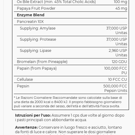
Ox Bile Extract (min. 45% Total Cholic Acids)
100 mg
Papaya Fruit Powder
45 mg
Enzyme Blend
Pancreatin 10X
Supplying: Amylase
37,000 USP
Unitas
Supplying: Protease
37,000 USP
Unitas
Supplying: Lipase
2,960 USP
Unitas
Bromelain (from Pineapple)
120 GDU
Papain (from Papaya)
100,000 FCC
PU
Cellulase
10 FCC CU
Pepsin
500,000 FCC
Pepsin Units
*
Le Razioni Giornaliere Raccomandate sono calcolate sulla base di
una dieta da 2000 kcal o 8400 kJ. Il proprio fabbisogno giornaliero
può variare a seconda del sesso, dell'età e dell'attività fisica svolta.
Istruzioni per l'uso:
Assumere 1 cps due volte al giorno dopo
i pasti principali con abbondante acqua.
Avvertenze:
Conservare in luogo fresco e asciutto, lontano
da fonti di luce e calore. Non superare le dosi giornaliere