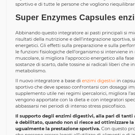
sportivo e di tutte le persone che vogliono riequilibrar
Super Enzymes Capsules enzim
Abbinando questo integratore ai pasti principali si mig
risultati della nutrizione e dell’integrazione sportiva,
energetici. Gli effetti sulla preparazione e sulla perf
le funzioni fisiologiche dell’organismo si interviene i
muscolare, si migliora l’approccio energetico alla fase 
sostanze di scarto, dalle tossine ai radicali liberi che
metabolismo.
Il nuovo integratore a base di
in capsu
enzimi digestivi
sportivo che deve spesso confrontarsi con dosaggi imp
supplemento utile nei regimi ipercalorici, migliora l’a
vengono apportate con la dieta e con integratori speci
abbassarsi nei periodi di intenso stress psicofisico.
Il supporto degli enzimi digestivi, alla pari di tan
è debilitato, quando non si riesce ad ottimizzare la
ugualmente la prestazione sportiva.
Con questo prod
che possono essere legati all’utilizzo di alimenti o di in