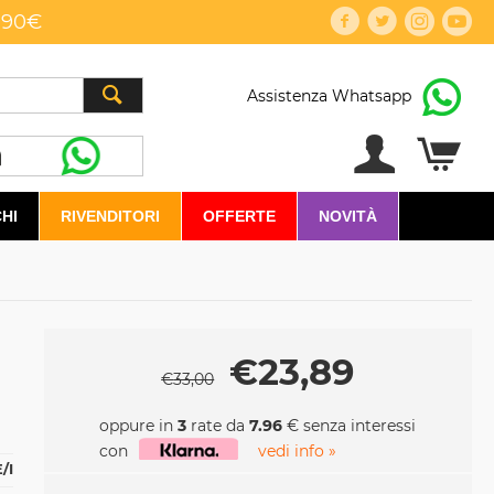
,90€
Assistenza Whatsapp
HI
RIVENDITORI
OFFERTE
NOVITÀ
€
23,89
€
33,00
oppure in
3
rate da
7.96
€ senza interessi
con
vedi info »
/I