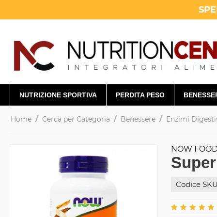
SPE
NUTRIZIONE SPORTIVA
PERDITA PESO
BENESSE
/
/
/
Home
Cerca per Categoria
Benessere
Enzimi Digesti
NOW FOO
Super
Codice SKU