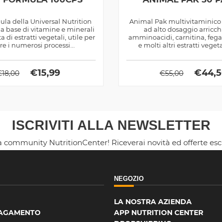
ula della Universal Nutrition
Animal Pak multivitaminico
 a base di vitamine e minerali
ad alto dosaggio arricch
 di estratti vegetali, utile per
amminoacidi, carnitina, fega
re i numerosi processi...
e molti altri estratti vege
adattogeni
€
15,99
€
44,
€
18,00
€
55,00
ISCRIVITI ALLA NEWSLETTER
la community NutritionCenter! Riceverai novità ed offerte es
NEGOZIO
LA NOSTRA AZIENDA
PAGAMENTO
APP NUTRITION CENTER