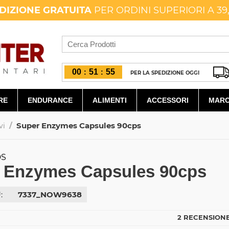
DIZIONE GRATUITA
PER ORDINI SUPERIORI A 39
00
51
54
:
:
PER LA SPEDIZIONE OGGI
RE
ENDURANCE
ALIMENTI
ACCESSORI
MARC
/
Super Enzymes Capsules 90cps
vi
DS
 Enzymes Capsules 90cps
:
7337_NOW9638
2 RECENSIONE