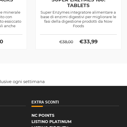
TABLETS
 e minerale
Super Enzymes integratore alimentare a
ito con
base di enzimi digestivi per migliorare le
to essiccato
fasi della digestione prodotti da Now
tali anche
Foods
50
€
33,99
€
38,00
clusive ogni settimana
EXTRA SCONTI
NC POINTS
LISTINO PLATINUM