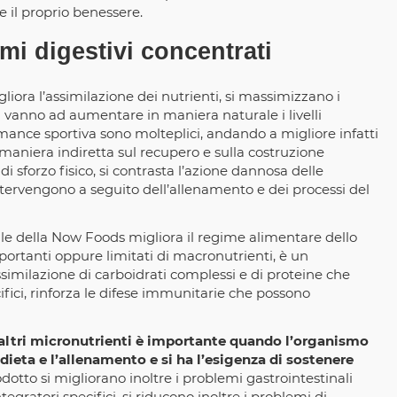
e il proprio benessere.
i digestivi concentrati
liora l’assimilazione dei nutrienti, si massimizzano i
 si vanno ad aumentare in maniera naturale i livelli
ormance sportiva sono molteplici, andando a migliore infatti
n maniera indiretta sul recupero e sulla costruzione
di sforzo fisico, si contrasta l’azione dannosa delle
 intervengono a seguito dell’allenamento e dei processi del
le della Now Foods migliora il regime alimentare dello
ortanti oppure limitati di macronutrienti, è un
ssimilazione di carboidrati complessi e di proteine che
fici, rinforza le difese immunitarie che possono
ti altri micronutrienti è importante quando l’organismo
 dieta e l’allenamento e si ha l’esigenza di sostenere
otto si migliorano inoltre i problemi gastrointestinali
tegratori specifici, si riducono inoltre i problemi di