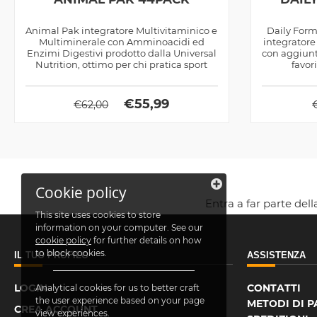
Animal Pak integratore Multivitaminico e
Daily Form
Multiminerale con Amminoacidi ed
integratore
Enzimi Digestivi prodotto dalla Universal
con aggiunta
Nutrition, ottimo per chi pratica sport
favori
€
55,99
€
62,00
Cookie policy
Entra a far parte del
This site uses cookies to store
information on your computer. See our
cookie policy
for further details on how
to block cookies.
IL TUO PROFILO
ASSISTENZA
LOGIN
CONTATTI
Analytical cookies for us to better craft
the user experience based on your page
METODI DI 
CREA ACCOUNT
view experiences.