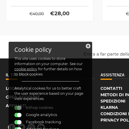
calorico a...
€
28,00
€
40,00
€
Cookie policy
Entra a far parte del
This site uses cookies to store
information on your computer. See our
cookie policy
for further details on how
to block cookies.
IL TUO PROFILO
ASSISTENZA
LOGIN
CONTATTI
Analytical cookies for us to better craft
the user experience based on your page
METODI DI 
CREA ACCOUNT
view experiences.
SPEDIZIONI
AFFILIATI
KLARNA
eShop cookies
CONDIZIONI 
Google analytics
PRIVACY POL
Facebook tracking