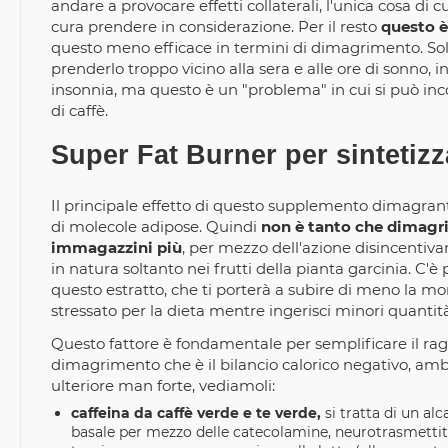
andare a provocare effetti collaterali, l'unica cosa di 
cura prendere in considerazione. Per il resto
questo è
questo meno efficace in termini di dimagrimento. Sol
prenderlo troppo vicino alla sera e alle ore di sonno
insonnia, ma questo è un "problema" in cui si può in
di caffè.
Super Fat Burner per sintetiz
Il principale effetto di questo supplemento dimagrante 
di molecole adipose. Quindi
non è tanto che dimagrir
immagazzini più
, per mezzo dell'azione disincentiva
in natura soltanto nei frutti della pianta garcinia. C'è
questo estratto, che ti porterà a subire di meno la 
stressato per la dieta mentre ingerisci minori quantità
Questo fattore è fondamentale per semplificare il rag
dimagrimento che è il bilancio calorico negativo, amb
ulteriore man forte, vediamoli:
caffeina da caffè verde e te verde,
si tratta di un al
basale per mezzo delle catecolamine, neurotrasmettitor