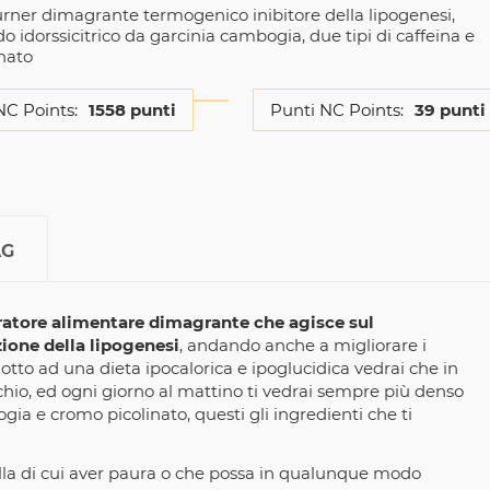
rner dimagrante termogenico inibitore della lipogenesi,
o idorssicitrico da garcinia cambogia, due tipi di caffeina e
nato
NC Points:
1558 punti
Punti NC Points:
39 punti
AG
atore alimentare dimagrante che agisce sul
zione della lipogenesi
, andando anche a migliorare i
dotto ad una dieta ipocalorica e ipoglucidica vedrai che in
chio, ed ogni giorno al mattino ti vedrai sempre più denso
bogia e cromo picolinato, questi gli ingredienti che ti
nulla di cui aver paura o che possa in qualunque modo