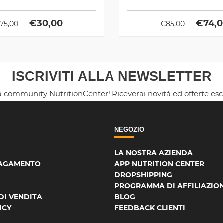
€
30,00
€
74,
75,00
€
85,00
ISCRIVITI ALLA NEWSLETTER
la community NutritionCenter! Riceverai novità ed offerte es
NEGOZIO
LA NOSTRA AZIENDA
PAGAMENTO
APP NUTRITION CENTER
DROPSHIPPING
PROGRAMMA DI AFFILIAZIO
DI VENDITA
BLOG
ICY
FEEDBACK CLIENTI