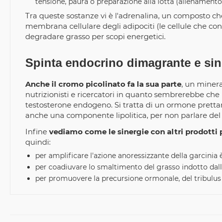
tensione, paura o preparazione alla lotta (allenamento
Tra queste sostanze vi è l'adrenalina, un composto ch
membrana cellulare degli adipociti (le cellule che con
degradare grasso per scopi energetici.
Spinta endocrino dimagrante e sin
Anche il cromo picolinato fa la sua parte
, un minera
nutrizionisti e ricercatori in quanto sembrerebbe che
testosterone endogeno. Si tratta di un ormone pretta
anche una componente lipolitica, per non parlare del 
Infine
vediamo come le sinergie con altri prodotti 
quindi:
per amplificare l'azione anoressizzante della garcinia 
per coadiuvare lo smaltimento del grasso indotto dal
per promuovere la precursione ormonale, del tribulus te