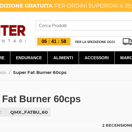
DIZIONE GRATUITA
PER ORDINI SUPERIORI A 39
06
41
57
:
:
PER LA SPEDIZIONE OGGI
RE
ENDURANCE
ALIMENTI
ACCESSORI
MARC
/
Super Fat Burner 60cps
assi
 Fat Burner 60cps
:
QMX_FATBU_60
2 RECENSIONE