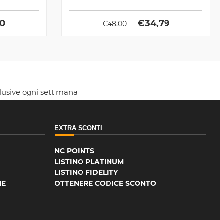
ottimo...
00
€
34,79
€
48,00
clusive ogni settimana
EXTRA SCONTI
NC POINTS
LISTINO PLATINUM
LISTINO FIDELITY
NE
OTTENERE CODICE SCONTO