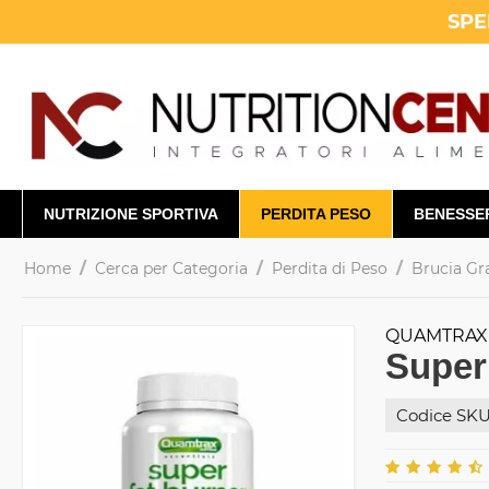
SPE
NUTRIZIONE SPORTIVA
PERDITA PESO
BENESSE
/
/
/
Home
Cerca per Categoria
Perdita di Peso
Brucia Gr
QUAMTRAX
Super
Codice SKU