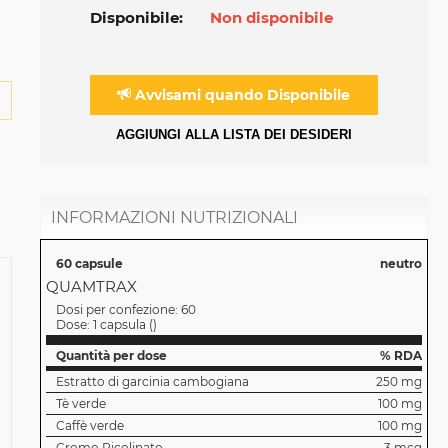
Disponibile:
Non disponibile
Avvisami quando Disponibile
AGGIUNGI ALLA LISTA DEI DESIDERI
INFORMAZIONI NUTRIZIONALI
60 capsule
neutro
QUAMTRAX
Dosi per confezione:
60
Dose:
1 capsula
(
)
Quantità per dose
% RDA
Estratto di garcinia cambogiana
250 mg
Tè verde
100 mg
Caffè verde
100 mg
Cromo Picolinato
3 mcg