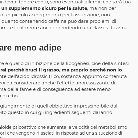
cui dovrai tenere conto, sono eventuali allergie che sarà tua
 un supplemento sicuro per la salute
, ma non per
o un piccolo accorgimento per l'assunzione, non
, in quanto contenendo caffeina può dare problemi di
correre facilmente anche prendendo una classica tazzina
zare meno adipe
è quello di inibizione della lipogenesi, cioè della sintesi
ai perchè bruci il grasso, ma proprio perchè non lo
nte dell'acido idrossicitrico, sostanza appunto contenuta
 poi da considerare anche l'effetto anoressizzante di
morsa della fame e di conseguenza ad essere meno
 di cibo.
giungimento di quell'obbiettivo imprescindibile dal
ito questo in cui gli ingredienti seguenti daranno
caloide psicoattivo che aumenta la velocità del metabolismo
i che vengono rilasciati in risposta ad una situazione di