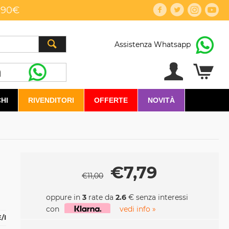
,90€
Assistenza Whatsapp
HI
RIVENDITORI
OFFERTE
NOVITÀ
€
7,79
€
11,00
oppure in
3
rate da
2.6
€ senza interessi
con
vedi info »
/I