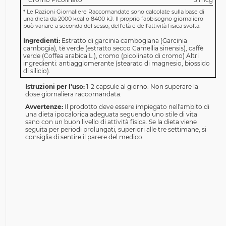
*
Le Razioni Giornaliere Raccomandate sono calcolate sulla base di
una dieta da 2000 kcal o 8400 kJ. Il proprio fabbisogno giornaliero
può variare a seconda del sesso, dell'età e dell'attività fisica svolta.
Ingredienti:
Estratto di garcinia cambogiana (Garcinia
cambogia), tè verde (estratto secco Camellia sinensis), caffè
verde (Coffea arabica L.), cromo (picolinato di cromo) Altri
ingredienti: antiagglomerante (stearato di magnesio, biossido
di silicio).
Istruzioni per l'uso:
1-2 capsule al giorno. Non superare la
dose giornaliera raccomandata.
Avvertenze:
Il prodotto deve essere impiegato nell'ambito di
una dieta ipocalorica adeguata seguendo uno stile di vita
sano con un buon livello di attività fisica. Se la dieta viene
seguita per periodi prolungati, superiori alle tre settimane, si
consiglia di sentire il parere del medico.