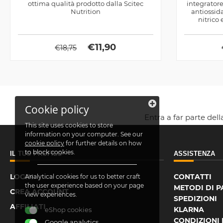
ottima qualità prodotto dalla Scitec
integrator
Nutrition
antiossida
nitrico 
€
11,90
€
18,75
Cookie policy
Entra a far parte del
This site uses cookies to store
information on your computer. See our
cookie policy
for further details on how
to block cookies.
IL TUO PROFILO
ASSISTENZA
LOGIN
CONTATTI
Analytical cookies for us to better craft
the user experience based on your page
METODI DI 
CREA ACCOUNT
view experiences.
SPEDIZIONI
AFFILIATI
KLARNA
eShop cookies
CONDIZIONI 
Google analytics