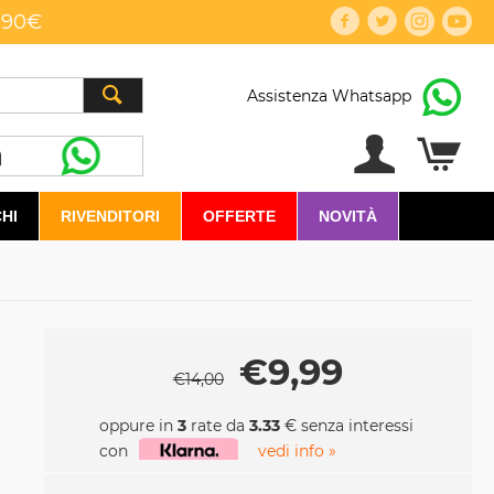
,90€
Assistenza Whatsapp
HI
RIVENDITORI
OFFERTE
NOVITÀ
€
9,99
€
14,00
oppure in
3
rate da
3.33
€ senza interessi
con
vedi info »