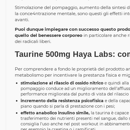
Stimolazione del pompaggio, aumento della sintesi di 
la conce4ntrazione mentale, sono questi gli effetti in
avanti.
Puoi dunque impiegare con successo questo prodotto
quello del benessere corporeo
in particolare anche r
dei radicali liberi.
Taurine 500mg Haya Labs: co
Per comprendere a fondo le proprietà del prodotto a
metabolismo per incentivare la prestanza fisica e miglio
stimolazione al rilascio di ossido nitrico
e quindi alla
pompaggio conduce ad un miglioramento dell'afflusso d
performance migliorata dal punto di vista del rilascio 
incremento della resistenza psicofisica
e della capac
piano quando si parla di prestazione con i pesi;
effetto anabolico insulino simile,
la taurina è capace 
trasferimento dei nutrienti presenti nel sangue, dallo 
consiglia l'uso anche nel post workout in abbinamento 
per esempio la creatina o i ramificati.