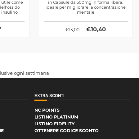
 utile come
in Capsule da 500mg in forma libera,
dell'ossido
ideale per migliorare la concentrazione
insulino...
mentale
7
€
10,40
€
13,00
clusive ogni settimana
EXTRA SCONTI
NC POINTS
LISTINO PLATINUM
LISTINO FIDELITY
NE
OTTENERE CODICE SCONTO