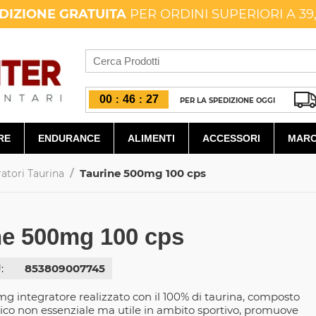
DIZIONE GRATUITA
PER ORDINI SUPERIORI A 39
00
46
26
:
:
PER LA SPEDIZIONE OGGI
RE
ENDURANCE
ALIMENTI
ACCESSORI
MARC
/
Taurine 500mg 100 cps
ratori Taurina
ne 500mg 100 cps
:
853809007745
g integratore realizzato con il 100% di taurina, composto
o non essenziale ma utile in ambito sportivo, promuove