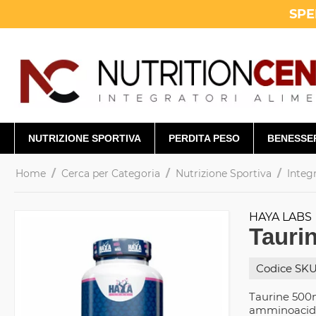
SPE
NUTRIZIONE SPORTIVA
PERDITA PESO
BENESSE
/
/
/
Home
Cerca per Categoria
Nutrizione Sportiva
Integ
HAYA LABS
Tauri
Codice SKU
Taurine 500m
amminoacidic