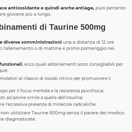
cace antiossidante e quindi anche antiage,
puoi pertanto
are giovane più a lungo.
bbinamenti di Taurine 500mg
ue diverse somministrazioni
una a distanza di 12 ore
dopo l'allenamento o di mattina e primo pomeriggio nei
 funzionali
, ecco quali abbinamenti sono consigliabili per
que:
molatori al rilascio di ossido nitrico per promuovere il
o per il focus mentale e la resistenza psicofisica;
ti ad azione simile a quella dell'insulina;
e l'eccessiva presenza di molecole radicaliche.
 non utilizzare Taurine 500mg senza il parere del medico
ie diagnosticate.