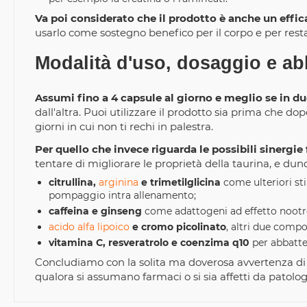
Va poi considerato che il prodotto è anche un effi
usarlo come sostegno benefico per il corpo e per rest
Modalità d'uso, dosaggio e a
Assumi fino a 4 capsule al giorno e meglio se in d
dall'altra. Puoi utilizzare il prodotto sia prima che 
giorni in cui non ti rechi in palestra.
Per quello che invece riguarda le possibili sinergie
tentare di migliorare le proprietà della taurina, e dun
citrullina,
arginina
e trimetilglicina
come ulteriori sti
pompaggio intra allenamento;
caffeina e ginseng
come adattogeni ad effetto nootrop
acido alfa lipoico
e cromo picolinato
, altri due compos
vitamina C, resveratrolo e coenzima q10
per abbatter
Concludiamo con la solita ma doverosa avvertenza di
qualora si assumano farmaci o si sia affetti da patolog