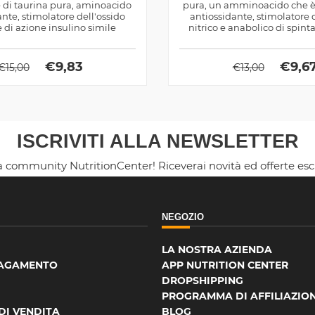
e di taurina pura, aminoacido
pura, un amminoacido che è
nte, stimolatore dell'ossido
antiossidante, stimolatore 
e di azione insulino simile
nitrico e anabolico di spinta 
€
9,83
€
9,6
€
15,00
€
13,00
ISCRIVITI ALLA NEWSLETTER
la community NutritionCenter! Riceverai novità ed offerte es
NEGOZIO
LA NOSTRA AZIENDA
PAGAMENTO
APP NUTRITION CENTER
DROPSHIPPING
PROGRAMMA DI AFFILIAZIO
DI VENDITA
BLOG