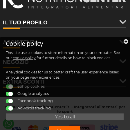
IL TUO PROFILO
ASSISTENZA
Cookie policy
This site uses cookies to store information on your computer. See
our
cookie policy
for further details on how to block cookies.
NEGOZIO
Analytical cookies for us to better craft the user experience based
on your page view experiences.
EXTRA SCONTI
eShop cookies
Google analytics
Facebook tracking
© 2007 - 2026 NutritionCenter.it. - Integratori alimentari per
Adwords tracking
lo sport
customer@nutritioncenter.it
Yes to all
- Cif: B-70838362