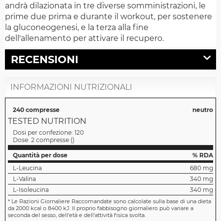
andrà dilazionata in tre diverse somministrazioni, le
prime due prima e durante il workout, per sostenere
la gluconeogenesi, e la terza alla fine
dell'allenamento per attivare il recupero.
RECENSIONI
INFORMAZIONI NUTRIZIONALI
240 compresse
neutro
TESTED NUTRITION
Dosi per confezione:
120
Dose:
2 compresse
(
)
Quantità per dose
% RDA
L-Leucina
680 mg
L-Valina
340 mg
L-Isoleucina
340 mg
*
Le Razioni Giornaliere Raccomandate sono calcolate sulla base di una dieta
da 2000 kcal o 8400 kJ. Il proprio fabbisogno giornaliero può variare a
seconda del sesso, dell'età e dell'attività fisica svolta.