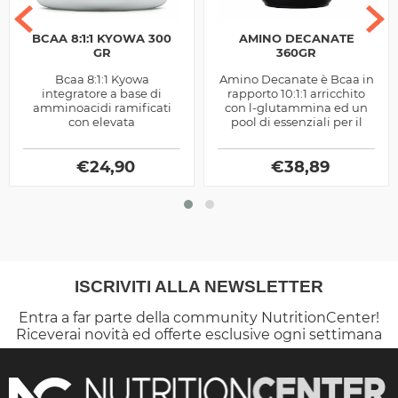
BCAA 8:1:1 KYOWA 300
AMINO DECANATE
GR
360GR
Bcaa 8:1:1 Kyowa
Amino Decanate è Bcaa in
integratore a base di
rapporto 10:1:1 arricchito
amminoacidi ramificati
con l-glutammina ed un
con elevata
pool di essenziali per il
concentrazione di leucina
sostegno alla sintesi
ideali per migliorare il
proteica, ottimo pre e
nutrimento muscolare,
€
24,90
€
post...
38,89
prodotto...
ISCRIVITI ALLA NEWSLETTER
Entra a far parte della community NutritionCenter!
Riceverai novità ed offerte esclusive ogni settimana