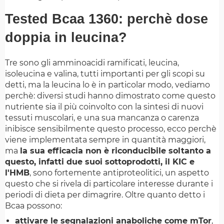
Tested Bcaa 1360: perchè dose
doppia in leucina?
Tre sono gli amminoacidi ramificati, leucina,
isoleucina e valina, tutti importanti per gli scopi su
detti, ma la leucina lo è in particolar modo, vediamo
perchè: diversi studi hanno dimostrato come questo
nutriente sia il più coinvolto con la sintesi di nuovi
tessuti muscolari, e una sua mancanza o carenza
inibisce sensibilmente questo processo, ecco perchè
viene implementata sempre in quantità maggiori,
ma
la sua efficacia non è riconducibile soltanto a
questo, infatti due suoi sottoprodotti, il KIC e
l'HMB
, sono fortemente antiproteolitici, un aspetto
questo che si rivela di particolare interesse durante i
periodi di dieta per dimagrire. Oltre quanto detto i
Bcaa possono:
attivare le segnalazioni anaboliche come mTor
,