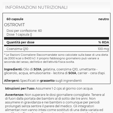
INFORMAZIONI NUTRIZIONALI
60 capsule
neutro
OSTROVIT
Dosi per confezione:
60
Dose:
1 capsula
(
)
Quantità per dose
% RDA
Coenzima Q10
100 mg
*
Le Razioni Giornaliere Raccomandate sono calcolate sulla base di una dieta
da 2000 kcal o 8400 kJ. Il proprio fabbisogno giornaliero può variare a
seconda del sesso, dell'età e dell'attività fisica svolta.
Ingredienti:
Olio di
SOIA
, gelatina, coenzima Q10, umettante -
glicerolo, acqua, emulsionante - lecitina di
SOIA
, carrier - cera d'api.
Allergeni:
Specificati in
grassetto
sugli ingrendienti
Istruzioni per l'uso:
Assumere 1-2 cps al giorno con acqua.
Avvertenze:
Non superare le dosi giornaliere consigliate. Tenere al
di fuori dalla portata dei bambini al di sotto dei tre anni. Non
assumere in gravidanza e nei bambini o comunque per periodi
prolungati senza sentire il parere del medico. Gli integratori
alimentari non vanno intesi come sostituti di una dieta variata ed