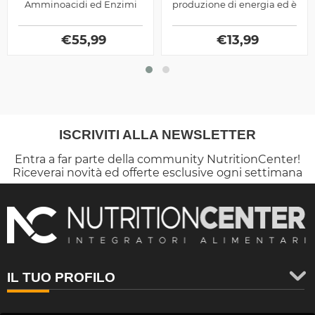
Amminoacidi ed Enzimi
produzione di energia ed è
Digestivi prodotto dalla
anche un potente
Universal Nutrition, ottimo
antiossidante protettivo
per chi pratica sport
€
55,99
per il cuore
€
13,99
ISCRIVITI ALLA NEWSLETTER
Entra a far parte della community NutritionCenter!
Riceverai novità ed offerte esclusive ogni settimana
IL TUO PROFILO