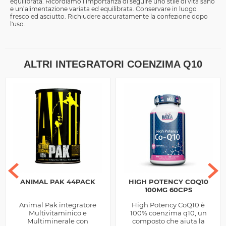
equilibrata. Ricordiamo l’importanza di seguire uno stile di vita sano
e un’alimentazione variata ed equilibrata. Conservare in luogo
fresco ed asciutto. Richiudere accuratamente la confezione dopo
l'uso.
ALTRI INTEGRATORI COENZIMA Q10
ANIMAL PAK 44PACK
HIGH POTENCY COQ10
100MG 60CPS
Animal Pak integratore
High Potency CoQ10 è
Multivitaminico e
100% coenzima q10, un
Multiminerale con
composto che aiuta la