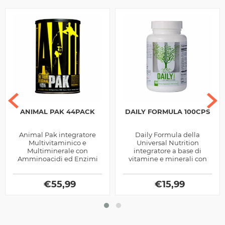
ANIMAL PAK 44PACK
DAILY FORMULA 100CPS
Animal Pak integratore
Daily Formula della
Multivitaminico e
Universal Nutrition
Multiminerale con
integratore a base di
Amminoacidi ed Enzimi
vitamine e minerali con
Digestivi prodotto dalla
aggiunta di estratti
Universal Nutrition, ottimo
vegetali, utile per favorire i
per chi pratica sport
€
55,99
numerosi processi...
€
15,99