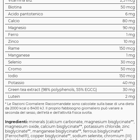
Vitamina B12
2,5 mcg
Biotina
50 mcg
Acido pantotenico
6 mg
Calcio
80 mg
Magnesio
90 mg
Ferro
1 mg
Zinco
10 mg
Rame
150 mcg
Manganese
1 mg
Selenio
30 mcg
Cromo
50 mcg
Iodio
150 mcg
Potassio
40 mg
Green tea extract (98% polyphenols, 55% EGCG)
30 mg
Lutein
2 mg
*
Le Razioni Giornaliere Raccomandate sono calcolate sulla base di una dieta
da 2000 kcal o 8400 kJ. Il proprio fabbisogno giornaliero può variare a
seconda del sesso, dell'età e dell'attività fisica svolta.
Ingredienti:
minerals (calcium carbonate, magnesium bisglycinate**,
magnesium oxide, calcium bisglycinate**, potassium chloride, zinc
bisglycinate**, manganese bisglycinate**, ferrous bisglycinate**
(Ferrochel®), copper bisglycinate**, sodium selenite, chromium (III)