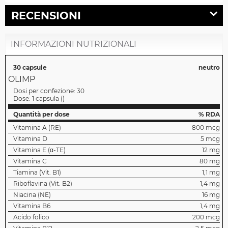
RECENSIONI
INFORMAZIONI NUTRIZIONALI
30 capsule
neutro
OLIMP
Dosi per confezione:
30
Dose:
1 capsula
(
)
Quantità per dose
% RDA
Vitamina A (RE)
800 mcg
Vitamina D
5 mcg
Vitamina E (α-TE)
12 mg
Vitamina C
80 mg
Tiamina (Vit. B1)
1,1 mg
Riboflavina (Vit. B2)
1,4 mg
Niacina (NE)
16 mg
Vitamina B6
1,4 mg
Acido folico
200 mcg