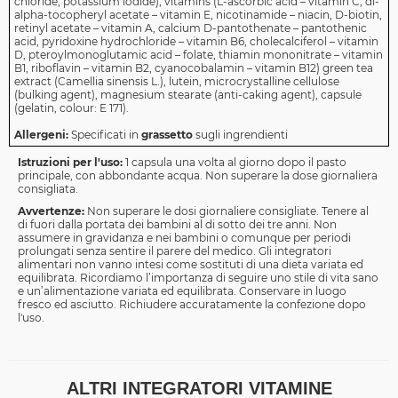
chloride, potassium iodide), vitamins (L-ascorbic acid – vitamin C, dl-
alpha-tocopheryl acetate – vitamin E, nicotinamide – niacin, D-biotin,
retinyl acetate – vitamin A, calcium D-pantothenate – pantothenic
acid, pyridoxine hydrochloride – vitamin B6, cholecalciferol – vitamin
D, pteroylmonoglutamic acid – folate, thiamin mononitrate – vitamin
B1, riboflavin – vitamin B2, cyanocobalamin – vitamin B12) green tea
extract (Camellia sinensis L.), lutein, microcrystalline cellulose
(bulking agent), magnesium stearate (anti-caking agent), capsule
(gelatin, colour: E 171).
Allergeni:
Specificati in
grassetto
sugli ingrendienti
Istruzioni per l'uso:
1 capsula una volta al giorno dopo il pasto
principale, con abbondante acqua. Non superare la dose giornaliera
consigliata.
Avvertenze:
Non superare le dosi giornaliere consigliate. Tenere al
di fuori dalla portata dei bambini al di sotto dei tre anni. Non
assumere in gravidanza e nei bambini o comunque per periodi
prolungati senza sentire il parere del medico. Gli integratori
alimentari non vanno intesi come sostituti di una dieta variata ed
equilibrata. Ricordiamo l’importanza di seguire uno stile di vita sano
e un’alimentazione variata ed equilibrata. Conservare in luogo
fresco ed asciutto. Richiudere accuratamente la confezione dopo
l'uso.
ALTRI INTEGRATORI VITAMINE