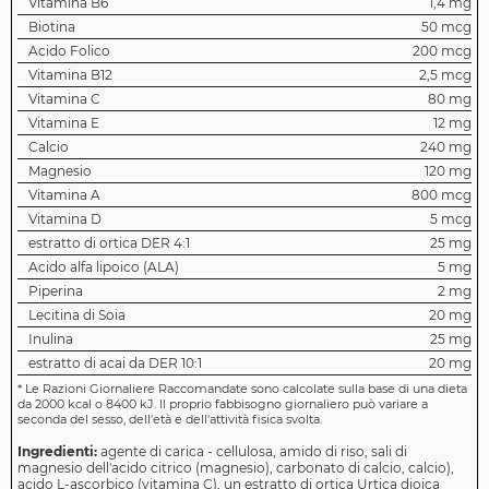
Vitamina B6
1,4 mg
Biotina
50 mcg
Acido Folico
200 mcg
Vitamina B12
2,5 mcg
Vitamina C
80 mg
Vitamina E
12 mg
Calcio
240 mg
Magnesio
120 mg
Vitamina A
800 mcg
Vitamina D
5 mcg
estratto di ortica DER 4:1
25 mg
Acido alfa lipoico (ALA)
5 mg
Piperina
2 mg
Lecitina di Soia
20 mg
Inulina
25 mg
estratto di acai da DER 10:1
20 mg
*
Le Razioni Giornaliere Raccomandate sono calcolate sulla base di una dieta
da 2000 kcal o 8400 kJ. Il proprio fabbisogno giornaliero può variare a
seconda del sesso, dell'età e dell'attività fisica svolta.
Ingredienti:
agente di carica - cellulosa, amido di riso, sali di
magnesio dell'acido citrico (magnesio), carbonato di calcio, calcio),
acido L-ascorbico (vitamina C), un estratto di ortica Urtica dioica