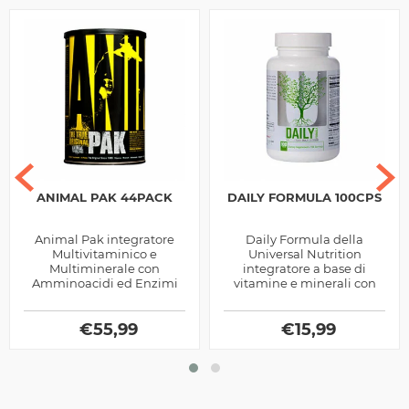
ANIMAL PAK 44PACK
DAILY FORMULA 100CPS
Animal Pak integratore
Daily Formula della
Multivitaminico e
Universal Nutrition
Multiminerale con
integratore a base di
Amminoacidi ed Enzimi
vitamine e minerali con
Digestivi prodotto dalla
aggiunta di estratti
Universal Nutrition, ottimo
vegetali, utile per favorire i
per chi pratica sport
€
55,99
numerosi processi...
€
15,99