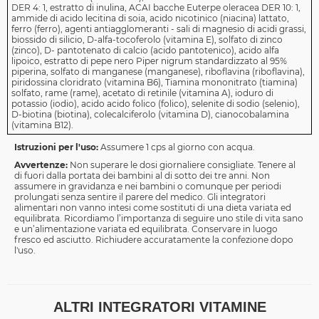
DER 4: 1, estratto di inulina, ACAI bacche Euterpe oleracea DER 10: 1,
ammide di acido lecitina di soia, acido nicotinico (niacina) lattato,
ferro (ferro), agenti antiagglomeranti - sali di magnesio di acidi grassi,
biossido di silicio, D-alfa-tocoferolo (vitamina E), solfato di zinco
(zinco), D- pantotenato di calcio (acido pantotenico), acido alfa
lipoico, estratto di pepe nero Piper nigrum standardizzato al 95%
piperina, solfato di manganese (manganese), riboflavina (riboflavina),
piridossina cloridrato (vitamina B6), Tiamina mononitrato (tiamina)
solfato, rame (rame), acetato di retinile (vitamina A), ioduro di
potassio (iodio), acido acido folico (folico), selenite di sodio (selenio),
D-biotina (biotina), colecalciferolo (vitamina D), cianocobalamina
(vitamina B12).
Istruzioni per l'uso:
Assumere 1 cps al giorno con acqua.
Avvertenze:
Non superare le dosi giornaliere consigliate. Tenere al
di fuori dalla portata dei bambini al di sotto dei tre anni. Non
assumere in gravidanza e nei bambini o comunque per periodi
prolungati senza sentire il parere del medico. Gli integratori
alimentari non vanno intesi come sostituti di una dieta variata ed
equilibrata. Ricordiamo l’importanza di seguire uno stile di vita sano
e un’alimentazione variata ed equilibrata. Conservare in luogo
fresco ed asciutto. Richiudere accuratamente la confezione dopo
l'uso.
ALTRI INTEGRATORI VITAMINE