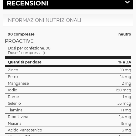
RECENSIONI
INFORMAZIONI NUTRIZIONALI
90 compresse
neutro
PROACTIVE
Dosi per confezione:
90
Dose:
1 compressa
(
)
Quantità per dose
% RDA
Zinco
10 mg
Ferro
14 mg
Manganese
2 mg
Iodio
150 mcg
Rame
1 mg
Selenio
55 mcg
Tiamina
1,1 mg
Riboflavina
1,4 mg
Niacina
16 mg
Acido Pantotenico
6 mg