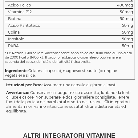
Acido Folico
400mcg
Vitamina B12
50mcg
Biotina
50mcg
Acido Pantoteico
50mg
Colina
50mg
Inositolo
50mg
PABA
50mg
*
Le Razioni Giornaliere Raccomandate sono calcolate sulla base di una dieta
da 2000 kcal o 8400 kJ. Il proprio fabbisogno giornaliero può variare a
seconda del sesso, dell'età e dell'attività fisica svolta.
Ingredienti:
Gelatina (capsula), magnesio stearato (di origine
vegetale) e silice.
Istruzioni per l'uso:
Assumere una capsula al giorno ai pasti.
Avvertenze:
Conservare in luogo fresco e asciutto, lontano da fonti
di luce e calore. Non superare le dosi giornaliere consigliate. Tenere
fuori dalla portata dei bambini al di sotto dei tre anni. Gli integratori
alimentari non vanno intesi come sostituti di una dieta variata ed
equilibrata.
ALTRI INTEGRATORI VITAMINE