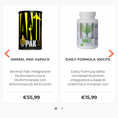
ANIMAL PAK 44PACK
DAILY FORMULA 100CPS
Animal Pak integratore
Daily Formula della
Multivitaminico e
Universal Nutrition
Multiminerale con
integratore a base di
Amminoacidi ed Enzimi
vitamine e minerali con
Digestivi prodotto dalla
aggiunta di estratti
Universal Nutrition, ottimo
vegetali, utile per favorire i
per chi pratica sport
€
55,99
numerosi processi...
€
15,99