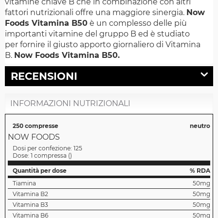
vitamine chiave B che in combinazione con altri
fattori nutrizionali offre una maggiore sinergia.
Now
Foods Vitamina B50
è un complesso delle più
importanti vitamine del gruppo B ed è studiato
per fornire il giusto apporto giornaliero di Vitamina
B.
Now Foods Vitamina B50.
RECENSIONI
INFORMAZIONI NUTRIZIONALI
250 compresse
neutro
NOW FOODS
Dosi per confezione:
125
Dose:
1 compressa
(
)
Quantità per dose
% RDA
Tiamina
50mg
Vitamina B2
50mg
Vitamina B3
50mg
Vitamina B6
50mg