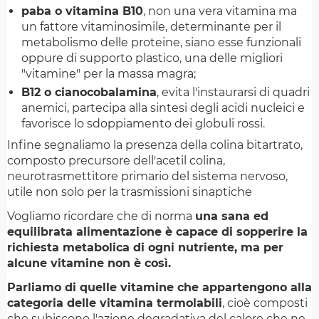
paba o vitamina B10
, non una vera vitamina ma
un fattore vitaminosimile, determinante per il
metabolismo delle proteine, siano esse funzionali
oppure di supporto plastico, una delle migliori
"vitamine" per la massa magra;
B12 o cianocobalamina
, evita l'instaurarsi di quadri
anemici, partecipa alla sintesi degli acidi nucleici e
favorisce lo sdoppiamento dei globuli rossi.
Infine segnaliamo la presenza della colina bitartrato,
composto precursore dell'acetil colina,
neurotrasmettitore primario del sistema nervoso,
utile non solo per la trasmissioni sinaptiche
Vogliamo ricordare che di norma
una sana ed
equilibrata alimentazione è capace di sopperire la
richiesta metabolica di ogni nutriente, ma per
alcune vitamine non è così.
Parliamo di quelle vitamine che appartengono alla
categoria delle vitamina termolabili
, cioè composti
che subiscono l'azione degradativa del calore che ne