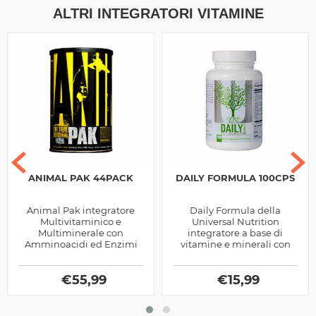
ALTRI INTEGRATORI VITAMINE
ANIMAL PAK 44PACK
DAILY FORMULA 100CPS
Animal Pak integratore
Daily Formula della
Multivitaminico e
Universal Nutrition
Multiminerale con
integratore a base di
Amminoacidi ed Enzimi
vitamine e minerali con
Digestivi prodotto dalla
aggiunta di estratti
Universal Nutrition, ottimo
vegetali, utile per favorire i
per chi pratica sport
€
55,99
numerosi processi...
€
15,99