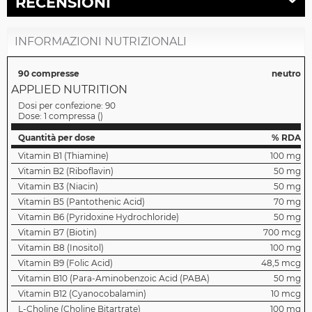
RECENSIONI
INFORMAZIONI NUTRIZIONALI
90 compresse
neutro
APPLIED NUTRITION
Dosi per confezione:
90
Dose:
1 compressa
(
)
Quantità per dose
% RDA
Vitamin B1 (Thiamine)
100 mg
Vitamin B2 (Riboflavin)
50 mg
Vitamin B3 (Niacin)
50 mg
Vitamin B5 (Pantothenic Acid)
70 mg
Vitamin B6 (Pyridoxine Hydrochloride)
50 mg
Vitamin B7 (Biotin)
700 mcg
Vitamin B8 (Inositol)
100 mg
Vitamin B9 (Folic Acid)
48,5 mcg
Vitamin B10 (Para-Aminobenzoic Acid (PABA)
50 mg
Vitamin B12 (Cyanocobalamin)
10 mcg
L-Choline (Choline Bitartrate)
100 mg