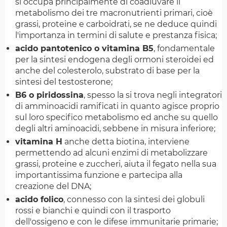
si occupa principalmente di coadiuvare il
metabolismo dei tre macronutrienti primari, cioè
grassi, proteine e carboidrati, se ne deduce quindi
l'importanza in termini di salute e prestanza fisica;
acido pantotenico o vitamina B5
, fondamentale
per la sintesi endogena degli ormoni steroidei ed
anche del colesterolo, substrato di base per la
sintesi del testosterone;
B6 o piridossina
, spesso la si trova negli integratori
di amminoacidi ramificati in quanto agisce proprio
sul loro specifico metabolismo ed anche su quello
degli altri aminoacidi, sebbene in misura inferiore;
vitamina H
anche detta biotina, interviene
permettendo ad alcuni enzimi di metabolizzare
grassi, proteine e zuccheri, aiuta il fegato nella sua
importantissima funzione e partecipa alla
creazione del DNA;
acido folico
, connesso con la sintesi dei globuli
rossi e bianchi e quindi con il trasporto
dell'ossigeno e con le difese immunitarie primarie;