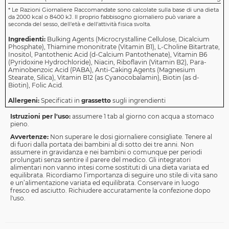
*
Le Razioni Giornaliere Raccomandate sono calcolate sulla base di una dieta
da 2000 kcal o 8400 kJ. Il proprio fabbisogno giornaliero può variare a
seconda del sesso, dell'età e dell'attività fisica svolta.
Ingredienti:
Bulking Agents (Microcrystalline Cellulose, Dicalcium
Phosphate), Thiamine mononitrate (Vitamin B1), L-Choline Bitartrate,
Inositol, Pantothenic Acid (d-Calcium Pantothenate), Vitamin B6
(Pyridoxine Hydrochloride), Niacin, Riboflavin (Vitamin B2), Para-
Aminobenzoic Acid (PABA), Anti-Caking Agents (Magnesium
Stearate, Silica), Vitamin B12 (as Cyanocobalamin), Biotin (as d-
Biotin), Folic Acid.
Allergeni:
Specificati in
grassetto
sugli ingrendienti
Istruzioni per l'uso:
assumere 1 tab al giorno con acqua a stomaco
pieno.
Avvertenze:
Non superare le dosi giornaliere consigliate. Tenere al
di fuori dalla portata dei bambini al di sotto dei tre anni. Non
assumere in gravidanza e nei bambini o comunque per periodi
prolungati senza sentire il parere del medico. Gli integratori
alimentari non vanno intesi come sostituti di una dieta variata ed
equilibrata. Ricordiamo l’importanza di seguire uno stile di vita sano
e un’alimentazione variata ed equilibrata. Conservare in luogo
fresco ed asciutto. Richiudere accuratamente la confezione dopo
l'uso.