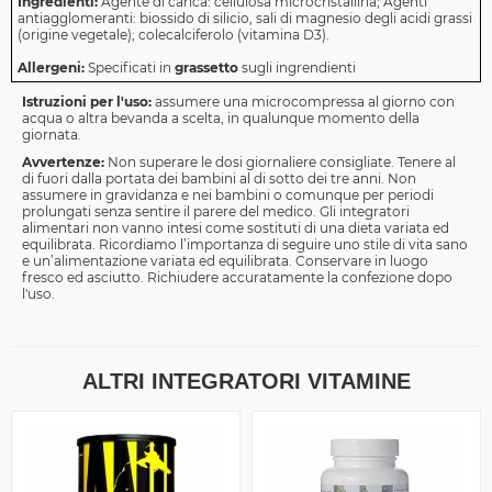
Ingredienti:
Agente di carica: cellulosa microcristallina; Agenti
antiagglomeranti: biossido di silicio, sali di magnesio degli acidi grassi
(origine vegetale); colecalciferolo (vitamina D3).
Allergeni:
Specificati in
grassetto
sugli ingrendienti
Istruzioni per l'uso:
assumere una microcompressa al giorno con
acqua o altra bevanda a scelta, in qualunque momento della
giornata.
Avvertenze:
Non superare le dosi giornaliere consigliate. Tenere al
di fuori dalla portata dei bambini al di sotto dei tre anni. Non
assumere in gravidanza e nei bambini o comunque per periodi
prolungati senza sentire il parere del medico. Gli integratori
alimentari non vanno intesi come sostituti di una dieta variata ed
equilibrata. Ricordiamo l’importanza di seguire uno stile di vita sano
e un’alimentazione variata ed equilibrata. Conservare in luogo
fresco ed asciutto. Richiudere accuratamente la confezione dopo
l'uso.
ALTRI INTEGRATORI VITAMINE