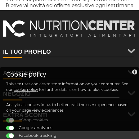
Riceverai novità ed offerte esclusive ogni settimana
IL TUO PROFILO
ASSISTENZA
Cookie policy
This site uses cookies to store information on your computer. See
our
cookie policy
for further details on how to block cookies.
NEGOZIO
Analytical cookies for us to better craft the user experience based
on your page view experiences.
EXTRA SCONTI
eShop cookies
Google analytics
Facebook tracking