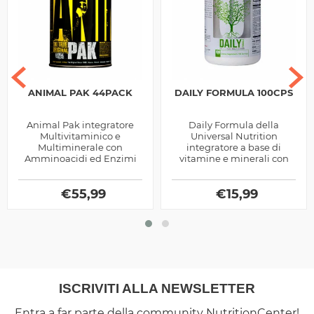
ANIMAL PAK 44PACK
DAILY FORMULA 100CPS
Animal Pak integratore
Daily Formula della
Multivitaminico e
Universal Nutrition
Multiminerale con
integratore a base di
Amminoacidi ed Enzimi
vitamine e minerali con
Digestivi prodotto dalla
aggiunta di estratti
Universal Nutrition, ottimo
vegetali, utile per favorire i
per chi pratica sport
€
55,99
numerosi processi...
€
15,99
ISCRIVITI ALLA NEWSLETTER
Entra a far parte della community NutritionCenter!