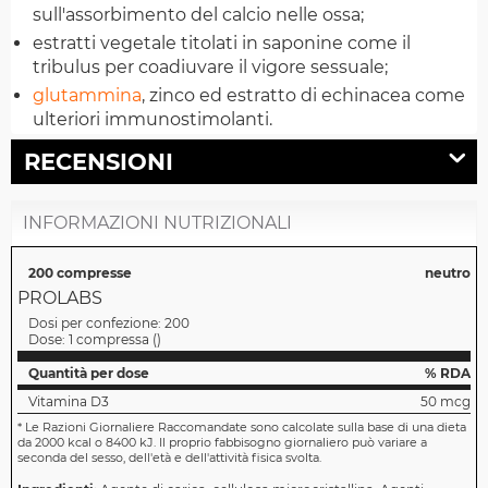
sull'assorbimento del calcio nelle ossa;
estratti vegetale titolati in saponine come il
tribulus per coadiuvare il vigore sessuale;
glutammina
, zinco ed estratto di echinacea come
ulteriori immunostimolanti.
RECENSIONI
INFORMAZIONI NUTRIZIONALI
200 compresse
neutro
PROLABS
Dosi per confezione:
200
Dose:
1 compressa
(
)
Quantità per dose
% RDA
Vitamina D3
50 mcg
*
Le Razioni Giornaliere Raccomandate sono calcolate sulla base di una dieta
da 2000 kcal o 8400 kJ. Il proprio fabbisogno giornaliero può variare a
seconda del sesso, dell'età e dell'attività fisica svolta.