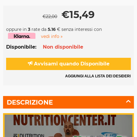
€
15,49
€
22,00
oppure in
3
rate da
5.16
€ senza interessi con
vedi info »
Disponibile:
Non disponibile
Avvisami quando Disponibile
AGGIUNGI ALLA LISTA DEI DESIDERI
DESCRIZIONE