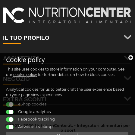
IL TUO PROFILO
ASSISTENZA
Cookie policy
This site uses cookies to store information on your computer. See
our
cookie policy
for further details on how to block cookies.
NEGOZIO
Analytical cookies for us to better craft the user experience based
on your page view experiences.
EXTRA SCONTI
eShop cookies
Google analytics
Facebook tracking
© 2007 - 2026 NutritionCenter.it. - Integratori alimentari per
Adwords tracking
lo sport