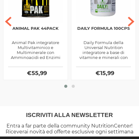
ANIMAL PAK 44PACK
DAILY FORMULA 100CPS
Animal Pak integratore
Daily Formula della
Multivitaminico e
Universal Nutrition
Multiminerale con
integratore a base di
Amminoacidi ed Enzimi
vitamine e minerali con
Digestivi prodotto dalla
aggiunta di estratti
Universal Nutrition, ottimo
vegetali, utile per favorire i
per chi pratica sport
€
55,99
numerosi processi...
€
15,99
ISCRIVITI ALLA NEWSLETTER
Entra a far parte della community NutritionCenter!
Riceverai novità ed offerte esclusive ogni settimana