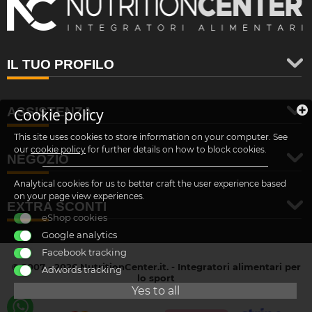
IL TUO PROFILO
ASSISTENZA
Cookie policy
This site uses cookies to store information on your computer. See
our
cookie policy
for further details on how to block cookies.
NEGOZIO
Analytical cookies for us to better craft the user experience based
on your page view experiences.
EXTRA SCONTI
eShop cookies
Google analytics
Facebook tracking
© 2007 - 2026 NutritionCenter.it. - Integratori alimentari per
Adwords tracking
lo sport
customer@nutritioncenter.it
Yes to all
- Cif: B-70838362