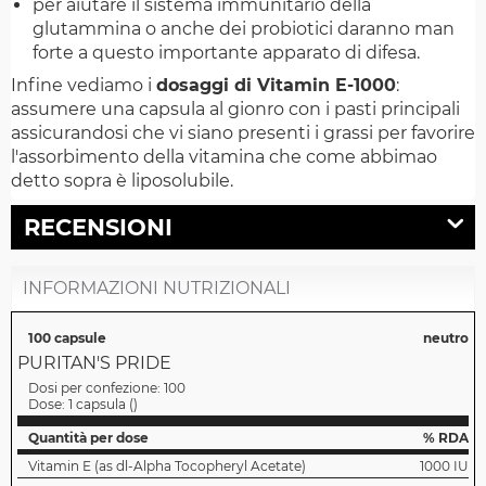
per aiutare il sistema immunitario della
glutammina o anche dei probiotici daranno man
forte a questo importante apparato di difesa.
Infine vediamo i
dosaggi di Vitamin E-1000
:
assumere una capsula al gionro con i pasti principali
assicurandosi che vi siano presenti i grassi per favorire
l'assorbimento della vitamina che come abbimao
detto sopra è liposolubile.
RECENSIONI
INFORMAZIONI NUTRIZIONALI
100 capsule
neutro
PURITAN'S PRIDE
Dosi per confezione:
100
Dose:
1 capsula
(
)
Quantità per dose
% RDA
Vitamin E (as dl-Alpha Tocopheryl Acetate)
1000 IU