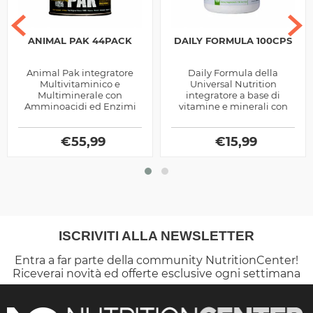
ANIMAL PAK 44PACK
DAILY FORMULA 100CPS
Animal Pak integratore
Daily Formula della
Multivitaminico e
Universal Nutrition
Multiminerale con
integratore a base di
Amminoacidi ed Enzimi
vitamine e minerali con
Digestivi prodotto dalla
aggiunta di estratti
Universal Nutrition, ottimo
vegetali, utile per favorire i
per chi pratica sport
€
55,99
numerosi processi...
€
15,99
ISCRIVITI ALLA NEWSLETTER
Entra a far parte della community NutritionCenter!
Riceverai novità ed offerte esclusive ogni settimana