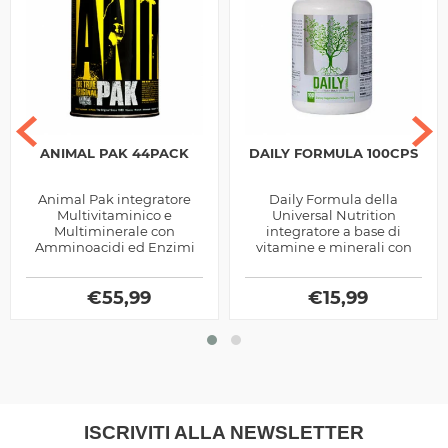
ANIMAL PAK 44PACK
DAILY FORMULA 100CPS
Animal Pak integratore
Daily Formula della
Multivitaminico e
Universal Nutrition
Multiminerale con
integratore a base di
Amminoacidi ed Enzimi
vitamine e minerali con
Digestivi prodotto dalla
aggiunta di estratti
Universal Nutrition, ottimo
vegetali, utile per favorire i
per chi pratica sport
€
55,99
numerosi processi...
€
15,99
ISCRIVITI ALLA NEWSLETTER