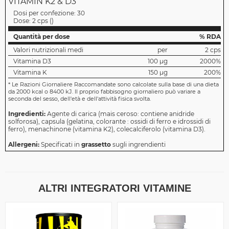
VITAMIN K2 & D3
Dosi per confezione:
30
Dose:
2 cps
(
)
Quantità per dose
% RDA
Valori nutrizionali medi
per
2 cps
Vitamina D3
100 µg
2000%
Vitamina K
150 µg
200%
*
Le Razioni Giornaliere Raccomandate sono calcolate sulla base di una dieta
da 2000 kcal o 8400 kJ. Il proprio fabbisogno giornaliero può variare a
seconda del sesso, dell'età e dell'attività fisica svolta.
Ingredienti:
Agente di carica (mais ceroso: contiene anidride
solforosa), capsula (gelatina, colorante : ossidi di ferro e idrossidi di
ferro), menachinone (vitamina K2), colecalciferolo (vitamina D3).
Allergeni:
Specificati in
grassetto
sugli ingrendienti
ALTRI INTEGRATORI VITAMINE