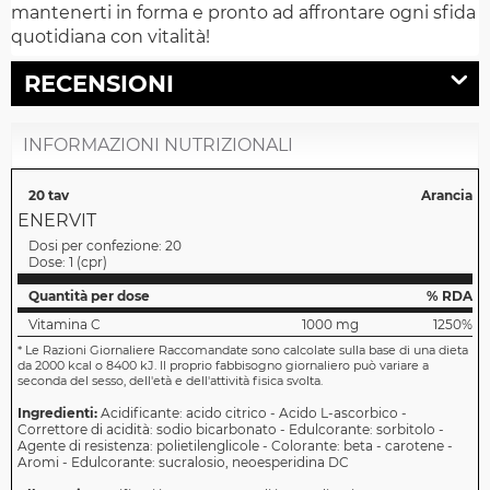
mantenerti in forma e pronto ad affrontare ogni sfida
quotidiana con vitalità!
RECENSIONI
INFORMAZIONI NUTRIZIONALI
20 tav
Arancia
ENERVIT
Dosi per confezione:
20
Dose:
1
(
cpr
)
Quantità per dose
% RDA
Vitamina C
1000 mg
1250%
*
Le Razioni Giornaliere Raccomandate sono calcolate sulla base di una dieta
da 2000 kcal o 8400 kJ. Il proprio fabbisogno giornaliero può variare a
seconda del sesso, dell'età e dell'attività fisica svolta.
Ingredienti:
Acidificante: acido citrico - Acido L-ascorbico -
Correttore di acidità: sodio bicarbonato - Edulcorante: sorbitolo -
Agente di resistenza: polietilenglicole - Colorante: beta - carotene -
Aromi - Edulcorante: sucralosio, neoesperidina DC