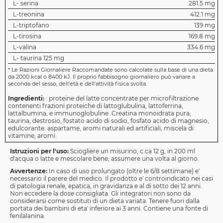
L- serina
281.5 mg
L-treonina
412.1 mg
L-triptofano
139 mg
L-tirosina
169.8 mg
L-valina
334.6 mg
L- taurina 125 mg
*
Le Razioni Giornaliere Raccomandate sono calcolate sulla base di una dieta
da 2000 kcal o 8400 kJ. Il proprio fabbisogno giornaliero può variare a
seconda del sesso, dell'età e dell'attività fisica svolta.
Ingredienti:
: proteine del latte concentrate per microfiltrazione
contenenti frazioni proteiche di lattoglubulina, lattoferrina,
lattalbumina, e immunoglobuline. Creatina monoidrata pura,
taurina, destrosio, fostato acido di sodio, fosfato acido di magnesio,
edulcorante: aspartame, aromi naturali ed artificiali, miscela di
vitamine, aromi.
Istruzioni per l'uso:
Sciogliere un misurino, c.ca 12 g, in 200 ml
d'acqua o latte e mescolare bene; assumere una volta al giorno.
Avvertenze:
In caso di uso prolungato (oltre le 6/8 settimane) e'
necessario il parere del medico. Il prodotto e' controindicato nei casi
di patologia renale, epatica, in gravidanza e al di sotto dei 12 anni.
Non eccedere la dose consigliata. Gli integratori non sono da
considerarsi come sostituti di un dieta variata. Tenere fuori dalla
portata dei bambini di eta' inferiore ai 3 anni. Contiene una fonte di
fenilalanina.