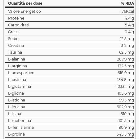
Quantità per dose
% RDA
Valore Energetico
176Kcal
Proteine
4.4 g
Carboidrati
5.4 g
Grassi
0.4 g
Sodio
12.5 mg
Creatina
312 mg
Taurina
62.5 mg
L-alanina
287.9 mg
L-arginina
132.5 mg
L-ac aspartico
618.9 mg
L-cisteina
134.8 mg
L-glutamina
1033.1 mg
L-glicina
105.6 mg
L-istidina
99.5 mg
L-leucina
602.9 mg
L-lisina
510 mg
L-metionina
101.5 mg
L- fenilalanina
180.9 mg
L-prolina
345.5 mg