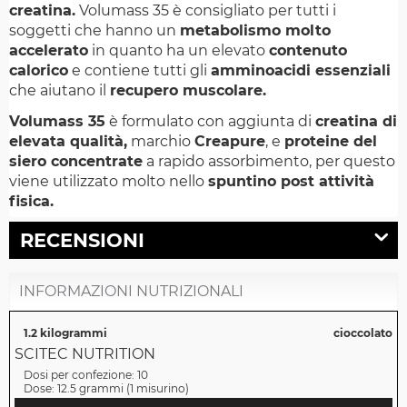
creatina.
Volumass 35 è consigliato per tutti i
soggetti che hanno un
metabolismo molto
accelerato
in quanto ha un elevato
contenuto
calorico
e contiene tutti gli
amminoacidi essenziali
che aiutano il
recupero muscolare.
Volumass 35
è formulato con aggiunta di
creatina di
elevata qualità,
marchio
Creapure
, e
proteine del
siero concentrate
a rapido assorbimento, per questo
viene utilizzato molto nello
spuntino post attività
fisica.
RECENSIONI
INFORMAZIONI NUTRIZIONALI
1.2 kilogrammi
cioccolato
SCITEC NUTRITION
Dosi per confezione:
10
Dose:
12.5 grammi
(
1 misurino
)