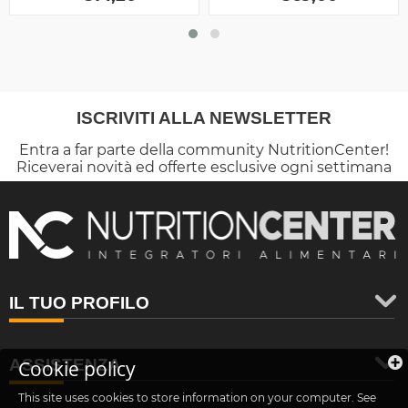
ISCRIVITI ALLA NEWSLETTER
Entra a far parte della community NutritionCenter!
Riceverai novità ed offerte esclusive ogni settimana
IL TUO PROFILO
ASSISTENZA
Cookie policy
This site uses cookies to store information on your computer. See