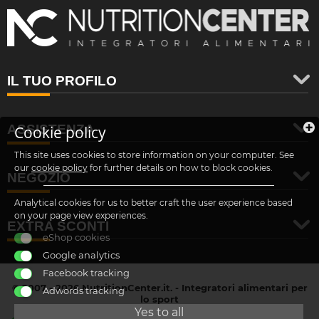
IL TUO PROFILO
ASSISTENZA
Cookie policy
This site uses cookies to store information on your computer. See
our
cookie policy
for further details on how to block cookies.
NEGOZIO
Analytical cookies for us to better craft the user experience based
on your page view experiences.
EXTRA SCONTI
eShop cookies
Google analytics
Facebook tracking
© 2007 - 2026 NutritionCenter.it. - Integratori alimentari per
Adwords tracking
lo sport
customer@nutritioncenter.it
Yes to all
- Cif: B-70838362