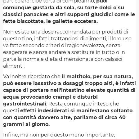
particolare, cioè torta di compleanno,
puoi
comunque gustarla da sola, su torte dolci o su
classici panackes e altri supporti glucidici come le
fette biscottate, le gallette eccetera.
Non esiste una dose raccomandata per prodotti di
questo tipo, infatti, trattandosi di alimenti, il loro uso
va fatto secondo criteri di ragionevolezza, senza
esagerare e senza andare a sostituire in tutto o in
parte la normale dieta dimensionata con calssici
alimenti.
Va inoltre ricordato che
il maltitolo, per sua natura,
può essere lassativo a dosaggi troppo alti, è infatti
capace di portare nell'intestino elevate quantità di
acqua provocando crampi e disturbi
gastrointestinali
. Resta comunque inteso che
questi
effetti indesiderati si manifestano soltanto
con quantità davvero alte, parliamo di circa 40
grammi al giorno.
Infine, ma non per questo meno importante,