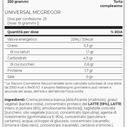
250 grammi
Torta
compleanno
UNIVERSAL MCGREGOR
Dosi per confezione:
25
Dose:
10 grammi
(
)
Quantità per dose
% RDA
Valore energetico
231Kj / 55kcal
-
Grassi
3,3 gr
-
di cui saturi
1,1 gr
-
Carboidrati
4,5 gr
-
di cui zuccheri
0,6 gr
-
Proteine
1,7 gr
-
Sale
0 gr
-
*
Le Razioni Giornaliere Raccomandate sono calcolate sulla base di una dieta
da 2000 kcal o 8400 kJ. Il proprio fabbisogno giornaliero può variare a
seconda del sesso, dell'età e dell'attività fisica svolta.
Ingredienti:
Crema proteica bianca [dolcificante (maltitolo), grassi
vegetali (karité e colza), concentrato proteico del
LATTE (19%), LATTE
intero in polvere (8%), emulsionante (lecitine)], tagliatelle colorate
[zucchero, olio vegetale (cocco), concentrato (spirulina), agente di
rivestimento (gommalacca E-904), concentrato (spirulina e
cartamo), acqua, sciroppo di glucosio, concentrato (ravanello,
limone e ribes nero), concentrato (ravanello, cartamo e limone ),