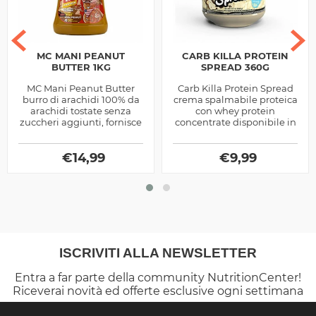
MC MANI PEANUT
CARB KILLA PROTEIN
BUTTER 1KG
SPREAD 360G
MC Mani Peanut Butter
Carb Killa Protein Spread
burro di arachidi 100% da
crema spalmabile proteica
arachidi tostate senza
con whey protein
zuccheri aggiunti, fornisce
concentrate disponibile in
proteine, energia e gusto
tre diversi gusti, ottima
ai tuoi spuntini quotidiani
come supporto per gli
€
14,99
spuntini...
€
9,99
ISCRIVITI ALLA NEWSLETTER
Entra a far parte della community NutritionCenter!
Riceverai novità ed offerte esclusive ogni settimana