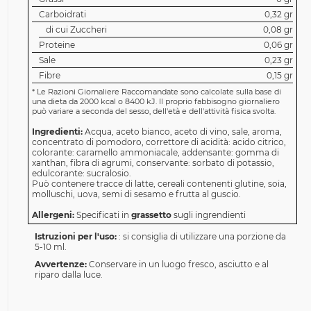
Carboidrati
0,32 gr
di cui Zuccheri
0,08 gr
Proteine
0,06 gr
Sale
0,23 gr
Fibre
0,15 gr
*
Le Razioni Giornaliere Raccomandate sono calcolate sulla base di
una dieta da 2000 kcal o 8400 kJ. Il proprio fabbisogno giornaliero
può variare a seconda del sesso, dell'età e dell'attività fisica svolta.
Ingredienti:
Acqua, aceto bianco, aceto di vino, sale, aroma,
concentrato di pomodoro, correttore di acidità: acido citrico,
colorante: caramello ammoniacale, addensante: gomma di
xanthan, fibra di agrumi, conservante: sorbato di potassio,
edulcorante: sucralosio.
Può contenere tracce di latte, cereali contenenti glutine, soia,
molluschi, uova, semi di sesamo e frutta al guscio.
Allergeni:
Specificati in
grassetto
sugli ingrendienti
Istruzioni per l'uso:
: si consiglia di utilizzare una porzione da
5-10 ml.
Avvertenze:
Conservare in un luogo fresco, asciutto e al
riparo dalla luce.