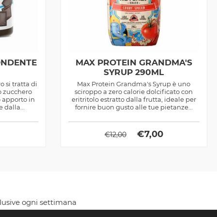
ONDENTE
MAX PROTEIN GRANDMA'S
R
SYRUP 290ML
si tratta di
Max Protein Grandma's Syrup è uno
o zucchero
sciroppo a zero calorie dolcificato con
o apporto in
eritritolo estratto dalla frutta, ideale per
 dalla...
fornire buon gusto alle tue pietanze...
€
7,00
€
12,00
clusive ogni settimana