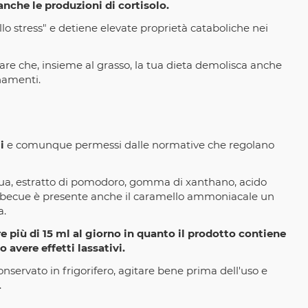
nche le produzioni di cortisolo.
lo stress" e detiene elevate proprietà cataboliche nei
tare che, insieme al grasso, la tua dieta demolisca anche
enamenti.
i
e comunque permessi dalle normative che regolano
cqua, estratto di pomodoro, gomma di xanthano, acido
 barbecue è presente anche il caramello ammoniacale un
a.
re più di 15 ml al giorno in quanto il prodotto contiene
 avere effetti lassativi.
nservato in frigorifero, agitare bene prima dell'uso e
.