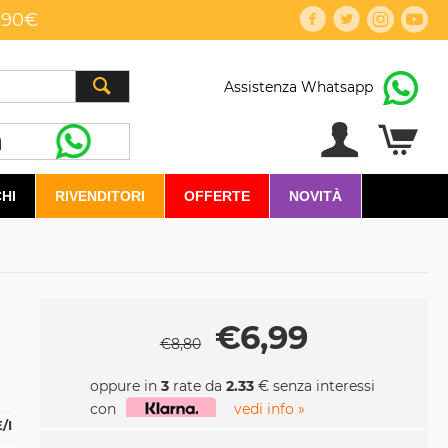
,90€
Assistenza Whatsapp
HI
RIVENDITORI
OFFERTE
NOVITÀ
€
6,99
€
8,80
oppure in
3
rate da
2.33
€ senza interessi
con
vedi info »
/I