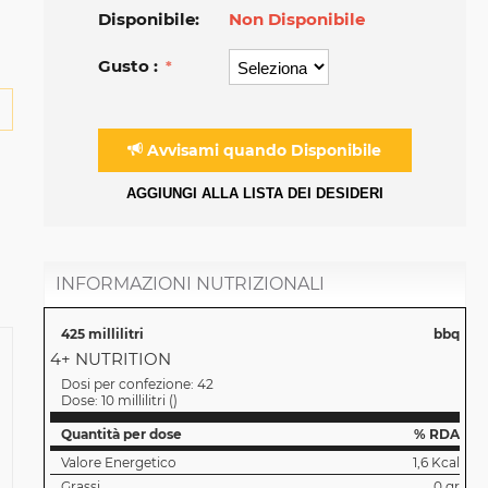
Disponibile:
Non Disponibile
Gusto :
Avvisami quando Disponibile
AGGIUNGI ALLA LISTA DEI DESIDERI
INFORMAZIONI NUTRIZIONALI
425 millilitri
bbq
4+ NUTRITION
Dosi per confezione:
42
Dose:
10 millilitri
(
)
Quantità per dose
% RDA
Valore Energetico
1,6 Kcal
Grassi
0 gr