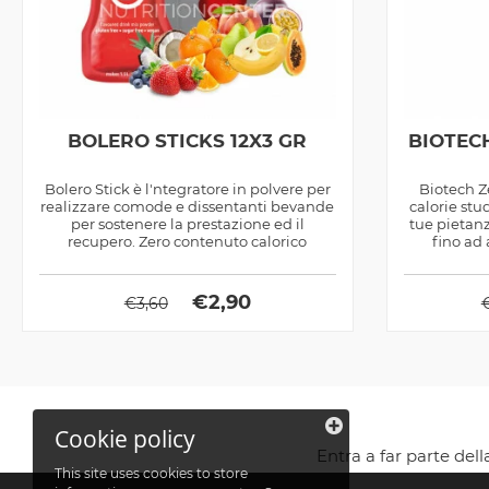
BOLERO STICKS 12X3 GR
BIOTEC
Bolero Stick è l'ntegratore in polvere per
Biotech Z
realizzare comode e dissentanti bevande
calorie stu
per sostenere la prestazione ed il
tue pietanz
recupero. Zero contenuto calorico
fino ad 
€
2,90
€
3,60
Cookie policy
Entra a far parte del
This site uses cookies to store