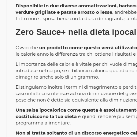
Disponibile in due diverse aromatizzazioni, barbecu
verdure grigliate e patate arrosto o lesse
, andrebbe 
fritto non si sposa bene con la dieta dimagrante, ambito
Zero Sauce+ nella dieta ipocal
Ovvio che
un prodotto come questo verrà utilizzat
le calorie anno la differenza tra chi ottiene i risultati e c
L'importanza delle calorie è vitale per chi vuole dimagr
introduce nel corpo, se il bilancio calorico quotidian
dimagrire anche solo di un grammo.
Distinguiamo inoltre i termini dimagrimento e perdit
caso infatti ci si riferisce ad una diminuzione del gr
peso che non è detto sia equivalente alla diminuzione 
Una salsa ipocalorica come questa è assolutamente 
costituiscono la tua dieta
e quindi rendere più semp
programma alimentare.
Non si tratta soltanto di un discorso energetico cal