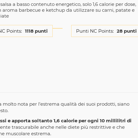
alsa a basso contenuto energetico, solo 1,6 calorie per dose,
in aroma barbecue e ketchup da utilizzare su carni, patate e
iate
NC Points:
1118 punti
Punti NC Points:
28 punti
 molto nota per l'estrema qualità dei suoi prodotti, siano
sto.
i e apporta soltanto 1,6 calorie per ogni 10 millilitri di
te trascurabile anche nelle diete più restrittive e che
ne muscolare estrema.