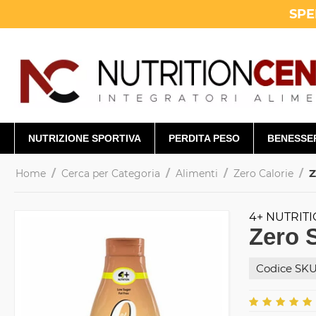
SPE
NUTRIZIONE SPORTIVA
PERDITA PESO
BENESSE
/
/
/
/
Z
Home
Cerca per Categoria
Alimenti
Zero Calorie
4+ NUTRIT
Zero 
Codice SKU