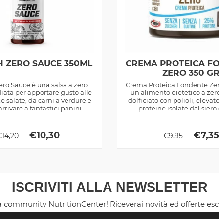
H ZERO SAUCE 350ML
CREMA PROTEICA F
ZERO 350 G
ero Sauce è una salsa a zero
Crema Proteica Fondente Zero 
diata per apportare gusto alle
un alimento dietetico a zer
e salate, da carni a verdure e
dolficiato con polioli, elevat
arrivare a fantastici panini
proteine isolate dal siero e
€
10,30
€
7,35
€
14,20
€
9,95
ISCRIVITI ALLA NEWSLETTER
la community NutritionCenter! Riceverai novità ed offerte es