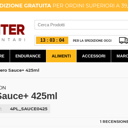
DIZIONE GRATUITA
PER ORDINI SUPERIORI A 39
13
03
02
:
:
PER LA SPEDIZIONE OGGI
RE
ENDURANCE
ALIMENTI
ACCESSORI
MARC
ero Sauce+ 425ml
ION
Sauce+ 425ml
:
4PL_SAUCE0425
1 RECENSIONE