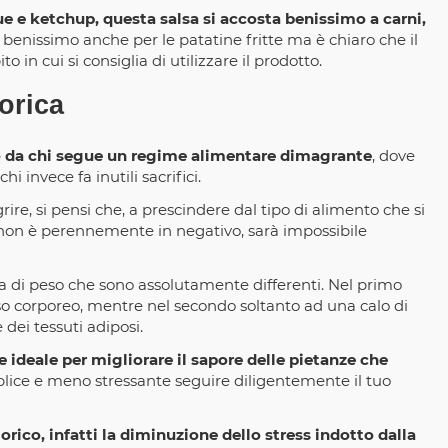
e e ketchup, questa salsa si accosta benissimo a carni,
benissimo anche per le patatine fritte ma è chiaro che il
 in cui si consiglia di utilizzare il prodotto.
orica
o da chi segue un regime alimentare dimagrante
, dove
hi invece fa inutili sacrifici.
ire, si pensi che, a prescindere dal tipo di alimento che si
o non è perennemente in negativo, sarà impossibile
a di peso che sono assolutamente differenti. Nel primo
asso corporeo, mentre nel secondo soltanto ad una calo di
dei tessuti adiposi.
ideale per migliorare il sapore delle pietanze che
lice e meno stressante seguire diligentemente il tuo
orico, infatti la diminuzione dello stress indotto dalla