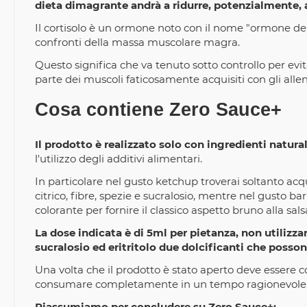
dieta dimagrante andrà a ridurre, potenzialmente, a
Il cortisolo è un ormone noto con il nome "ormone del
confronti della massa muscolare magra.
Questo significa che va tenuto sotto controllo per evi
parte dei muscoli faticosamente acquisiti con gli all
Cosa contiene Zero Sauce+
Il prodotto è realizzato solo con ingredienti natural
l'utilizzo degli additivi alimentari.
In particolare nel gusto ketchup troverai soltanto a
citrico, fibre, spezie e sucralosio, mentre nel gusto
colorante per fornire il classico aspetto bruno alla sals
La dose indicata è di 5ml per pietanza, non utilizza
sucralosio ed eritritolo due dolcificanti che possono
Una volta che il prodotto è stato aperto deve essere co
consumare completamente in un tempo ragionevole
Riassumiamo per concludere su Zero Sauce+: