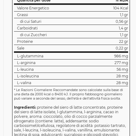
Quantità per dose
% RDA
Valore Energetico
104 Kcal
Grassi
1,1 gr
di cui Saturi
0,56 gr
Carboidrati
1,4 gr
di cui Zuccheri
1,1 gr
Proteine
22 gr
Sale
0,22 gr
L-glutammina
986 mg
L-arginina
277 mg
L-leucina
56 mg
L-isoleucina
28 mg
L-valina
28 mg
*
Le Razioni Giornaliere Raccomandate sono calcolate sulla base di
una dieta da 2000 kcal o 8400 kJ. Il proprio fabbisogno giornaliero
può variare a seconda del sesso, dell'età e dell'attività fisica svolta.
Ingredienti:
proteine del siero di latte concentrate, proteine
del siero di latte isolate, l-glutammina, l-arginina, cacao in
polvere, aroma: cioccolato, olio di cocco parzialmente
idrogenato (contiene: latte), addensante: sodio
carbossimetilcellulosa, regolatore di acidità: potassio tartrato,
sale, l-leucina, l-isoleucina, l-valina, vanillina, emulsionante:
lecitina di soia, edulcoranti: sucralosio e glicosidi steviolici.