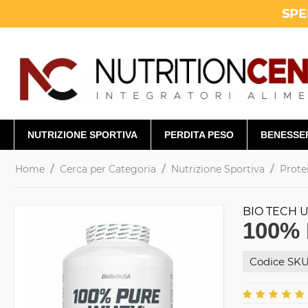
SPE
NUTRIZIONE SPORTIVA
PERDITA PESO
BENESSE
/
/
/
Home
Cerca per Categoria
Nutrizione Sportiva
Prote
BIO TECH 
100% 
Codice SKU