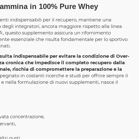
utammina in 100% Pure Whey
nti indispensabili per il recupero, mantiene una
 degli integratori, ancora maggiore rispetto alla linea
A, questo supplemento assicura un rifornimento
te essenziale che risulta fondamentale per lo sportivo
nati.
isulta indispensabile per evitare la condizione di Over-
zza cronica che impedisce il completo recupero dalla
nale, rischia di compromettere la preparazione e la
egnato in costanti ricerche e studi per offrire sempre il
 e nella formulazione di nuovi supplementi, nasce il
evata concentrazione,
ervanti,
ltri gusti.