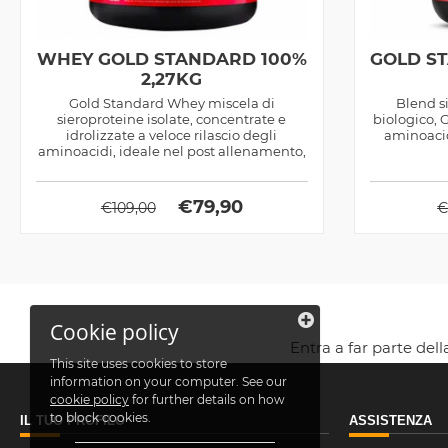
WHEY GOLD STANDARD 100%
GOLD S
2,27KG
Gold Standard Whey miscela di
Blend si
sieroproteine isolate, concentrate e
biologico, 
idrolizzate a veloce rilascio degli
aminoacid
aminoacidi, ideale nel post allenamento,
prodotta...
€
79,90
€
109,00
Cookie policy
Entra a far parte del
This site uses cookies to store
information on your computer. See our
cookie policy
for further details on how
to block cookies.
IL TUO PROFILO
ASSISTENZA