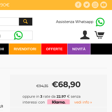
,90€
Assistenza Whatsapp
HI
RIVENDITORI
OFFERTE
NOVITÀ
€
68,90
€
94,35
oppure in
3
rate da
22.97
€ senza
interessi con
vedi info »
/I