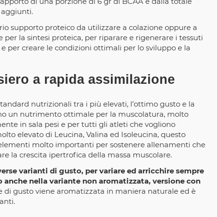
’apporto di una porzione di 6 gr di BCAA e dalla totale
 aggiunti.
ario supporto proteico da utilizzare a colazione oppure a
r la sintesi proteica, per riparare e rigenerare i tessuti
 per creare le condizioni ottimali per lo sviluppo e la
iero a rapida assimilazione
tandard nutrizionali tra i più elevati, l’ottimo gusto e la
rano un nutrimento ottimale per la muscolatura, molto
te in sala pesi e per tutti gli atleti che vogliono
molto elevato di Leucina, Valina ed Isoleucina, questo
lementi molto importanti per sostenere allenamenti che
lare la crescita ipertrofica della massa muscolare.
erse varianti di gusto, per variare ed arricchire sempre
o anche nella variante non aromatizzata, versione con
te di gusto viene aromatizzata in maniera naturale ed è
anti.