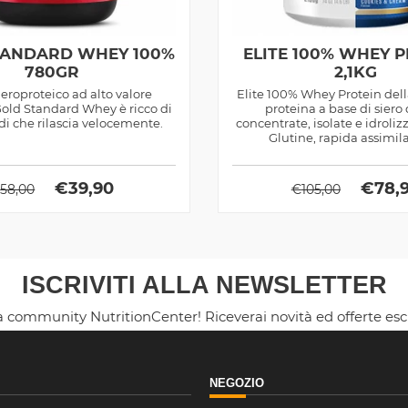
TANDARD WHEY 100%
ELITE 100% WHEY 
780GR
2,1KG
eroproteico ad alto valore
Elite 100% Whey Protein del
Gold Standard Whey è ricco di
proteina a base di siero 
i che rilascia velocemente.
concentrate, isolate e idroliz
Glutine, rapida assimil
€
39,90
€
78,
€
58,00
€
105,00
ISCRIVITI ALLA NEWSLETTER
la community NutritionCenter! Riceverai novità ed offerte es
NEGOZIO