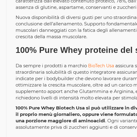
caratterizza dall’elevato contenuto proteico, 78%, dall
assenza di glutine, aspartame, conservanti e zuccheri
Nuova disponibilità di diversi gusti per uno straordin
conclusione dell’allenamento. Supporto fondamentale pe
muscolari danneggiati con la fatica degli allenamenti e
crescita della massa muscolare.
100% Pure Whey proteine del s
Da sempre i prodotti a marchio
assicura s
BioTech Usa
straordinaria solubilità di questo integratore assicu
indicate per i bodybuilder che devono lavorare duramen
ottimizzare la crescita muscolare, oltre ad un carico 
supplemento apport anche Glutammina e Arginina, e
richiedono livelli di intensità molto elevata per stimo
100% Pure Whey Biotech Usa si può utilizzare in div
il proprio menù giornaliero, oppure viene formulat
una porzione maggiore di aminoacidi
. Ogni varian
assolutamente priva di zuccheri aggiunti e di conserv