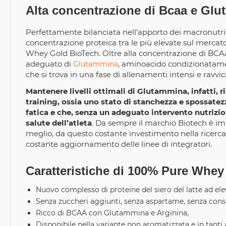
Alta concentrazione di Bcaa e Gl
Perfettamente bilanciata nell’apporto dei macronutrie
concentrazione proteica tra le più elevate sul mercato
Whey Gold BioTech. Oltre alla concentrazione di BCA
adeguato di
, aminoacido condizionatamen
Glutammina
che si trova in una fase di allenamenti intensi e ravvici
Mantenere livelli ottimali di Glutammina, infatti, r
training, ossia uno stato di stanchezza e spossate
fatica e che, senza un adeguato intervento nutrizio
salute dell’atleta
. Da sempre il marchio Biotech è imp
meglio, da questo costante investimento nella ricerca
costante aggiornamento delle linee di integratori.
Caratteristiche di 100% Pure Whey
Nuovo complesso di proteine del siero del latte ad el
Senza zuccheri aggiunti, senza aspartame, senza cons
Ricco di BCAA con Glutammina e Arginina,
Disponibile nella variante non aromatizzata e in tanti a