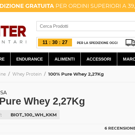
DIZIONE GRATUITA
PER ORDINI SUPERIORI A 39
11
30
27
:
:
PER LA SPEDIZIONE OGGI
RE
ENDURANCE
ALIMENTI
ACCESSORI
MARC
/
/
100% Pure Whey 2,27Kg
ine
Whey Protein
USA
Pure Whey 2,27Kg
:
BIOT_100_WH_KKM
6 RECENSIONE