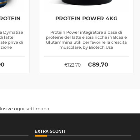
PROTEIN
PROTEIN POWER 4KG
la Dymatize
Protein Power integratore a base di
di latte
proteine del latte e soia ricche in Bcaa e
zate prive di
Glutammina utili per favorire la crescita
azione
muscolare, by Biotech Usa
90
€
89,70
€
122,70
clusive ogni settimana
EXTRA SCONTI