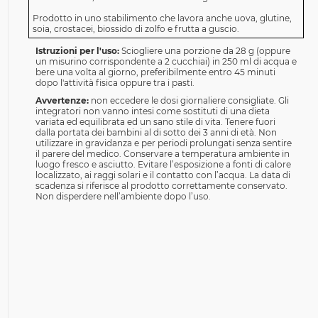
Prodotto in uno stabilimento che lavora anche uova, glutine,
soia, crostacei, biossido di zolfo e frutta a guscio.
Istruzioni per l'uso:
Sciogliere una porzione da 28 g (oppure
un misurino corrispondente a 2 cucchiai) in 250 ml di acqua e
bere una volta al giorno, preferibilmente entro 45 minuti
dopo l'attività fisica oppure tra i pasti.
Avvertenze:
non eccedere le dosi giornaliere consigliate. Gli
integratori non vanno intesi come sostituti di una dieta
variata ed equilibrata ed un sano stile di vita. Tenere fuori
dalla portata dei bambini al di sotto dei 3 anni di età. Non
utilizzare in gravidanza e per periodi prolungati senza sentire
il parere del medico. Conservare a temperatura ambiente in
luogo fresco e asciutto. Evitare l’esposizione a fonti di calore
localizzato, ai raggi solari e il contatto con l’acqua. La data di
scadenza si riferisce al prodotto correttamente conservato.
Non disperdere nell’ambiente dopo l’uso.