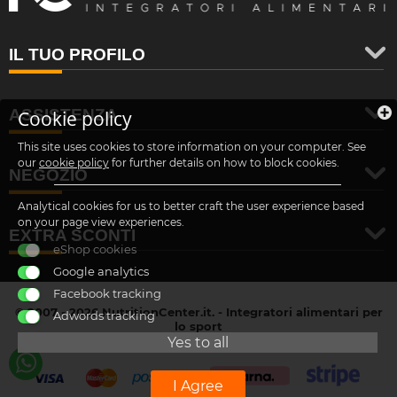
IL TUO PROFILO
ASSISTENZA
Cookie policy
This site uses cookies to store information on your computer. See
our
cookie policy
for further details on how to block cookies.
NEGOZIO
Analytical cookies for us to better craft the user experience based
on your page view experiences.
EXTRA SCONTI
eShop cookies
Google analytics
Facebook tracking
© 2007 - 2026 NutritionCenter.it. - Integratori alimentari per
Adwords tracking
lo sport
customer@nutritioncenter.it
Yes to all
- Cif: B-70838362
I Agree