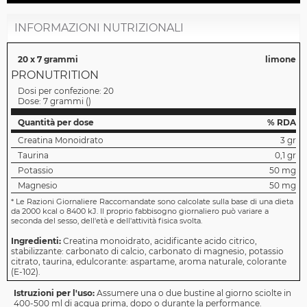
INFORMAZIONI NUTRIZIONALI
20 x 7 grammi
limone
PRONUTRITION
Dosi per confezione:
20
Dose:
7 grammi
(
)
Quantità per dose
% RDA
Creatina Monoidrato
3 gr
Taurina
0,1 gr
Potassio
50 mg
Magnesio
50 mg
*
Le Razioni Giornaliere Raccomandate sono calcolate sulla base di una dieta
da 2000 kcal o 8400 kJ. Il proprio fabbisogno giornaliero può variare a
seconda del sesso, dell'età e dell'attività fisica svolta.
Ingredienti:
Creatina monoidrato, acidificante acido citrico,
stabilizzante: carbonato di calcio, carbonato di magnesio, potassio
citrato, taurina, edulcorante: aspartame, aroma naturale, colorante
(E-102).
Istruzioni per l'uso:
Assumere una o due bustine al giorno sciolte in
400-500 ml di acqua prima, dopo o durante la performance.