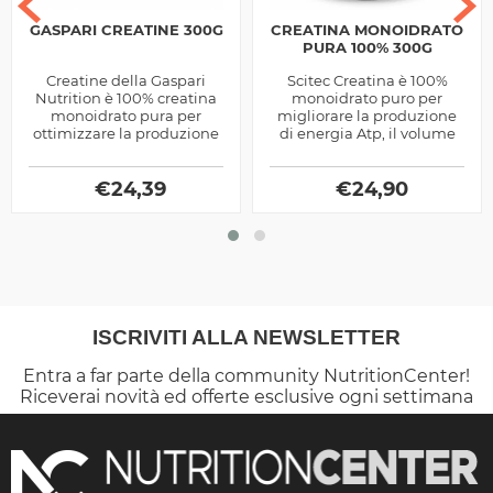
GASPARI CREATINE 300G
CREATINA MONOIDRATO
PURA 100% 300G
Creatine della Gaspari
Scitec Creatina è 100%
Nutrition è 100% creatina
monoidrato puro per
monoidrato pura per
migliorare la produzione
ottimizzare la produzione
di energia Atp, il volume
energetica ed il volume
muscolare e la velocità del
dei muscoli, ottima come
metabolismo, ottima...
ipertrofico
€
24,39
€
24,90
ISCRIVITI ALLA NEWSLETTER
Entra a far parte della community NutritionCenter!
Riceverai novità ed offerte esclusive ogni settimana