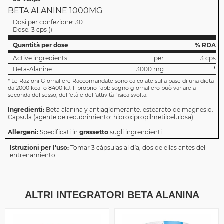
BETA ALANINE 1000MG
Dosi per confezione:
30
Dose:
3 cps
(
)
Quantità per dose
% RDA
Active ingredients
per
3 cps
Beta-Alanine
3000 mg
*
*
Le Razioni Giornaliere Raccomandate sono calcolate sulla base di una dieta
da 2000 kcal o 8400 kJ. Il proprio fabbisogno giornaliero può variare a
seconda del sesso, dell'età e dell'attività fisica svolta.
Ingredienti:
Beta alanina y antiaglomerante: estearato de magnesio.
Capsula (agente de recubrimiento: hidroxipropilmetilcelulosa)
Allergeni:
Specificati in
grassetto
sugli ingrendienti
Istruzioni per l'uso:
Tomar 3 cápsulas al día, dos de ellas antes del
entrenamiento.
ALTRI INTEGRATORI BETA ALANINA