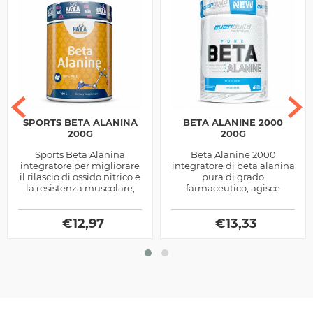
SPORTS BETA ALANINA
BETA ALANINE 2000
200G
200G
Sports Beta Alanina
Beta Alanine 2000
integratore per migliorare
integratore di beta alanina
il rilascio di ossido nitrico e
pura di grado
la resistenza muscolare,
farmaceutico, agisce
ottimo da utilizzarsi come
istantaneamente sul
pre workout sia in fase di...
pompaggio e, stoccata nei
€
12,97
muscoli, riduce gli ioni di...
€
13,33