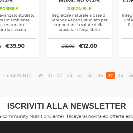
VCPS
160MG 60 VCPS
COE
PONIBILE
DISPONIBILE
 avanzato studiato
Itegratore naturale a base di
Integ
ire un ambiente
Serenoa Repens, studiato per
unis
co naturale e
supportare la salute della
Fe
re la crescita
prostata e l’equilibrio
e. Grazie a una
ormonale. Con 160 mg di
cole
 estratti botanici,
estratto per capsula, può
Co
nabolici e nutrienti
favorire il benessere urinario e
anti
€
39,90
€
12,00
0
€
15,00
 stimola la sintesi
contribuire a contrastare la
pro
crementa la forza e
caduta dei capelli.
a il recupero.
PRECEDENTE
30
31
32
33
34
35
36
38
3
37
ISCRIVITI ALLA NEWSLETTER
la community NutritionCenter! Riceverai novità ed offerte es