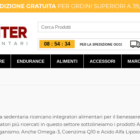
DIZIONE GRATUITA
PER ORDINI SUPERIORI A 39
08
54
34
:
:
PER LA SPEDIZIONE OGGI
RE
ENDURANCE
ALIMENTI
ACCESSORI
MARC
a sedentaria ricercano integratori alimentari per il benesser
gratori più ricercati in questo settore sottolineiamo i prodott
'organismo. Anche Omega-3, Coenzima Q10 e Acido Alfa Lipoico s