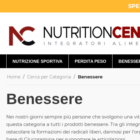
SPE
NUTRIZIONE SPORTIVA
PERDITA PESO
BENESSE
/
/
Benessere
Home
Cerca per Categoria
Benessere
Nei nostri giorni sempre più persone che svolgono una vit
questa categoria a tutti i prodotti benessere. Tra gli inte
ostacolare la formazioni dei radicali liberi, dannosi per l
base di Glucosamina per supportare le articolazioni.