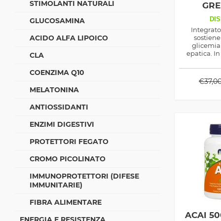
STIMOLANTI NATURALI
GRE
DANDEL
DIS
GLUCOSAMINA
Integrato
ACIDO ALFA LIPOICO
sostien
glicemia
epatica. In
CLA
COENZIMA Q10
€
37,0
MELATONINA
ANTIOSSIDANTI
ENZIMI DIGESTIVI
PROTETTORI FEGATO
CROMO PICOLINATO
IMMUNOPROTETTORI (DIFESE
IMMUNITARIE)
FIBRA ALIMENTARE
ACAI 5
ENERGIA E RESISTENZA