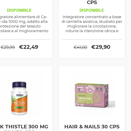
CPS
DISPONIBILE
DISPONIBILE
gratore alimentare di Ca-
Integratore concentrato a base
ida 1000 mg, adatto alla
di centella asiatica, studiato per
protezione del tessuto
migliorare la circolazione,
olare e al miglioramento
ridurre la ritenzione idrica e
lle prestazioni fisiche.
sostenere la tonicità della pelle,
donando alle gambe una
sensazione di leggerezza.
€
22,49
€
29,90
€
29,99
€
41,00
K THISTLE 300 MG
HAIR & NAILS 30 CPS