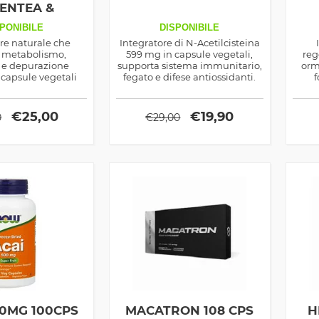
ENTEA &
ION 60 CPS
PONIBILE
DISPONIBILE
re naturale che
Integratore di N-Acetilcisteina
e metabolismo,
599 mg in capsule vegetali,
reg
 e depurazione
supporta sistema immunitario,
orm
 capsule vegetali
fegato e difese antiossidanti.
f
vegan.
€
25,00
€
19,90
0
€
29,00
00MG 100CPS
MACATRON 108 CPS
H