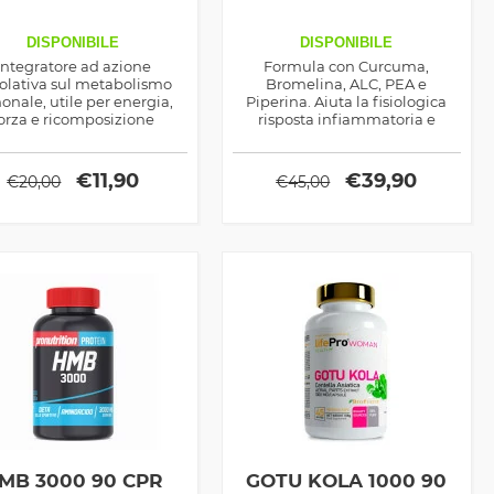
DISPONIBILE
DISPONIBILE
Integratore ad azione
Formula con Curcuma,
olativa sul metabolismo
Bromelina, ALC, PEA e
onale, utile per energia,
Piperina. Aiuta la fisiologica
orza e ricomposizione
risposta infiammatoria e
corporea.
favorisce mobilità e recupero.
€
11,90
€
39,90
€
20,00
€
45,00
MB 3000 90 CPR
GOTU KOLA 1000 90