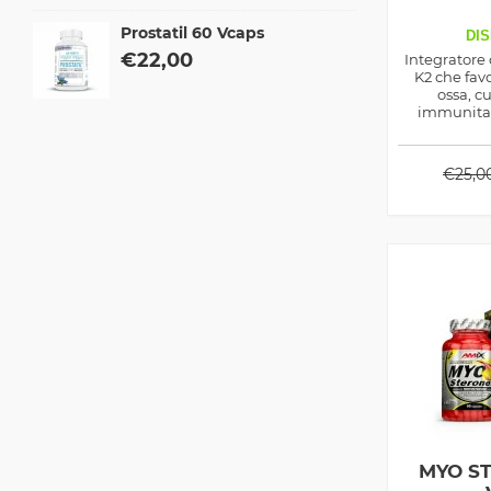
Prostatil 60 Vcaps
DIS
€
22,00
Integratore
K2 che favo
ossa, c
immunitar
l’assorbimen
sua corret
nell
€
25,0
MYO S