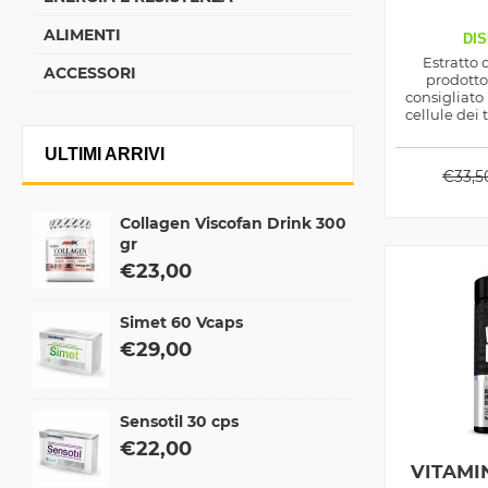
ALIMENTI
DIS
Estratto 
ACCESSORI
prodott
consigliato
cellule dei 
ossidati
formazione d
ULTIMI ARRIVI
€
33,5
Collagen Viscofan Drink 300
gr
€
23,00
Simet 60 Vcaps
€
29,00
Sensotil 30 cps
€
22,00
VITAMIN