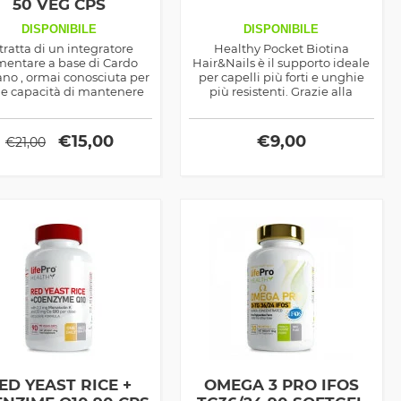
50 VEG CPS
DISPONIBILE
DISPONIBILE
 tratta di un integratore
Healthy Pocket Biotina
mentare a base di Cardo
Hair&Nails è il supporto ideale
no , ormai conosciuta per
per capelli più forti e unghie
ue capacità di mantenere
più resistenti. Grazie alla
 i livelli di salute a livello
biotina, allo zinco e al selenio,
co e di sostenere i processi
favorisce la crescita, riduce la
 disintossicazione dell'
fragilità e protegge dagli stress
€
15,00
€
9,00
€
21,00
organismo .
quotidiani, donando un
aspetto sano e luminoso.
ED YEAST RICE +
OMEGA 3 PRO IFOS