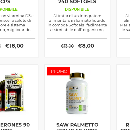
CPS
240 SOFTGELS
PONIBILE
DISPONIBILE
 con vitamina D3 e
Si tratta di un integratore
Si
risce la salute di
alimentare in formato liquido
ali
uore e sistema
in comode Softgels , facilmente
Maria
io, migliorando
assimilabile dall' organismo,
le s
to del calcio e la
che aiuta a integrare al meglio
buoni
ta distribuzione
i livelli di vitamina D3 , già
epati
’organismo.
naturalmente presente nel
di
€
18,00
€
8,00
0
€
13,00
nostro corpo, in particolare
nella pelle , specialmente
quando è esposta ai raggi
Ultravioletti .
PROMO
TERONES 90
SAW PALMETTO
R