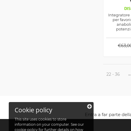
DIS
Integratore
per favor
anaboli
potenzia
muscolar
sinergia di
attivatori a
€
63,0
essenziali,
proteica, in
support
22 - 36
Cookie policy
Entra a far parte del
This site uses cookies to store
information on your computer. See our
cookie policy
for further details on how