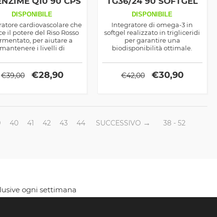
NZIME Q10 90 CPS
TG36/24 90 SOFTGEL
DISPONIBILE
DISPONIBILE
ratore cardiovascolare che
Integratore di omega-3 in
ce il potere del Riso Rosso
softgel realizzato in trigliceridi
rmentato, per aiutare a
per garantire una
mantenere i livelli di
biodisponibilità ottimale.
sterolo in equilibrio, e il
Certificato IFOS, supporta la
enzime Q10, un potente
salute cardiovascolare,
ossidante che favorisce la
cognitiva e l'azione
€
28,90
€
30,90
€
39,00
€
42,00
duzione di energia nelle
antinfiammatoria.
cellule.
9
40
41
42
43
44
SUCCESSIVO
38 - 52
clusive ogni settimana