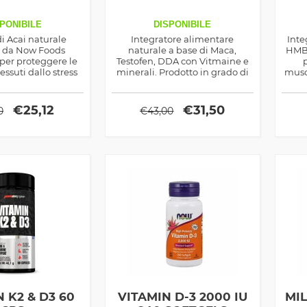
PONIBILE
DISPONIBILE
di Acai naturale
Integratore alimentare
Inte
o da Now Foods
naturale a base di Maca,
HMB 
 per proteggere le
Testofen, DDA con Vitmaine e
tessuti dallo stress
minerali. Prodotto in grado di
musc
vo e ridurre la
stimolare la sintesi proteica,
de
ei radicali liberi
aumentare i livelli di
testosterone libero, ridurre la
€
25,12
€
31,50
0
€
43,00
stanchezza fisica, migliorare le
prestazioni sessuali.
 K2 & D3 60
VITAMIN D-3 2000 IU
MIL