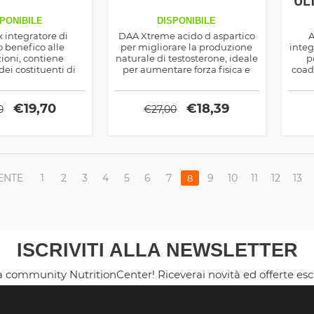
UL
PONIBILE
DISPONIBILE
x integratore di
DAA Xtreme acido d aspartico
A
 benefico alle
per migliorare la produzione
integ
zioni, contiene
naturale di testosterone, ideale
p
dei costituenti di
per aumentare forza fisica e
coad
menti e cartilagini,
massa magra, ma ottimo
degl
antinfiammatori
anche come dimagrante
co
aturali
i
€
19,70
€
18,39
0
€
27,00
ENTE
1
2
3
4
5
6
7
9
10
11
12
13
8
ISCRIVITI ALLA NEWSLETTER
la community NutritionCenter! Riceverai novità ed offerte es