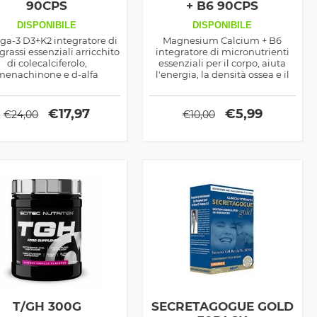
90CPS
+ B6 90CPS
DISPONIBILE
DISPONIBILE
a-3 D3+K2 integratore di
Magnesium Calcium + B6
 grassi essenziali arricchito
integratore di micronutrienti
di colecalciferolo,
essenziali per il corpo, aiuta
menachinone e d-alfa
l'energia, la densità ossea e il
erolo, ottimo antiossidante
metabolismo degli
 anche di sostegno alla
amminoacidi, ottimo nelle
densità delle ossa
attività sportive ad elevato
€
17,97
€
5,99
€
24,00
€
10,00
carico e intensità
T/GH 300G
SECRETAGOGUE GOLD