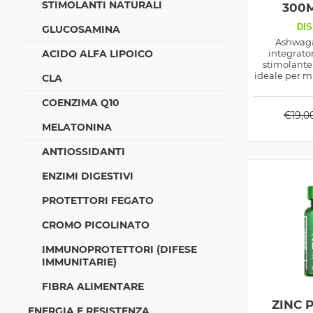
STIMOLANTI NATURALI
300
DIS
GLUCOSAMINA
Ashwag
ACIDO ALFA LIPOICO
integrato
stimolante 
ideale per mi
CLA
del workout
crescita o i
COENZIMA Q10
m
€
19,0
MELATONINA
ANTIOSSIDANTI
ENZIMI DIGESTIVI
PROTETTORI FEGATO
CROMO PICOLINATO
IMMUNOPROTETTORI (DIFESE
IMMUNITARIE)
FIBRA ALIMENTARE
ZINC 
ENERGIA E RESISTENZA