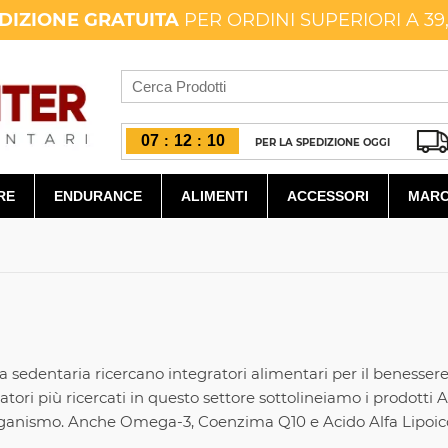
DIZIONE GRATUITA
PER ORDINI SUPERIORI A 39
07
12
10
:
:
PER LA SPEDIZIONE OGGI
RE
ENDURANCE
ALIMENTI
ACCESSORI
MARC
a sedentaria ricercano integratori alimentari per il benesser
gratori più ricercati in questo settore sottolineiamo i prodott
'organismo. Anche Omega-3, Coenzima Q10 e Acido Alfa Lipoico s