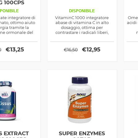
G 100CPS
PONIBILE
DISPONIBILE
ate integratore di
VitaminC 1000 integratore
Omeg
nato, ottimo aiuto
abase di vitamina C in alto
acidi
rgia tramite la
dosaggio, ottima per
ne ormonale del
contrastare i radicali liberi,
erone e del GH
sostenere le difese immunitarie
tocef
ed anche la prestanza fisico
ma
sportiva
€
13,25
€
12,95
0
€
16,50
S EXTRACT
SUPER ENZYMES