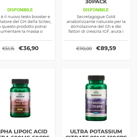
30PACK
DISPONIBILE
DISPONIBILE
 è il nuovo testo booster e
Secretagogue Gold
latore del GH della Scitec,
anabolizzante naturale per la
 questo prodotto potrai
stimolazione del Gh e dei
aumentare la massa o
fattori di crescita IGF, aiuta i
grire in funzione di come
risultati sia di massa che
 utilizzerai, leggi tutto!
dimagrimento e
mantenimento dei muscoli
€
36,90
€
89,59
€
51,15
€
110,00
PHA LIPOIC ACID
ULTRA POTASSIUM