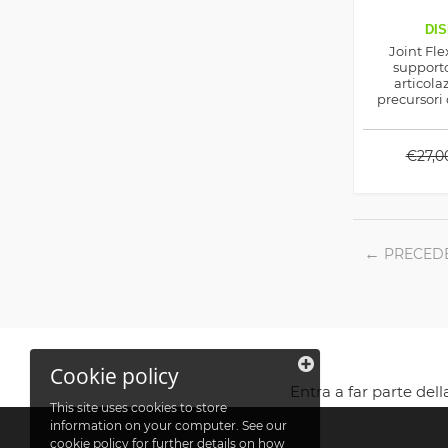
DIS
Joint Fle
supporto
articola
precursori 
tendini, lega
ma anche 
n
€
27,0
PRECED
Cookie policy
Entra a far parte del
This site uses cookies to store
information on your computer. See our
cookie policy
for further details on how