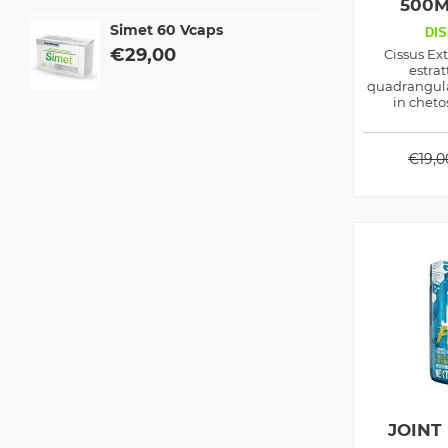
500M
Simet 60 Vcaps
DIS
€
29,00
Cissus Ext
estrat
quadrangular
in cheto
antiossidante
funzionalità 
€
19,0
JOINT