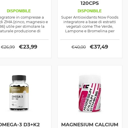
120CPS
DISPONIBILE
DISPONIBILE
egratore in compresse a
Super Antioxidants Now Foods
di ZMA (zinco, magnesio e
integratore a base di estratti
 B6) utile per stimolare la
vegetali come The Verde,
aturale produzione di
Lampone e Bromelina per
tosterone prodotto dalla
ostacolare la produzione di
Now Foods
radicali liberi
€
23,99
€
37,49
€
26,99
€
40,00
OMEGA-3 D3+K2
MAGNESIUM CALCIUM