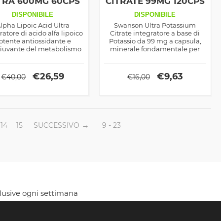
TRA 600MG 60CPS
CITRATE 99MG 120CPS
DISPONIBILE
DISPONIBILE
lpha Lipoic Acid Ultra
Swanson Ultra Potassium
ratore di acido alfa lipoico
Citrate integratore a base di
otente antiossidante e
Potassio da 99 mg a capsula,
iuvante del metabolismo
minerale fondamentale per
i zuccheri, indicato anche
aumentare la produzione
me composto ad azione
energetica ed il recupero
nsulino simile regola la
muscolare.
€
26,59
€
9,63
€
40,00
€
16,00
glicemia nel sangue
14
15
SUCCESSIVO
9 - 23
clusive ogni settimana