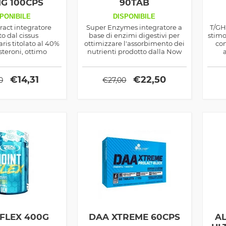
G 100CPS
90TAB
PONIBILE
DISPONIBILE
ract integratore
Super Enzymes integratore a
T/GH
to dal cissus
base di enzimi digestivi per
stimo
is titolato al 40%
ottimizzare l'assorbimento dei
con
steroni, ottimo
nutrienti prodotto dalla Now
 e di sostegno alla
Foods
dima
delle articolazioni
lo
€
14,31
€
22,50
0
€
27,00
 FLEX 400G
DAA XTREME 60CPS
AL