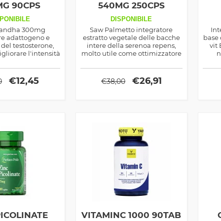
MG 90CPS
540MG 250CPS
PONIBILE
DISPONIBILE
andha 300mg
Saw Palmetto integratore
Int
re adattogeno e
estratto vegetale delle bacche
base 
del testosterone,
intere della serenoa repens,
vit
gliorare l'intensità
molto utile come ottimizzatore
n
 e incentivare la
del testosterone e per sostenere
tes
l mantenimento dei
la salute della prostata
uscoli
€
12,45
€
26,91
0
€
38,00
PICOLINATE
VITAMINC 1000 90TAB