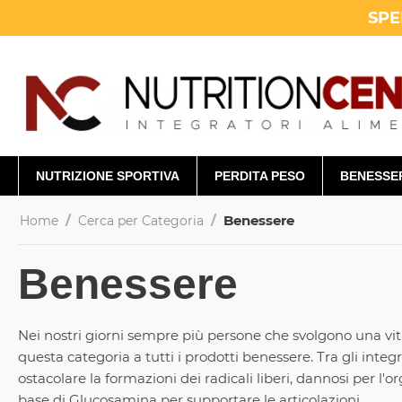
SPE
NUTRIZIONE SPORTIVA
PERDITA PESO
BENESSE
/
/
Benessere
Home
Cerca per Categoria
Benessere
Nei nostri giorni sempre più persone che svolgono una vit
questa categoria a tutti i prodotti benessere. Tra gli inte
ostacolare la formazioni dei radicali liberi, dannosi per l
base di Glucosamina per supportare le articolazioni.