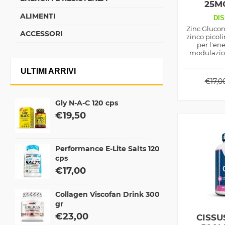
25M
ALIMENTI
DIS
Zinc Glucon
ACCESSORI
zinco picoli
per l'ene
modulazio
testost
ULTIMI ARRIVI
€
17,0
Gly N-A-C 120 cps
€
19,50
Performance E-Lite Salts 120
cps
€
17,00
Collagen Viscofan Drink 300
gr
€
23,00
CISSU