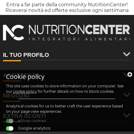
Entra a far parte della community NutritionCenter!
Riceverai novità ed offerte esclusive ogni settimana
IL TUO PROFILO
ASSISTENZA
Cookie policy
This site uses cookies to store information on your computer. See
our
cookie policy
for further details on how to block cookies.
NEGOZIO
Analytical cookies for us to better craft the user experience based
on your page view experiences.
EXTRA SCONTI
eShop cookies
Google analytics