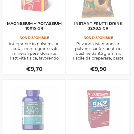
MAGNESIUM + POTASSIUM
INSTANT FRUTTI DRINK
10X15 GR
32X8,5 GR
NON DISPONIBILE
NON DISPONIBILE
Integratore in polvere che
Bevanda istantanea in
aiuta a reintegrare i sali
polvere, confezionata in
minerali persi durante
bustine da 8,5 grammi.
l'attività fisica, favorendo
Facile da preparare, basta
idratazione e recupero
mescolare il contenuto con
muscolare. Dal gusto al
acqua per ottenere una
€
9,70
€
9,90
limone, è ideale per ridurre
bevanda deliziosa e fruttata.
la fatica dopo allenamenti
intensi.