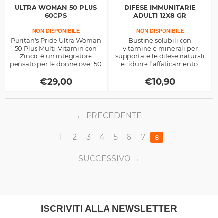
ULTRA WOMAN 50 PLUS
DIFESE IMMUNITARIE
60CPS
ADULTI 12X8 GR
NON DISPONIBILE
NON DISPONIBILE
Puritan's Pride Ultra Woman
Bustine solubili con
50 Plus Multi-Vitamin con
vitamine e minerali per
Zinco è un integratore
supportare le difese naturali
pensato per le donne over 50
e ridurre l’affaticamento.
, perfetto per inforzare ossa,
Formula completa, gusto
unghie e capelli e per fornire
gradevole, ideale per adulti.
€
29,00
€
10,90
un effetto antiossidante
all'organismo.
PRECEDENTE
1
2
3
4
5
6
7
8
SUCCESSIVO
ISCRIVITI ALLA NEWSLETTER