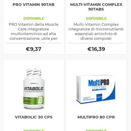
PRO VITAMIN 90TAB
MULTI-VITAMIN COMPLEX
90TABS
DISPONIBILE
DISPONIBILE
PRO Vitamin della Muscle
Multi-Vitamin Complex
Care integratore
integratore di micronutrienti
multivitaminico ad alta
essenziali arricchito di
concentrazione, utile per
diversi composti
apportare al nostro corpo
antiossidanti e per
tutti i micronutrienti di cui
migliorare la funzionalità
€
9,37
€
16,39
necessita.
intestinale e del sistema
immunitario
VITABOLIC 30 CPS
MULTIPRO 80 CPR