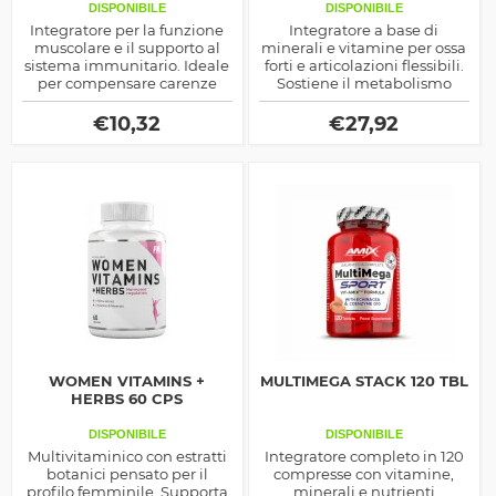
DISPONIBILE
DISPONIBILE
Integratore per la funzione
Integratore a base di
muscolare e il supporto al
minerali e vitamine per ossa
sistema immunitario. Ideale
forti e articolazioni flessibili.
per compensare carenze
Sostiene il metabolismo
alimentari o di esposizione
osseo e contrasta la perdita
al sole, favorisce un
di densità minerale.
€
10,32
€
27,92
metabolismo osseo ottimale
e contribuisce alla forza
muscolare.
WOMEN VITAMINS +
MULTIMEGA STACK 120 TBL
HERBS 60 CPS
DISPONIBILE
DISPONIBILE
Multivitaminico con estratti
Integratore completo in 120
botanici pensato per il
compresse con vitamine,
profilo femminile. Supporta
minerali e nutrienti