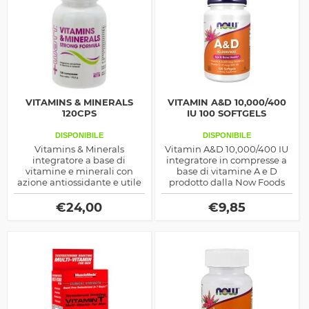
VITAMINS & MINERALS
VITAMIN A&D 10,000/400
120CPS
IU 100 SOFTGELS
DISPONIBILE
DISPONIBILE
Vitamins & Minerals
Vitamin A&D 10,000/400 IU
integratore a base di
integratore in compresse a
vitamine e minerali con
base di vitamine A e D
azione antiossidante e utile
prodotto dalla Now Foods
per i numerosi processi
metabolici prodotto dalla
€
24,00
€
9,85
+Watt