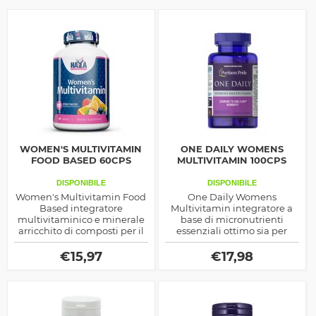
WOMEN'S MULTIVITAMIN
ONE DAILY WOMENS
FOOD BASED 60CPS
MULTIVITAMIN 100CPS
DISPONIBILE
DISPONIBILE
Women's Multivitamin Food
One Daily Womens
Based integratore
Multivitamin integratore a
multivitaminico e minerale
base di micronutrienti
arricchito di composti per il
essenziali ottimo sia per
benessere di unghie, capelli
coadiuvare la salute del
e pelle, contiene inoltre
corpo che come supporto
€
15,97
€
17,98
enzimi digestivi
per le attività sportive