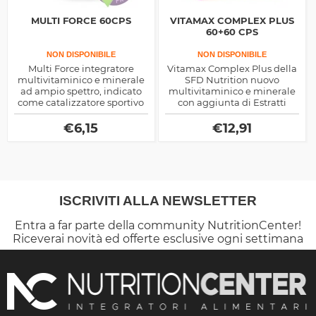
MULTI FORCE 60CPS
VITAMAX COMPLEX PLUS
60+60 CPS
NON DISPONIBILE
NON DISPONIBILE
Multi Force integratore
Vitamax Complex Plus della
multivitaminico e minerale
SFD Nutrition nuovo
ad ampio spettro, indicato
multivitaminico e minerale
come catalizzatore sportivo
con aggiunta di Estratti
ma anche come aiuto per la
Vegetali, ideale per
salute del corpo
promuovere il benessere
€
6,15
€
12,91
psico-fisico.
ISCRIVITI ALLA NEWSLETTER
Entra a far parte della community NutritionCenter!
Riceverai novità ed offerte esclusive ogni settimana