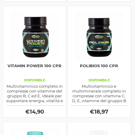
e favorisce un recupero
ottimale, perfetto per
sportivi e chi segue diete
vegetariane o vegane.
VITAMIN POWER 100 CPR
POLIBIOS 100 CPR
DISPONIBILE
DISPONIBILE
Multivitaminico completo in
Multivitaminico e
compresse con vitamine del
multiminerale completo in
gruppo B, C ed E, ideale per
compresse con vitamina C,
supportare energia, vitalità e
D, E, vitamine del gruppo B
benessere quotidiano.
e minerali come zinco e
magnesio, ideale per il
€
14,90
€
18,97
supporto quotidiano.