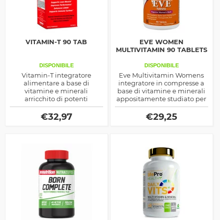
VITAMIN-T 90 TAB
EVE WOMEN
MULTIVITAMIN 90 TABLETS
DISPONIBILE
DISPONIBILE
Vitamin-T integratore
Eve Multivitamin Womens
alimentare a base di
integratore in compresse a
vitamine e minerali
base di vitamine e minerali
arricchito di potenti
appositamente studiato per
antiossidanti e stimolatori
le Donne, prodotto dalla
ottimizzatori del
Now Foods
€
32,97
€
29,25
testosterone, prodotto sia di
uso sportivo che salutistico