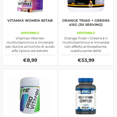
VITAMAX WOMEN 60TAB
ORANGE TRIAD + GREENS
415G (30 SERVING)
DISPONIBILE
DISPONIBILE
Vitamax Women
Orange Triad + Greens è il
multivitaminico e minerale
multivitaminico e minerale
per donne arricchito di acido
con effetto antiossdiante,
alfa lipoico ed estratti
coadiuvante delle
vegetali, indicato sia come
articolazioni, un prodotto
salutistico che per la
veramente completo che
€
8,99
€
53,99
prestazione fisica
aumenta le difese
immunitarie