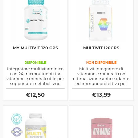
MY MULTIVIT 120 CPS
MULTIVIT 120CPS
DISPONIBILE
NON DISPONIBILE
Integratore multivitaminico
Multivit integratore di
con 24 micronutrienti tra
vitamine e minerali con
vitamine e minerali utile per
ottima azione antiossidante
supportare metabolismo
ed immunoprotettiva per
energetico, sistema
promuovere il benessere
immunitario e benessere
fisico, prodotto dalla
€
12,50
€
13,99
generale.
Pharmapure