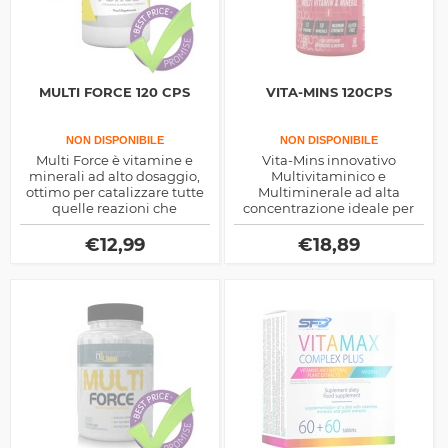
MULTI FORCE 120 CPS
VITA-MINS 120CPS
NON DISPONIBILE
NON DISPONIBILE
Multi Force è vitamine e
Vita-Mins innovativo
minerali ad alto dosaggio,
Multivitaminico e
ottimo per catalizzare tutte
Multiminerale ad alta
quelle reazioni che
concentrazione ideale per
migliorano la prestazione
apportare tutte le vitamine e
fisica e i relativi risultati
minerali per l'organismo
€
12,99
€
18,89
prodotto da Isatori