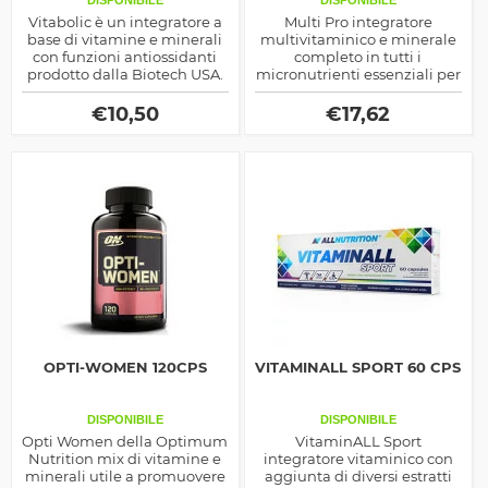
DISPONIBILE
DISPONIBILE
Vitabolic è un integratore a
Multi Pro integratore
base di vitamine e minerali
multivitaminico e minerale
con funzioni antiossidanti
completo in tutti i
prodotto dalla Biotech USA.
micronutrienti essenziali per
il corpo, ideale per aiutare il
metabolismo a svolgere le
€
10,50
€
17,62
sue numerose funzioni
OPTI-WOMEN 120CPS
VITAMINALL SPORT 60 CPS
DISPONIBILE
DISPONIBILE
Opti Women della Optimum
VitaminALL Sport
Nutrition mix di vitamine e
integratore vitaminico con
minerali utile a promuovere
aggiunta di diversi estratti