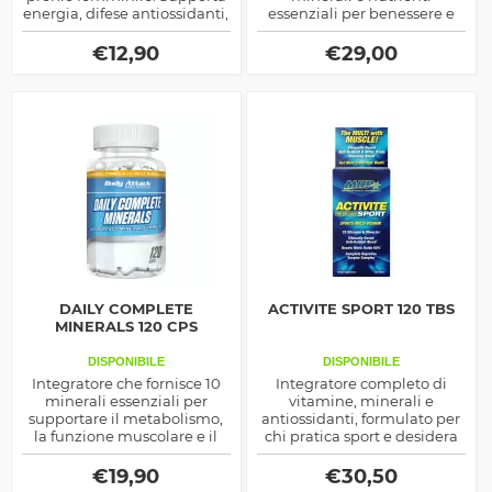
energia, difese antiossidanti,
essenziali per benessere e
pelle e benessere
performance.
quotidiano, senza
€
12,90
€
29,00
stimolanti.
DAILY COMPLETE
ACTIVITE SPORT 120 TBS
MINERALS 120 CPS
DISPONIBILE
DISPONIBILE
Integratore che fornisce 10
Integratore completo di
minerali essenziali per
vitamine, minerali e
supportare il metabolismo,
antiossidanti, formulato per
la funzione muscolare e il
chi pratica sport e desidera
sistema immunitario.
massimizzare energia,
Combatte lo stress
resistenza e recupero
€
19,90
€
30,50
ossidativo, previene carenze
muscolare.