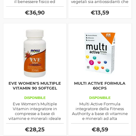
il benessere fisico ed
vegetali sia antiossidanti che
aumentare le difese
energizzanti, ottimo per la
immunitarie
salute del corpo ma anche
€
36,90
€
13,59
come sostegno
prestazionale
EVE WOMEN'S MULTIPLE
MULTI ACTIVE FORMULA
VITAMIN 90 SOFTGEL
60CPS
DISPONIBILE
DISPONIBILE
Eve Women's Multiple
Multi Active Formula
Vitamin integratore in
integratore della Fitness
compresse a base di
Authority a base di vitamine
vitamine e minerali ideale
e minerali ad alta
per le donne, prodotto dalla
concentrazione utili per
Now Foods
favorire i numerosi processi
€
28,25
€
8,59
metabolici.