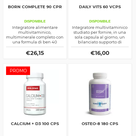
BORN COMPLETE 90 CPR
DAILY VITS 60 VCPS
DISPONIBILE
DISPONIBILE
Integratore alimentare
Integratore multivitaminico
multivitaminico,
studiato per fornire, in una
multiminerale completo con
sola capsula al giorno, un
una formula di ben 40
bilanciato supporto di
ingredienti ad azione
vitamine e minerali
sinergica.
essenziali. La sua formula
€
26,15
€
16,00
aiuta a potenziare il
metabolismo energetico,
rafforzare il sistema
PROMO
immunitario e sostenere il
benessere quotidiano,
rappresentando l'alleato
ideale per integrare la dieta
e mantenere energia e
vitalità.
CALCIUM + D3 100 CPS
OSTEO-8 180 CPS