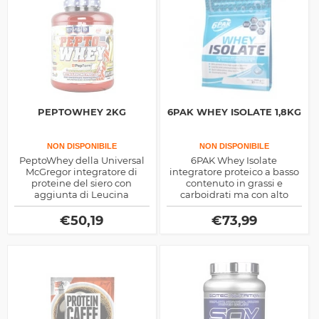
PEPTOWHEY 2KG
6PAK WHEY ISOLATE 1,8KG
NON DISPONIBILE
NON DISPONIBILE
PeptoWhey della Universal
6PAK Whey Isolate
McGregor integratore di
integratore proteico a basso
proteine del siero con
contenuto in grassi e
aggiunta di Leucina
carboidrati ma con alto
peptidica ed enzimi
valore biologico. Velocità di
digestivi per un nutrimento
rilascio elevata, ottimo post
€
50,19
€
73,99
muscolare ottimale
allenamento