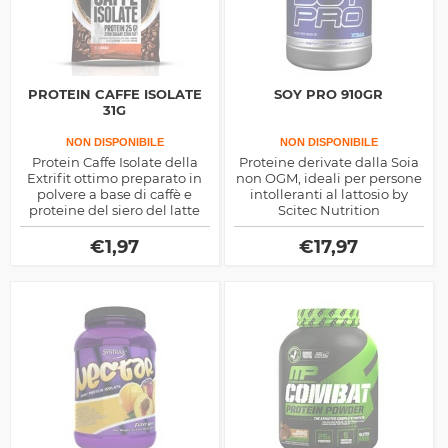
PROTEIN CAFFE ISOLATE
SOY PRO 910GR
31G
NON DISPONIBILE
NON DISPONIBILE
Protein Caffe Isolate della
Proteine derivate dalla Soia
Extrifit ottimo preparato in
non OGM, ideali per persone
polvere a base di caffè e
intolleranti al lattosio by
proteine del siero del latte
Scitec Nutrition
utile come colazione
proteica o spuntino
€
1,97
€
17,97