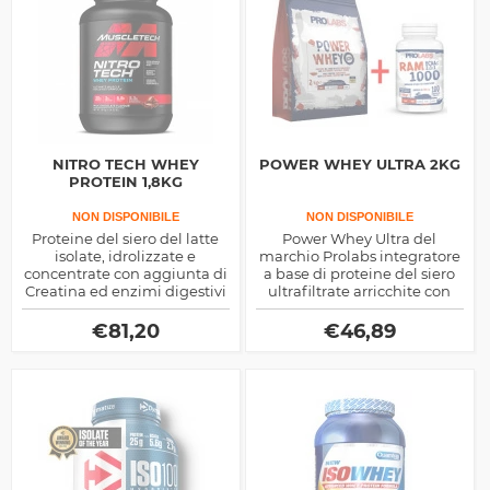
NITRO TECH WHEY
POWER WHEY ULTRA 2KG
PROTEIN 1,8KG
NON DISPONIBILE
NON DISPONIBILE
Proteine del siero del latte
Power Whey Ultra del
isolate, idrolizzate e
marchio Prolabs integratore
concentrate con aggiunta di
a base di proteine del siero
Creatina ed enzimi digestivi
ultrafiltrate arricchite con
prodotte dalla Muscletech
Creatina e Taurina, elevata
concentrazione di
€
81,20
€
46,89
amminoacidi