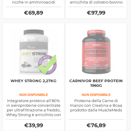
ricche in amminoacidi
arricchita di colostro bovino
essenziali e di rapida
e lattoferrina, il massimo
assimilazione prodotte dalla
della catalizzazione al
€
69,89
€
97,99
Pharmapure
recupero post allenamento
WHEY STRONG 2,27KG
CARNIVOR BEEF PROTEIN
1960G
NON DISPONIBILE
NON DISPONIBILE
Integratore proteico all'80%
Proteina della Carne di
in sieroproteine concentrate
manzo con Creatina e Bcaa
per ultrafiltrazione a freddo,
prodotto dalla MuscleMeds
Whey Strong è arricchito con
glutammina, leucina e
taurina
€
39,99
€
76,89