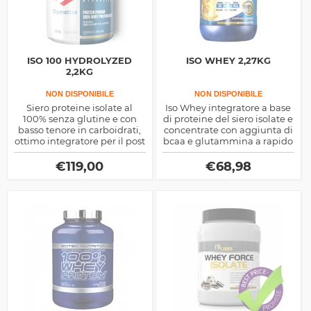
ISO 100 HYDROLYZED
ISO WHEY 2,27KG
2,2KG
NON DISPONIBILE
NON DISPONIBILE
Siero proteine isolate al
Iso Whey integratore a base
100% senza glutine e con
di proteine del siero isolate e
basso tenore in carboidrati,
concentrate con aggiunta di
ottimo integratore per il post
bcaa e glutammina a rapido
workout, elevata qualità
assorbimento prodotto dalla
Quamtrax Nutrition
€
119,00
€
68,98