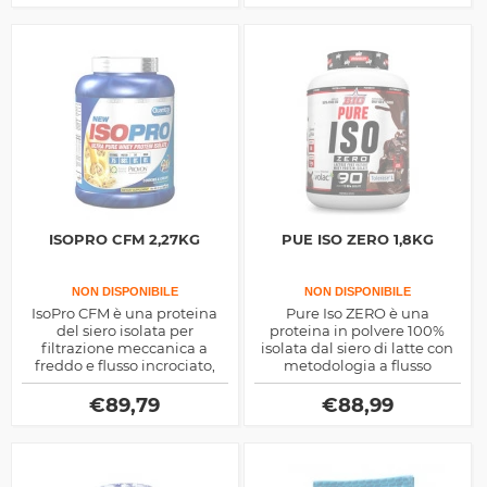
ISOPRO CFM 2,27KG
PUE ISO ZERO 1,8KG
NON DISPONIBILE
NON DISPONIBILE
IsoPro CFM è una proteina
Pure Iso ZERO è una
del siero isolata per
proteina in polvere 100%
filtrazione meccanica a
isolata dal siero di latte con
freddo e flusso incrociato,
metodologia a flusso
per ottenere una materia
incorciato, solo amminoacidi
prima non denaturata e
non denaturati e basse
€
89,79
€
88,99
bioattiva al massimo
percentauli di carboidrati e
grassi