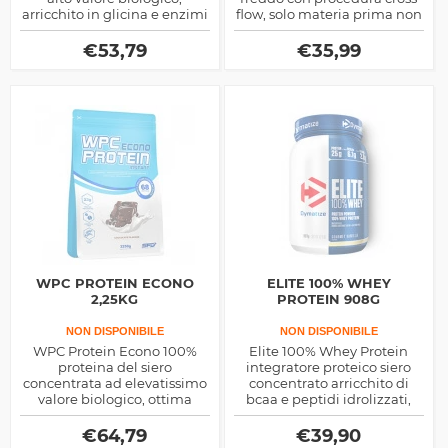
arricchito in glicina e enzimi
flow, solo materia prima non
digestivi, amminogramma
denaturata, arricchita di
in EAA completo, ideale post
colostro e altri composti
€
53,79
€
35,99
workout
anabolici
WPC PROTEIN ECONO
ELITE 100% WHEY
2,25KG
PROTEIN 908G
NON DISPONIBILE
NON DISPONIBILE
WPC Protein Econo 100%
Elite 100% Whey Protein
proteina del siero
integratore proteico siero
concentrata ad elevatissimo
concentrato arricchito di
valore biologico, ottima
bcaa e peptidi idrolizzati,
subito dopo lo sforzo fisico
ottimo dopo l'allenamento
per innescare il recupero
con i pesi
€
64,79
€
39,90
muscolare ed energetico