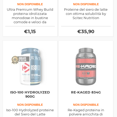
NON DISPONIBILE
NON DISPONIBILE
Ultra Premium Whey Build
Proteine del siero de latte
proteina idrolizzata
con ottima solubilità by
monodose in bustine
Scitec Nutrition
comode e veloci da
assumere, il meglio del
supporto plastico post
€
1,15
€
35,90
allenamento
ISO-100 HYDROLYZED
RE-KAGED 834G
900G
NON DISPONIBILE
NON DISPONIBILE
Iso-100 Hydrolyzed proteine
Re-Kaged proteina in
del Siero del Latte
polvere arricchita di