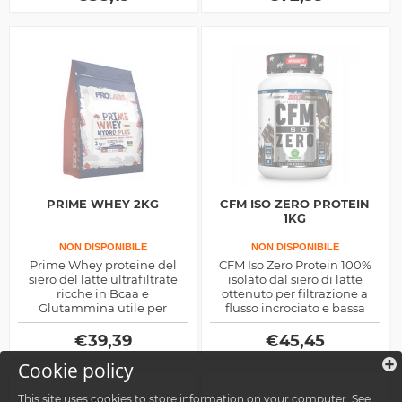
PRIME WHEY 2KG
CFM ISO ZERO PROTEIN
1KG
NON DISPONIBILE
NON DISPONIBILE
Prime Whey proteine del
CFM Iso Zero Protein 100%
siero del latte ultrafiltrate
isolato dal siero di latte
ricche in Bcaa e
ottenuto per filtrazione a
Glutammina utile per
flusso incrociato e bassa
aumentare la crescita
temperatura, arricchita con
muscolare, prodotte dalla
composti drenanti,
€
39,39
€
45,45
Prolabs
dimagranti e inibitori
Cookie policy
dell'appetito
This site uses cookies to store information on your computer. See