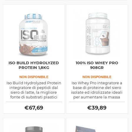
ISO BUILD HYDROLYZED
100% ISO WHEY PRO
PROTEIN 1,8KG
908GR
NON DISPONIBILE
NON DISPONIBILE
Iso Build Hydrolyzed Protein
Iso Whey Pro integratore a
integratore di peptidi dal
base di proteine del siero
siero di latte, la migliore
isolate ed idrolizzate ideali
fonte di substrati plastici
per aumentare la massa
esistente, massima velocità
muscolare prodotte dalla
di rilascio e zero zuccheri e
Pharmapure
€
67,69
€
39,89
grassi saturi, ottima post
workout