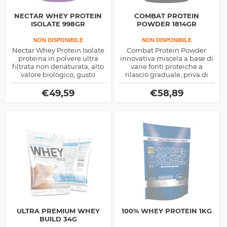
NECTAR WHEY PROTEIN
COMBAT PROTEIN
ISOLATE 998GR
POWDER 1814GR
NON DISPONIBILE
NON DISPONIBILE
Nectar Whey Protein Isolate
Combat Protein Powder
proteina in polvere ultra
innovativa miscela a base di
filtrata non denaturata, alto
varie fonti proteiche a
valore biologico, gusto
rilascio graduale, priva di
eccezionale e zero zuccheri,
Glutine e ricca in aminoacidi
ideale nel post allenamento
essenziali, prodotta dalla
€
49,59
€
58,89
o per colazione
Musclepharm
ULTRA PREMIUM WHEY
100% WHEY PROTEIN 1KG
BUILD 34G