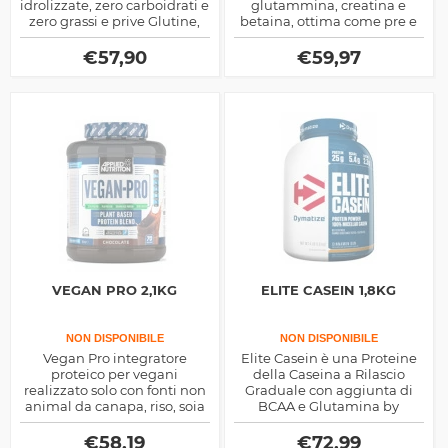
idrolizzate, zero carboidrati e
glutammina, creatina e
zero grassi e prive Glutine,
betaina, ottima come pre e
prodotte dall'azienda
post allenamento anabolico
americana Dymatize
e di sostegno al recupero
€
57,90
€
59,97
anche energetico resistivo
VEGAN PRO 2,1KG
ELITE CASEIN 1,8KG
NON DISPONIBILE
NON DISPONIBILE
Vegan Pro integratore
Elite Casein è una Proteine
proteico per vegani
della Caseina a Rilascio
realizzato solo con fonti non
Graduale con aggiunta di
animal da canapa, riso, soia
BCAA e Glutamina by
e pisello, profilo
Dymatize
amminoacidico completo
€
58,19
€
72,99