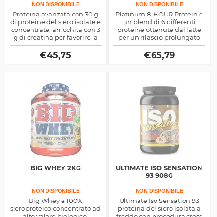
NON DISPONIBILE
NON DISPONIBILE
Proteina avanzata con 30 g
Platinum 8-HOUR Protein è
di proteine del siero isolate e
un blend di 6 differenti
concentrate, arricchita con 3
proteine ottenute dal latte
g di creatina per favorire la
per un rilascio prolungato
crescita muscolare, la forza e
prodotte dalla Muscletech,
il recupero. Con BCAA,
ottimo come sostitutivo
€
45,75
€
65,79
glutammina e basso
pasto.
contenuto di grassi e
zuccheri.
BIG WHEY 2KG
ULTIMATE ISO SENSATION
93 908G
NON DISPONIBILE
NON DISPONIBILE
Big Whey è 100%
Ultimate Iso Sensation 93
sieroproteico concentrato ad
proteina del siero isolata a
alto valore biologico,
freddo con procedura cross