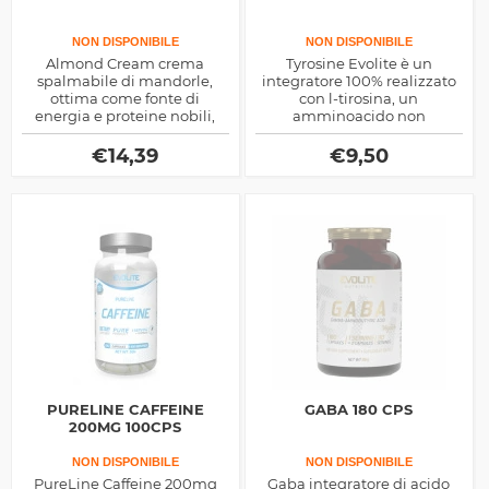
NON DISPONIBILE
NON DISPONIBILE
Almond Cream crema
Tyrosine Evolite è un
spalmabile di mandorle,
integratore 100% realizzato
ottima come fonte di
con l-tirosina, un
energia e proteine nobili,
amminoacido non
10% in fibra per coadiuvare il
essenziale che però detiene
dimagrimento e la
interessanti proprietà
€
14,39
€
9,50
digestione, ottima negli
dimagranti e prestazionali
spuntini
PURELINE CAFFEINE
GABA 180 CPS
200MG 100CPS
NON DISPONIBILE
NON DISPONIBILE
PureLine Caffeine 200mg
Gaba integratore di acido