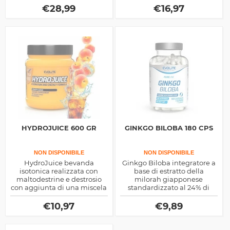
glucosamina e condroitina,
radicali liberi, si tratta di un
€
28,99
€
16,97
ottimo sia per uomini che
prodotto naturale
donne
HYDROJUICE 600 GR
GINKGO BILOBA 180 CPS
NON DISPONIBILE
NON DISPONIBILE
HydroJuice bevanda
Ginkgo Biloba integratore a
isotonica realizzata con
base di estratto della
maltodestrine e destrosio
milorah giapponese
con aggiunta di una miscela
standardizzato al 24% di
di vitamine e minerali,
glicosidi flavonoidi, ideale
ottima come energetico
come supporto per il
€
10,97
€
9,89
prestazionale
benessere della circolazione
sanguigna e come aiuto
cognitivo e antiossidante