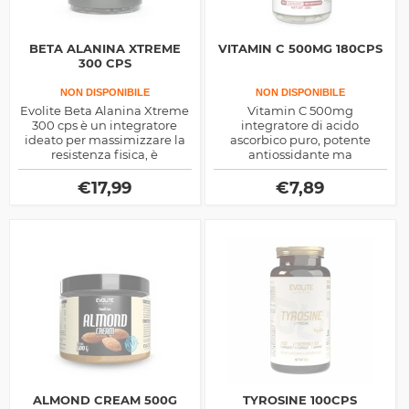
BETA ALANINA XTREME
VITAMIN C 500MG 180CPS
300 CPS
NON DISPONIBILE
NON DISPONIBILE
Evolite Beta Alanina Xtreme
Vitamin C 500mg
300 cps è un integratore
integratore di acido
ideato per massimizzare la
ascorbico puro, potente
resistenza fisica, è
antiossidante ma
particolarmente indicato sia
aimmunostimolante e di
per attività sportive di
aiuto per una serie di
€
17,99
€
7,89
resistenza sia in quelle di
questioni legate allo sport e
potenza
alla bellezza della pelle
ALMOND CREAM 500G
TYROSINE 100CPS