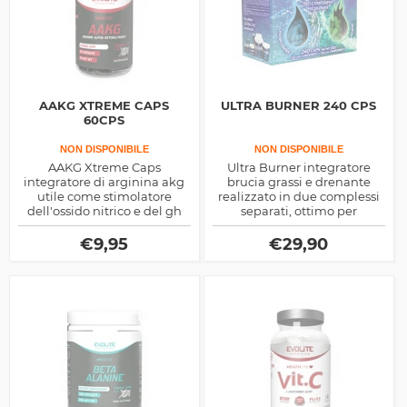
AAKG XTREME CAPS
ULTRA BURNER 240 CPS
60CPS
NON DISPONIBILE
NON DISPONIBILE
AAKG Xtreme Caps
Ultra Burner integratore
integratore di arginina akg
brucia grassi e drenante
utile come stimolatore
realizzato in due complessi
dell'ossido nitrico e del gh
separati, ottimo per
agisce bene anche come
migliorarsi dal punto di vista
immuno stimolante
del cutting muscolare
€
9,95
€
29,90
naturale