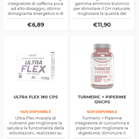
integratore di caffeina pura
gamma ammino-butirrico
ad alto dosaggio, ottimo
per stimolare il GH naturale,
dimagrante energetico e di
migliorare la qualità del
sostegno alla
sonno e facilitare il recupero
concentrazione mentale,
neurale del sistema nervoso
€
6,89
€
11,90
indicato per sportivi e non
ULTRA FLEX 180 CPS
TURMERIC + PIPERINE
120CPS
NON DISPONIBILE
NON DISPONIBILE
Ultra Flex miscela di
Turmeric + Piperine
nutrienti per migliorare la
integratore di curcumina e
salute e la funzionalità delle
piperina per migliorare la
articolazioni, realizzato su
digestione, diminuire il
base di collagene,
lavoro del fegato e ridurre i