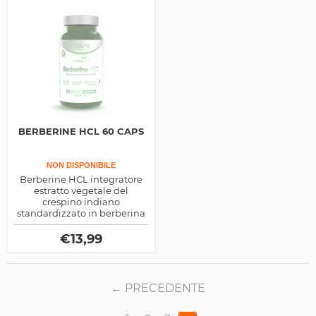
BERBERINE HCL 60 CAPS
NON DISPONIBILE
Berberine HCL integratore
estratto vegetale del
crespino indiano
standardizzato in berberina
al 97%, ideale come aiuto
benefico poer il corpo aiuta
€
13,99
la normale funzione
cardiocircolatoria e
ottimizza l'assorbimento
degli zuccheri
PRECEDENTE