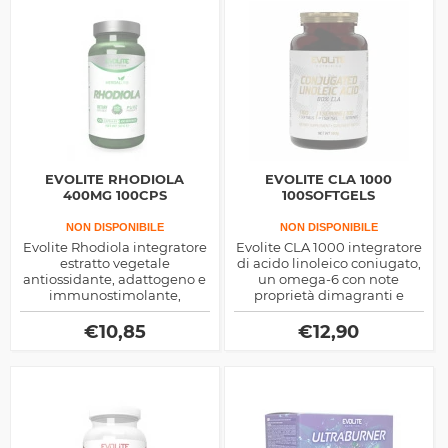
EVOLITE RHODIOLA
EVOLITE CLA 1000
400MG 100CPS
100SOFTGELS
NON DISPONIBILE
NON DISPONIBILE
Evolite Rhodiola integratore
Evolite CLA 1000 integratore
estratto vegetale
di acido linoleico coniugato,
antiossidante, adattogeno e
un omega-6 con note
immunostimolante,
proprietà dimagranti e
contiene diversi principi
salutistiche, migliora la
attivi tra cui tannini,
composizione corporea e
€
10,85
€
12,90
flavonoidi e catechine
stimola il sistema
immunitario