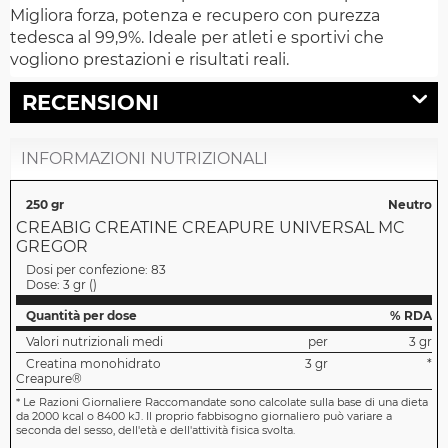
Migliora forza, potenza e recupero con purezza
tedesca al 99,9%. Ideale per atleti e sportivi che
vogliono prestazioni e risultati reali.
RECENSIONI
INFORMAZIONI NUTRIZIONALI
250 gr
Neutro
CREABIG CREATINE CREAPURE UNIVERSAL MC
GREGOR
Dosi per confezione:
83
Dose:
3 gr
(
)
Quantità per dose
% RDA
Valori nutrizionali medi
per
3 gr
Creatina monohidrato
3 gr
*
Creapure®
*
Le Razioni Giornaliere Raccomandate sono calcolate sulla base di una dieta
da 2000 kcal o 8400 kJ. Il proprio fabbisogno giornaliero può variare a
seconda del sesso, dell'età e dell'attività fisica svolta.