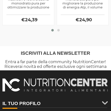
monoidrato pura per
migliorare la produzione
ottimizzare la produzione
di energia Atp, il volume
energetica ed il volume
muscolare e la velocità del
dei muscoli, ottima come
metabolismo, ottima...
ipertrofico
€
24,39
€
24,90
ISCRIVITI ALLA NEWSLETTER
Entra a far parte della community NutritionCenter!
Riceverai novità ed offerte esclusive ogni settimana
IL TUO PROFILO