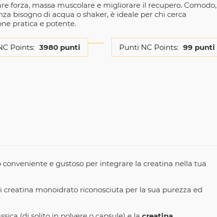
e forza, massa muscolare e migliorare il recupero. Comodo,
nza bisogno di acqua o shaker, è ideale per chi cerca
one pratica e potente.
NC Points:
3980 punti
Punti NC Points:
99 punti
conveniente e gustoso per integrare la creatina nella tua
i creatina monoidrato riconosciuta per la sua purezza ed
sica (di solito in polvere o capsule) e la
creatina