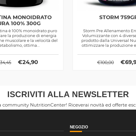
TINA MONOIDRATO
STORM 759G
URA 100% 300G
atina è 100% monoidrato puro
Storm Pre Allenamento En
rare la produzione di energia
Volumizzante con 4 divers
ume muscolare e la velocità del
prodotto dalla Universal Nu
tabolismo, ottima...
ottimizzare la produzione 
€
24,90
€
69,
€
34,45
€
100,00
ISCRIVITI ALLA NEWSLETTER
la community NutritionCenter! Riceverai novità ed offerte es
NEGOZIO