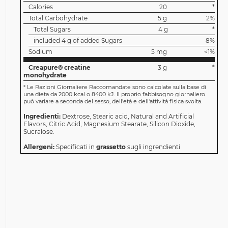
Calories
20
*
Total Carbohydrate
5 g
2%
Total Sugars
4 g
*
included 4 g of added Sugars
8%
Sodium
5 mg
<1%
Creapure® creatine
3 g
*
monohydrate
*
Le Razioni Giornaliere Raccomandate sono calcolate sulla base di
una dieta da 2000 kcal o 8400 kJ. Il proprio fabbisogno giornaliero
può variare a seconda del sesso, dell'età e dell'attività fisica svolta.
Ingredienti:
Dextrose, Stearic acid, Natural and Artificial
Flavors, Citric Acid, Magnesium Stearate, Silicon Dioxide,
Sucralose.
Allergeni:
Specificati in
grassetto
sugli ingrendienti