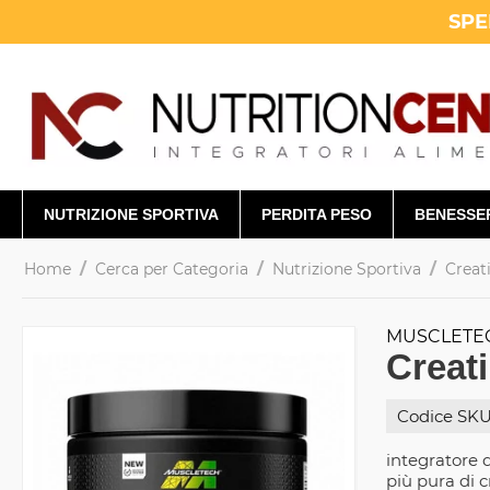
SPE
NUTRIZIONE SPORTIVA
PERDITA PESO
BENESSE
/
/
/
Home
Cerca per Categoria
Nutrizione Sportiva
Creat
MUSCLETE
Creat
Codice SKU
integratore 
più pura di 