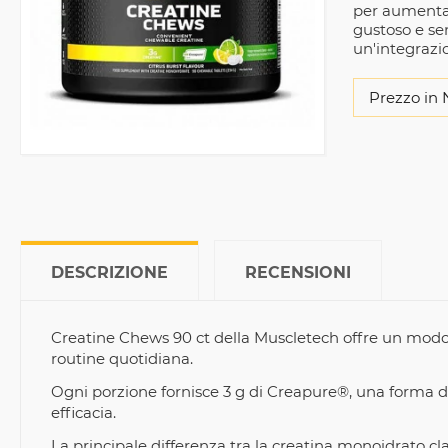
per aumentar
gustoso e se
un'integrazi
Prezzo in 
DESCRIZIONE
RECENSIONI
Creatine Chews 90 ct della Muscletech offre un modo 
routine quotidiana.
Ogni porzione fornisce 3 g di Creapure®, una forma d
efficacia.
La principale differenza tra la creatina monoidrato clas