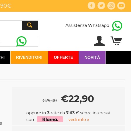
,90€
Assistenza Whatsapp
HI
RIVENDITORI
OFFERTE
NOVITÀ
€
22,90
€
29,00
oppure in
3
rate da
7.63
€ senza interessi
con
vedi info »
ma