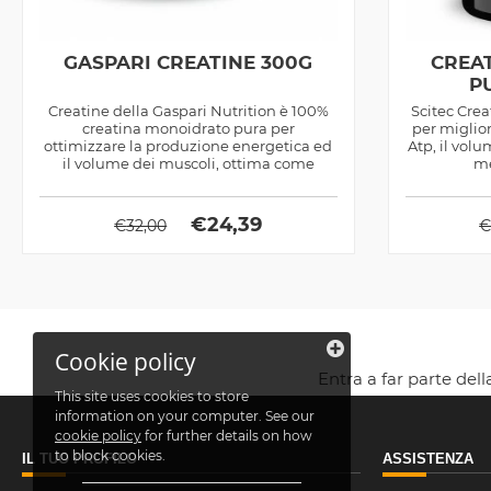
GASPARI CREATINE 300G
CREA
P
Creatine della Gaspari Nutrition è 100%
Scitec Cre
creatina monoidrato pura per
per miglio
ottimizzare la produzione energetica ed
Atp, il vol
il volume dei muscoli, ottima come
me
ipertrofico
€
24,39
€
32,00
Cookie policy
Entra a far parte del
This site uses cookies to store
information on your computer. See our
cookie policy
for further details on how
to block cookies.
IL TUO PROFILO
ASSISTENZA