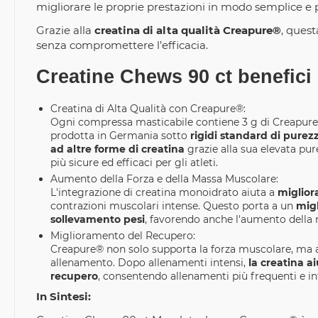
migliorare le proprie prestazioni in modo semplice e p
Grazie alla
creatina di alta qualità Creapure®
, ques
senza compromettere l’efficacia.
Creatine Chews 90 ct benefici 
Creatina di Alta Qualità con Creapure®:
Ogni compressa masticabile contiene 3 g di Creapure®
prodotta in Germania sotto
rigidi standard di purez
ad altre forme di creatina
grazie alla sua elevata pu
più sicure ed efficaci per gli atleti.
Aumento della Forza e della Massa Muscolare:
L'integrazione di creatina monoidrato aiuta a
miglior
contrazioni muscolari intense. Questo porta a un
migl
sollevamento pesi
, favorendo anche l'aumento dell
Miglioramento del Recupero:
Creapure® non solo supporta la forza muscolare, ma aiu
allenamento. Dopo allenamenti intensi,
la creatina a
recupero
, consentendo allenamenti più frequenti e in
In Sintesi: