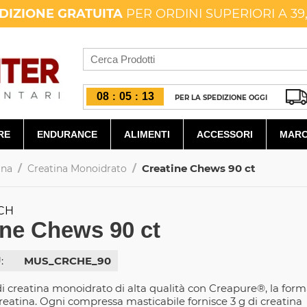
DIZIONE GRATUITA
PER ORDINI SUPERIORI A 39
08
05
11
:
:
PER LA SPEDIZIONE OGGI
RE
ENDURANCE
ALIMENTI
ACCESSORI
MARC
/
/
Creatine Chews 90 ct
ina
Creatina Monoidrato
CH
ine Chews 90 ct
:
MUS_CRCHE_90
di creatina monoidrato di alta qualità con Creapure®, la for
creatina. Ogni compressa masticabile fornisce 3 g di creatina