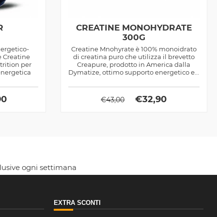
R
CREATINE MONOHYDRATE
300G
ergetico-
Creatine Mnohyrate è 100% monoidrato
e Creatine
di creatina puro che utilizza il brevetto
trition per
Creapure, prodotto in America dalla
energetica
Dymatize, ottimo supporto energetico e...
90
€
32,90
€
43,00
clusive ogni settimana
EXTRA SCONTI