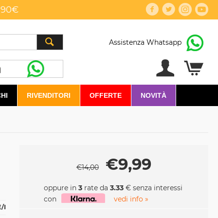
,90€
Assistenza Whatsapp
HI
RIVENDITORI
OFFERTE
NOVITÀ
€
9,99
€
14,00
oppure in
3
rate da
3.33
€ senza interessi
con
vedi info »
/I