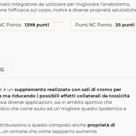
nato integratore da utilizzare per migliorare l'anabolismo,
e l'efficacia sul corpo, inoltre a diverse proprietà salutistich
NC Points:
1398 punti
Punti NC Points:
35 punti
AG
de è un
supplemento realizzato con sali di cromo per
a riducendo i possibili effetti collaterali da tossicità
va diverse applicazioni, sia in ambito sportivo che
abolico che come aiuto ad un migliore quadro lipidemico e
e attribuiscono a questo composto anche
proprietà di
o
, un ormone che come sappiamo aumenta