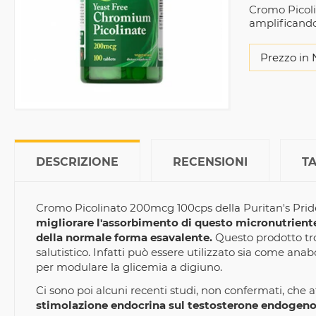
Cromo Picoli
amplificandon
Prezzo in 
DESCRIZIONE
RECENSIONI
T
Cromo Picolinato 200mcg 100cps della Puritan's Pri
migliorare l'assorbimento di questo micronutriente m
della normale forma esavalente.
Questo prodotto tro
salutistico. Infatti può essere utilizzato sia come an
per modulare la glicemia a digiuno.
Ci sono poi alcuni recenti studi, non confermati, ch
stimolazione endocrina sul testosterone endogen