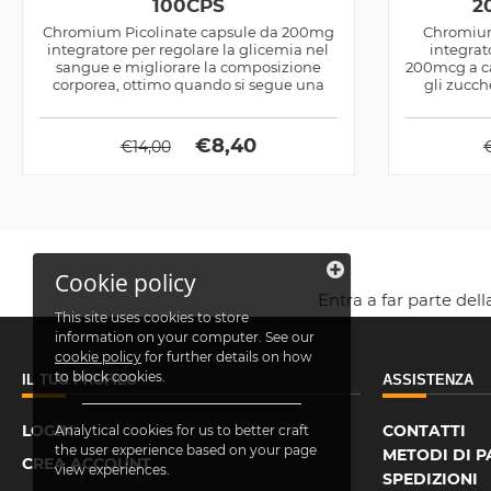
100CPS
2
Chromium Picolinate capsule da 200mg
Chromium
integratore per regolare la glicemia nel
integrat
sangue e migliorare la composizione
200mcg a ca
corporea, ottimo quando si segue una
gli zucch
dieta...
€
8,40
€
14,00
Cookie policy
Entra a far parte del
This site uses cookies to store
information on your computer. See our
cookie policy
for further details on how
to block cookies.
IL TUO PROFILO
ASSISTENZA
LOGIN
CONTATTI
Analytical cookies for us to better craft
the user experience based on your page
METODI DI 
CREA ACCOUNT
view experiences.
SPEDIZIONI