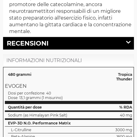
promotore delle catecolamine, ancora
neurotrasmettitori responsabili di un migliore
stato preparatorio all'esercizio fisico, infatti
aumentano la gittata cardiaca e la concentrazione
mentale.
RECENSIONI
INFORMAZIONI NUTRIZIONALI
480 grammi
Tropica
Thunder
EVOGEN
Dosi per confezione:
40
Dose:
13,1 grammi
(
1 misurino
)
Quantità per dose
% RDA
Sodium (as Himalayan Pink Salt)
40 mg
EVP-3D N.O. Performance Matrix
L-Citrulline
3000 mg
Beta-Alanine
1600 mg