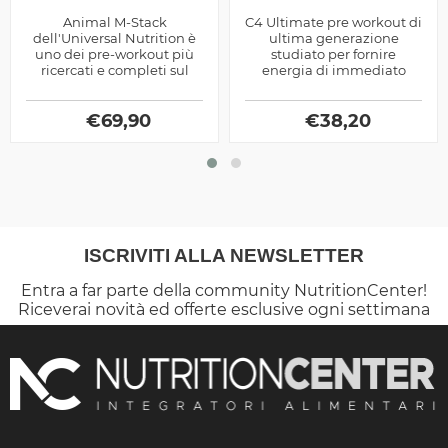
Animal M-Stack
C4 Ultimate pre workout di
dell'Universal Nutrition è
ultima generazione
uno dei pre-workout più
studiato per fornire
ricercati e completi sul
energia di immediato
Mercato, utile a migliorare
utilizzo, pompaggio
le performance
muscolare, resistenza e
energetiche in...
€
69,90
concentrazione mentale
€
38,20
ISCRIVITI ALLA NEWSLETTER
Entra a far parte della community NutritionCenter!
Riceverai novità ed offerte esclusive ogni settimana