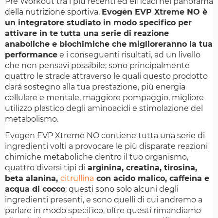
Pre Workout tra i più recenti ed efficaci nel panorama
della nutrizione sportiva,
Evogen EVP Xtreme NO è
un integratore studiato in modo specifico per
attivare in te tutta una serie di reazione
anaboliche e biochimiche che miglioreranno la tua
performance
e i conseguenti risultati, ad un livello
che non pensavi possibile; sono principalmente
quattro le strade attraverso le quali questo prodotto
darà sostegno alla tua prestazione, più energia
cellulare e mentale, maggiore pompaggio, migliore
utilizzo plastico degli aminoacidi e stimolazione del
metabolismo.
Evogen EVP Xtreme NO contiene tutta una serie di
ingredienti volti a provocare le più disparate reazioni
chimiche metaboliche dentro il tuo organismo,
quattro diversi tipi di
arginina, creatina, tirosina,
beta alanina,
citrullina
con acido malico, caffeina e
acqua di cocco
; questi sono solo alcuni degli
ingredienti presenti, e sono quelli di cui andremo a
parlare in modo specifico, oltre questi rimandiamo