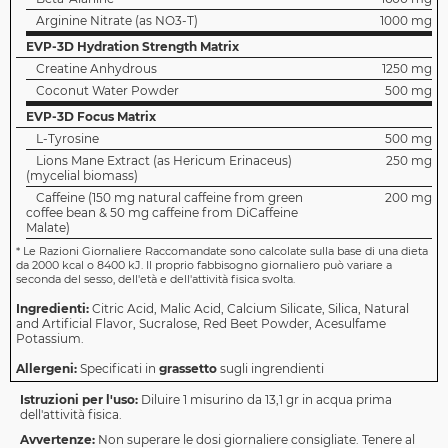
Arginine Nitrate (as NO3-T)
1000 mg
EVP-3D Hydration Strength Matrix
Creatine Anhydrous
1250 mg
Coconut Water Powder
500 mg
EVP-3D Focus Matrix
L-Tyrosine
500 mg
Lions Mane Extract (as Hericum Erinaceus)
250 mg
(mycelial biomass)
Caffeine (150 mg natural caffeine from green
200 mg
coffee bean & 50 mg caffeine from DiCaffeine
Malate)
*
Le Razioni Giornaliere Raccomandate sono calcolate sulla base di una dieta
da 2000 kcal o 8400 kJ. Il proprio fabbisogno giornaliero può variare a
seconda del sesso, dell'età e dell'attività fisica svolta.
Ingredienti:
Citric Acid, Malic Acid, Calcium Silicate, Silica, Natural
and Artificial Flavor, Sucralose, Red Beet Powder, Acesulfame
Potassium.
Allergeni:
Specificati in
grassetto
sugli ingrendienti
Istruzioni per l'uso:
Diluire 1 misurino da 13,1 gr in acqua prima
dell'attività fisica.
Avvertenze:
Non superare le dosi giornaliere consigliate. Tenere al