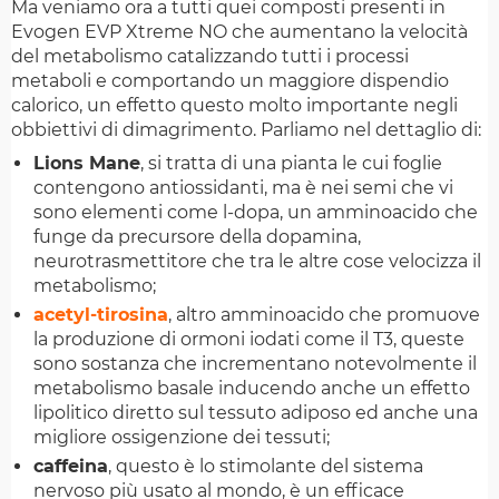
Ma veniamo ora a tutti quei composti presenti in
Evogen EVP Xtreme NO che aumentano la velocità
del metabolismo catalizzando tutti i processi
metaboli e comportando un maggiore dispendio
calorico, un effetto questo molto importante negli
obbiettivi di dimagrimento. Parliamo nel dettaglio di:
Lions Mane
, si tratta di una pianta le cui foglie
contengono antiossidanti, ma è nei semi che vi
sono elementi come l-dopa, un amminoacido che
funge da precursore della dopamina,
neurotrasmettitore che tra le altre cose velocizza il
metabolismo;
acetyl-tirosina
, altro amminoacido che promuove
la produzione di ormoni iodati come il T3, queste
sono sostanza che incrementano notevolmente il
metabolismo basale inducendo anche un effetto
lipolitico diretto sul tessuto adiposo ed anche una
migliore ossigenzione dei tessuti;
caffeina
, questo è lo stimolante del sistema
nervoso più usato al mondo, è un efficace