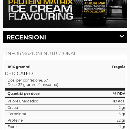
RECENSIONI
INFORMAZIONI NUTRIZIONALI
1816 grammi
Fragola
DEDICATED
Dosi per confezione:
57
Dose:
32 grammi
(
1 misurino
)
Quantità per dose
% RDA
Valore Energetico
119 Kcal
Grassi
2 gr
Carboidrati
3 gr
Proteine
22 gr
Fibre
1 gr