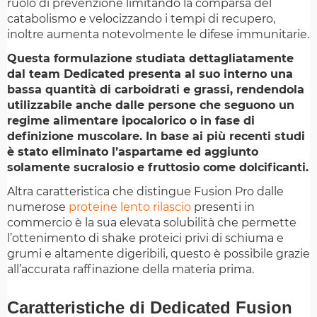
ruolo di prevenzione limitando la comparsa del
catabolismo e velocizzando i tempi di recupero,
inoltre aumenta notevolmente le difese immunitarie.
Questa formulazione studiata dettagliatamente
dal team Dedicated presenta al suo interno una
bassa quantità di carboidrati e grassi, rendendola
utilizzabile anche dalle persone che seguono un
regime alimentare ipocalorico o in fase di
definizione muscolare. In base ai più recenti studi
è stato eliminato l’aspartame ed aggiunto
solamente sucralosio e fruttosio come dolcificanti.
Altra caratteristica che distingue Fusion Pro dalle
numerose
proteine lento rilascio
presenti in
commercio è la sua elevata solubilità che permette
l’ottenimento di shake proteici privi di schiuma e
grumi e altamente digeribili, questo è possibile grazie
all’accurata raffinazione della materia prima.
Caratteristiche di Dedicated Fusion