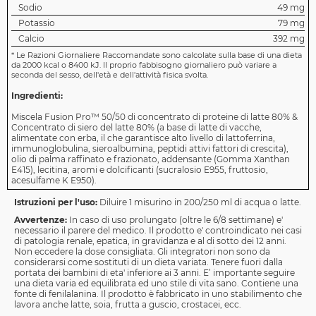
Sodio
49 mg
Potassio
79 mg
Calcio
392 mg
*
Le Razioni Giornaliere Raccomandate sono calcolate sulla base di una dieta
da 2000 kcal o 8400 kJ. Il proprio fabbisogno giornaliero può variare a
seconda del sesso, dell'età e dell'attività fisica svolta.
Ingredienti:
Miscela Fusion Pro™ 50/50 di concentrato di proteine di latte 80% &
Concentrato di siero del latte 80% (a base di latte di vacche,
alimentate con erba, il che garantisce alto livello di lattoferrina,
immunoglobulina, sieroalbumina, peptidi attivi fattori di crescita),
olio di palma raffinato e frazionato, addensante (Gomma Xanthan
E415), lecitina, aromi e dolcificanti (sucralosio E955, fruttosio,
acesulfame K E950).
Istruzioni per l'uso:
Diluire 1 misurino in 200/250 ml di acqua o latte.
Avvertenze:
In caso di uso prolungato (oltre le 6/8 settimane) e'
necessario il parere del medico. Il prodotto e' controindicato nei casi
di patologia renale, epatica, in gravidanza e al di sotto dei 12 anni.
Non eccedere la dose consigliata. Gli integratori non sono da
considerarsi come sostituti di un dieta variata. Tenere fuori dalla
portata dei bambini di eta' inferiore ai 3 anni. E’ importante seguire
una dieta varia ed equilibrata ed uno stile di vita sano. Contiene una
fonte di fenilalanina. Il prodotto è fabbricato in uno stabilimento che
lavora anche latte, soia, frutta a guscio, crostacei, ecc.