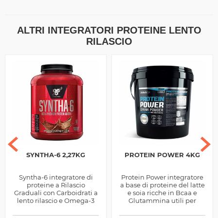
ALTRI INTEGRATORI PROTEINE LENTO
RILASCIO
SYNTHA-6 2,27KG
PROTEIN POWER 4KG
Syntha-6 integratore di
Protein Power integratore
proteine a Rilascio
a base di proteine del latte
Graduali con Carboidrati a
e soia ricche in Bcaa e
lento rilascio e Omega-3
Glutammina utili per
prodotte dalla BSN, ideali
favorire la crescita
come sostitutivo pasto.
muscolare, by Biotech Usa