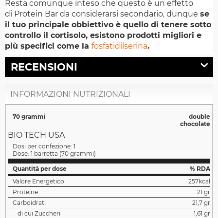
Resta comunque inteso che questo è un effetto
di Protein Bar da considerarsi secondario, dunque
se
il tuo principale obbiettivo è quello di tenere sotto
controllo il cortisolo, esistono prodotti migliori e
più specifici come la
fosfatidilserina
.
RECENSIONI
INFORMAZIONI NUTRIZIONALI
70 grammi
double
chocolate
BIO TECH USA
Dosi per confezione:
1
Dose:
1 barretta
(
70 grammi
)
Quantità per dose
% RDA
Valore Energetico
257kcal
Proteine
21 gr
Carboidrati
21,7 gr
di cui Zuccheri
1,61 gr