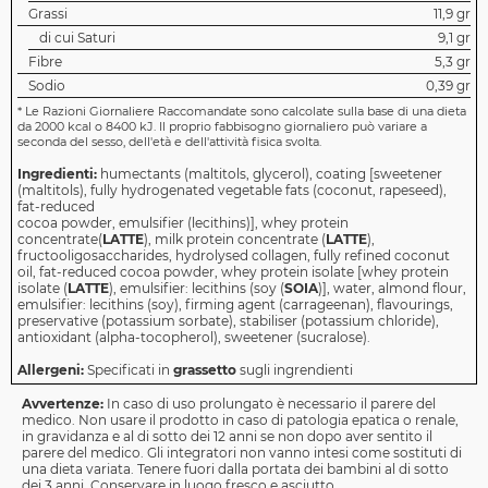
Grassi
11,9 gr
di cui Saturi
9,1 gr
Fibre
5,3 gr
Sodio
0,39 gr
*
Le Razioni Giornaliere Raccomandate sono calcolate sulla base di una dieta
da 2000 kcal o 8400 kJ. Il proprio fabbisogno giornaliero può variare a
seconda del sesso, dell'età e dell'attività fisica svolta.
Ingredienti:
humectants (maltitols, glycerol), coating [sweetener
(maltitols), fully hydrogenated vegetable fats (coconut, rapeseed),
fat-reduced
cocoa powder, emulsifier (lecithins)], whey protein
concentrate(
LATTE
), milk protein concentrate (
LATTE
),
fructooligosaccharides, hydrolysed collagen, fully refined coconut
oil, fat-reduced cocoa powder, whey protein isolate [whey protein
isolate (
LATTE
), emulsifier: lecithins (soy (
SOIA
)], water, almond flour,
emulsifier: lecithins (soy), firming agent (carrageenan), flavourings,
preservative (potassium sorbate), stabiliser (potassium chloride),
antioxidant (alpha-tocopherol), sweetener (sucralose).
Allergeni:
Specificati in
grassetto
sugli ingrendienti
Avvertenze:
In caso di uso prolungato è necessario il parere del
medico. Non usare il prodotto in caso di patologia epatica o renale,
in gravidanza e al di sotto dei 12 anni se non dopo aver sentito il
parere del medico. Gli integratori non vanno intesi come sostituti di
una dieta variata. Tenere fuori dalla portata dei bambini al di sotto
dei 3 anni. Conservare in luogo fresco e asciutto.