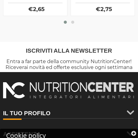
della dieta ipocalorica per
Salted Caramel
dimagrire
€
2,65
€
2,75
ISCRIVITI ALLA NEWSLETTER
Entra a far parte della community NutritionCenter!
Riceverai novità ed offerte esclusive ogni settimana
IL TUO PROFILO
ASSISTENZA
Cookie policy