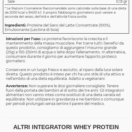
Sale
0,13 gr
*
Le Razioni Giornaliere Raccomandate sono calcolate sulla base di una dieta
da 2000 kcal o 8400 kJ. Il proprio fabbisogno giornaliero può variare a
seconda del sesso, dell'età e dell'attività fisica svolta.
Ingredienti:
Proteine del Siero del Latte Concentrate (100%),
Emulsionante (Lecitina di Soia)
Istruzioni per l'uso:
Le proteine favoriscono la crescita e il
mantenimento della massa muscolare. Per trarre tutti i benefici da
questo prodotto, consigliamo di aggiungere 1 misurino grande
(25g) a 150-250ml di acqua o latte dopo l'allenamento. In alternativa,
consumare durante il giorno per aumentare l'apporto proteico
giornaliero.
Conservare in un luogo fresco e asciutto, al riparo dalla luce solare
diretta. Questo prodotto è inteso per chi ha uno stile di vita attivo e
nell'ambito di una dieta equilibrata. Adatto a vegetariani.
Avvertenze:
Non superare le dosi giornaliere consigliate. Tenere
fuori dalla portata dei bambini al di sotto dei tre anni. Gli integratori
alimentari non vanno intesi come sostituti di una dieta variata ed
equilibrata. Non utilizzare in gravidanza e nei bambini o comunque
per periodi prolungati senza sentire il parere del medico.
ALTRI INTEGRATORI WHEY PROTEIN