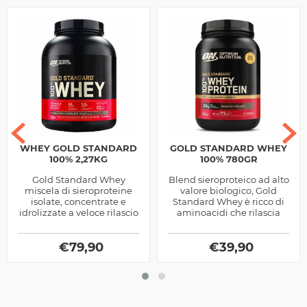
WHEY GOLD STANDARD
GOLD STANDARD WHEY
100% 2,27KG
100% 780GR
Gold Standard Whey
Blend sieroproteico ad alto
miscela di sieroproteine
valore biologico, Gold
isolate, concentrate e
Standard Whey è ricco di
idrolizzate a veloce rilascio
aminoacidi che rilascia
degli aminoacidi, ideale
velocemente.
nel post allenamento,
prodotta...
€
79,90
€
39,90