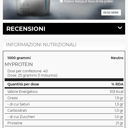
RECENSIONI
INFORMAZIONI NUTRIZIONALI
1000 grammi
Neutro
MYPROTEIN
Dosi per confezione:
40
Dose:
25 grammi
(
1 misurino
)
Quantità per dose
% RDA
Valore Energetico
103 Kcal
Grassi
1,9 gr
- di cui Saturi
1,3 gr
Carboidrati
1,0 gr
- di cui Zuccheri
1,0 gr
Proteine
21 gr