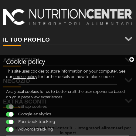
IL TUO PROFILO
ASSISTENZA
Cookie policy
This site uses cookies to store information on your computer. See
our
cookie policy
for further details on how to block cookies.
NEGOZIO
Analytical cookies for us to better craft the user experience based
on your page view experiences.
EXTRA SCONTI
eShop cookies
Google analytics
Facebook tracking
© 2007 - 2026 NutritionCenter.it. - Integratori alimentari per
Adwords tracking
lo sport