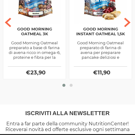
GOOD MORNING
GOOD MORNING
OATMEAL 3K
INSTANT OATMEAL 1,5K
Good Morning Oatmeal
Good Morning Oatmeal
preparato a base di farina
preparato di farina di
di avena ricco in omega-6,
avena per preparare
proteine e fibra per la
pancake deliziosi e
preparazione di pancake
qualitativi ricchi in fibra e
prodotto dalla Universal
acidi grassi prodotto dalla
McGregor
€
23,90
Universal...
€
11,90
ISCRIVITI ALLA NEWSLETTER
Entra a far parte della community NutritionCenter!
Riceverai novità ed offerte esclusive ogni settimana