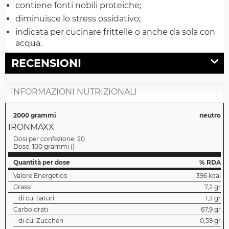
contiene fonti nobili proteiche;
diminuisce lo stress ossidativo;
indicata per cucinare frittelle o anche da sola con
acqua.
RECENSIONI
INFORMAZIONI NUTRIZIONALI
2000 grammi
neutro
IRONMAXX
Dosi per confezione:
20
Dose:
100 grammi
(
)
Quantità per dose
% RDA
Valore Energetico
396 kcal
Grassi
7,2 gr
di cui Saturi
1,3 gr
Carboidrati
67,9 gr
di cui Zuccheri
0,59 gr