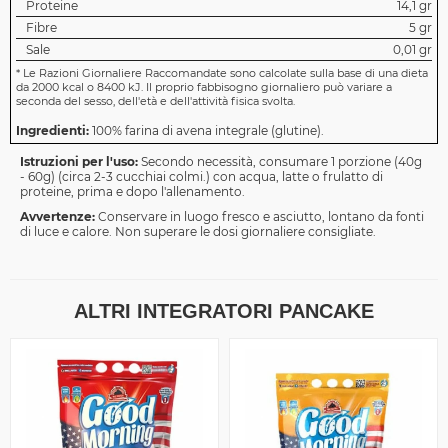
Proteine
14,1 gr
Fibre
5 gr
Sale
0,01 gr
*
Le Razioni Giornaliere Raccomandate sono calcolate sulla base di una dieta
da 2000 kcal o 8400 kJ. Il proprio fabbisogno giornaliero può variare a
seconda del sesso, dell'età e dell'attività fisica svolta.
Ingredienti:
100% farina di avena integrale (glutine).
Istruzioni per l'uso:
Secondo necessità, consumare 1 porzione (40g
- 60g) (circa 2-3 cucchiai colmi.) con acqua, latte o frulatto di
proteine, prima e dopo l'allenamento.
Avvertenze:
Conservare in luogo fresco e asciutto, lontano da fonti
di luce e calore. Non superare le dosi giornaliere consigliate.
ALTRI INTEGRATORI PANCAKE