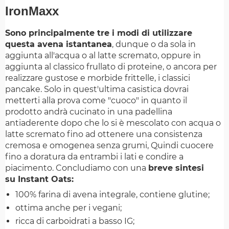
IronMaxx
Sono principalmente tre i modi di utilizzare
questa avena istantanea
, dunque o da sola in
aggiunta all'acqua o al latte scremato, oppure in
aggiunta al classico frullato di proteine, o ancora per
realizzare gustose e morbide frittelle, i classici
pancake. Solo in quest'ultima casistica dovrai
metterti alla prova come "cuoco" in quanto il
prodotto andrà cucinato in una padellina
antiaderente dopo che lo si è mescolato con acqua o
latte scremato fino ad ottenere una consistenza
cremosa e omogenea senza grumi, Quindi cuocere
fino a doratura da entrambi i lati e condire a
piacimento. Concludiamo con una
breve sintesi
su Instant Oats:
100% farina di avena integrale, contiene glutine;
ottima anche per i vegani;
ricca di carboidrati a basso IG;