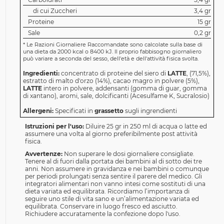
di cui Zuccheri
3,4 gr
Proteine
15 gr
Sale
0,2 gr
*
Le Razioni Giornaliere Raccomandate sono calcolate sulla base di
una dieta da 2000 kcal o 8400 kJ. Il proprio fabbisogno giornaliero
può variare a seconda del sesso, dell'età e dell'attività fisica svolta.
Ingredienti:
concentrato di proteine ​​del siero di
LATTE
, (71,5%),
estratto di malto d'orzo (14%), cacao magro in polvere (5%),
LATTE
intero in polvere, addensanti (gomma di guar, gomma
di xantano), aromi, sale, dolcificanti (Acesulfame K, Sucralosio)
Allergeni:
Specificati in
grassetto
sugli ingrendienti
Istruzioni per l'uso:
Diluire 25 gr in 250 ml di acqua o latte ed
assumere una volta al giorno preferibilmente post attività
fisica.
Avvertenze:
Non superare le dosi giornaliere consigliate.
Tenere al di fuori dalla portata dei bambini al di sotto dei tre
anni. Non assumere in gravidanza e nei bambini o comunque
per periodi prolungati senza sentire il parere del medico. Gli
integratori alimentari non vanno intesi come sostituti di una
dieta variata ed equilibrata. Ricordiamo l’importanza di
seguire uno stile di vita sano e un’alimentazione variata ed
equilibrata. Conservare in luogo fresco ed asciutto.
Richiudere accuratamente la confezione dopo l'uso.