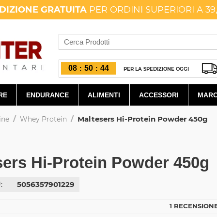
DIZIONE GRATUITA
PER ORDINI SUPERIORI A 39
08
50
43
:
:
PER LA SPEDIZIONE OGGI
RE
ENDURANCE
ALIMENTI
ACCESSORI
MARC
/
/
Maltesers Hi-Protein Powder 450g
ine
Whey Protein
sers Hi-Protein Powder 450g
:
5056357901229
1 RECENSIONE