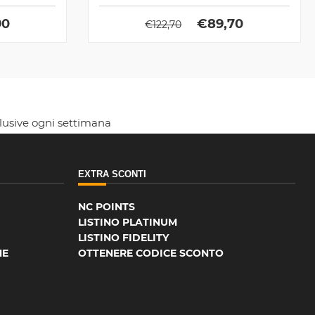
90
€
89,70
€
122,70
clusive ogni settimana
EXTRA SCONTI
NC POINTS
LISTINO PLATINUM
LISTINO FIDELITY
NE
OTTENERE CODICE SCONTO