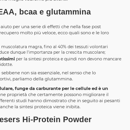
 EAA, bcaa e glutammina
iuto per una serie di effetti che nella fase post
cupero molto più veloce, ecco quali sono e le loro
ella muscolatura magra, fino al 40% dei tessuti volontari
educe dunque l'importanza per la crescita muscolare;
ntissimi
per la sintesi proteica e quindi non devono mancare
idotte.
sebbene non sia essenziale, nel senso che lo
ortivi, parliamo della glutammina.
lare, funge da carburante per le cellule ed è un
iene proprietà che certamente possono migliorare il
fferenti studi hanno dimostrato che in seguito ai pesanti
 anche la sintesi proteica viene inibita.
tesers Hi-Protein Powder