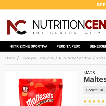
SPE
NUTRIZIONE SPORTIVA
PERDITA PESO
BENESSE
/
/
/
Home
Cerca per Categoria
Nutrizione Sportiva
Prote
MARS
Malte
Codice SKU