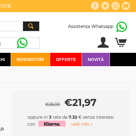
,90€
Assistenza Whatsapp
HI
RIVENDITORI
OFFERTE
NOVITÀ
€
21,97
€
28,00
oppure in
3
rate da
7.32
€ senza interessi
con
vedi info »
/I