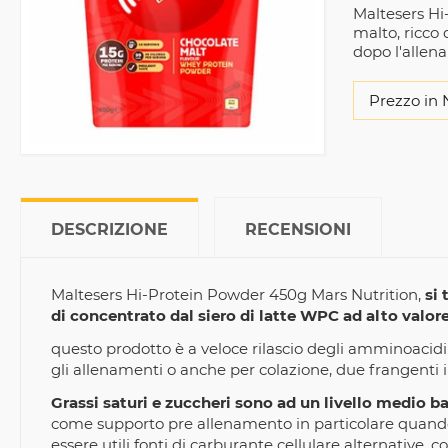
Maltesers Hi
malto, ricco 
dopo l'allen
Prezzo in 
DESCRIZIONE
RECENSIONI
Maltesers Hi-Protein Powder 450g Mars Nutrition,
si 
di concentrato dal siero di latte WPC ad alto valor
questo prodotto è a veloce rilascio degli amminoacidi
gli allenamenti o anche per colazione, due frangenti in
Grassi saturi e zuccheri sono ad un livello medio b
come supporto pre allenamento in particolare quando
essere utili fonti di carburante cellulare alternative