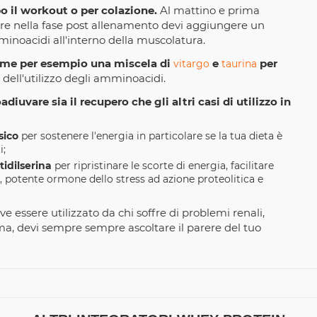
o il workout o per colazione.
Al mattino e prima
re nella fase post allenamento devi aggiungere un
mminoacidi all'interno della muscolatura.
come per esempio una miscela di
e
per
vitargo
taurina
 dell'utilizzo degli amminoacidi.
adiuvare sia il recupero che gli altri casi di utilizzo in
sico
per sostenere l'energia in particolare se la tua dieta è
i;
tidilserina
per ripristinare le scorte di energia, facilitare
o, potente ormone dello stress ad azione proteolitica e
 essere utilizzato da chi soffre di problemi renali,
lema, devi sempre sempre ascoltare il parere del tuo