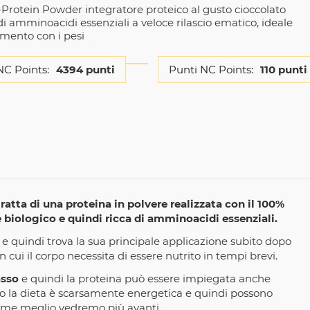
-Protein Powder integratore proteico al gusto cioccolato
di amminoacidi essenziali a veloce rilascio ematico, ideale
amento con i pesi
NC Points:
4394 punti
Punti NC Points:
110 punti
tratta di una proteina in polvere realizzata con il 100%
e biologico e quindi ricca di amminoacidi essenziali.
 e quindi trova la sua principale applicazione subito dopo
 cui il corpo necessita di essere nutrito in tempi brevi.
asso
e quindi la proteina può essere impiegata anche
 la dieta è scarsamente energetica e quindi possono
, come meglio vedremo più avanti.