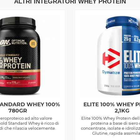
ALTRI INTEGRATORI WHEY PROTEIN
TANDARD WHEY 100%
ELITE 100% WHEY 
780GR
2,1KG
eroproteico ad alto valore
Elite 100% Whey Protein del
Gold Standard Whey è ricco di
proteina a base di siero 
i che rilascia velocemente.
concentrate, isolate e idroliz
Glutine, rapida assimil