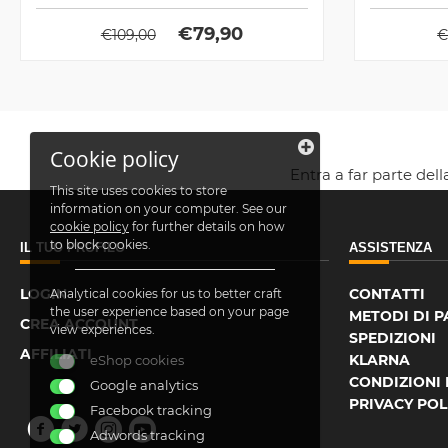
€
79,90
€
109,00
Cookie policy
Entra a far parte del
This site uses cookies to store
information on your computer. See our
cookie policy
for further details on how
to block cookies.
IL TUO PROFILO
ASSISTENZA
LOGIN
CONTATTI
Analytical cookies for us to better craft
the user experience based on your page
METODI DI 
CREA ACCOUNT
view experiences.
SPEDIZIONI
AFFILIATI
KLARNA
eShop cookies
CONDIZIONI 
Google analytics
PRIVACY POL
Facebook tracking
Adwords tracking