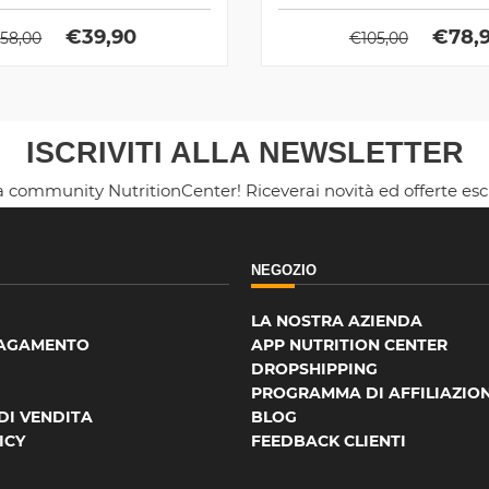
€
39,90
€
78,
€
58,00
€
105,00
ISCRIVITI ALLA NEWSLETTER
la community NutritionCenter! Riceverai novità ed offerte es
NEGOZIO
LA NOSTRA AZIENDA
PAGAMENTO
APP NUTRITION CENTER
DROPSHIPPING
PROGRAMMA DI AFFILIAZIO
DI VENDITA
BLOG
ICY
FEEDBACK CLIENTI