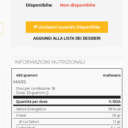
Disponibile:
Non disponibile
Avvisami quando Disponibile
AGGIUNGI ALLA LISTA DEI DESIDERI
INFORMAZIONI NUTRIZIONALI
450 grammi
maltesers
MARS
Dosi per confezione:
18
Dose:
25 grammi
(
)
Quantità per dose
% RDA
Valore Energetico
99 Kcal
Grassi
1,8 gr
di cui Saturi
1,1 gr
Carboidrati
5,4 gr