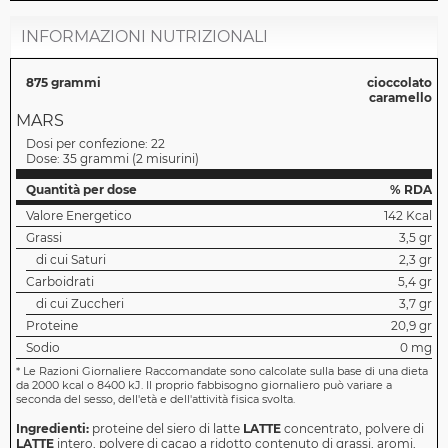
INFORMAZIONI NUTRIZIONALI
875 grammi
cioccolato
caramello
MARS
Dosi per confezione:
22
Dose:
35 grammi
(
2 misurini
)
Quantità per dose
% RDA
Valore Energetico
142 Kcal
Grassi
3,5 gr
di cui Saturi
2,3 gr
Carboidrati
5,4 gr
di cui Zuccheri
3,7 gr
Proteine
20,9 gr
Sodio
0 mg
*
Le Razioni Giornaliere Raccomandate sono calcolate sulla base di una dieta
da 2000 kcal o 8400 kJ. Il proprio fabbisogno giornaliero può variare a
seconda del sesso, dell'età e dell'attività fisica svolta.
Ingredienti:
proteine del siero di latte
LATTE
concentrato, polvere di
LATTE
intero‌, polvere di cacao a ridotto contenuto di grassi‌, aromi‌,