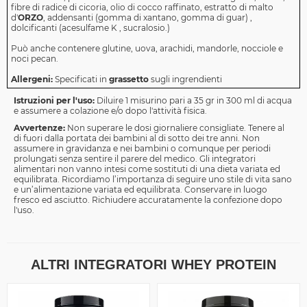
fibre di radice di cicoria‌, olio di cocco raffinato‌, estratto di malto
d'
ORZO
, addensanti (gomma di xantano‌, gomma di guar) ‌,
dolcificanti (acesulfame K , sucralosio.)
Può anche contenere glutine, uova, arachidi, mandorle, nocciole e
noci pecan.
Allergeni:
Specificati in
grassetto
sugli ingrendienti
Istruzioni per l'uso:
Diluire 1 misurino pari a 35 gr in 300 ml di acqua
e assumere a colazione e/o dopo l'attività fisica.
Avvertenze:
Non superare le dosi giornaliere consigliate. Tenere al
di fuori dalla portata dei bambini al di sotto dei tre anni. Non
assumere in gravidanza e nei bambini o comunque per periodi
prolungati senza sentire il parere del medico. Gli integratori
alimentari non vanno intesi come sostituti di una dieta variata ed
equilibrata. Ricordiamo l’importanza di seguire uno stile di vita sano
e un’alimentazione variata ed equilibrata. Conservare in luogo
fresco ed asciutto. Richiudere accuratamente la confezione dopo
l'uso.
ALTRI INTEGRATORI WHEY PROTEIN