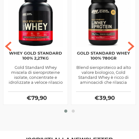
WHEY GOLD STANDARD
GOLD STANDARD WHEY
100% 2,27KG
100% 780GR
Gold Standard Whey
Blend sieroproteico ad alto
miscela di sieroproteine
valore biologico, Gold
isolate, concentrate e
Standard Whey è ricco di
idrolizzate a veloce rilascio
aminoacidi che rilascia
degli aminoacidi, ideale
velocemente.
nel post allenamento,
prodotta...
€
79,90
€
39,90