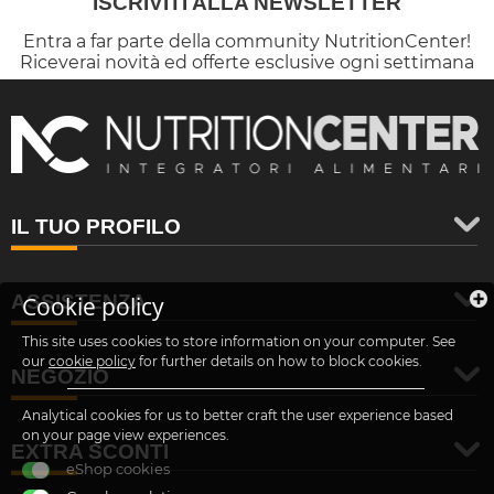
ISCRIVITI ALLA NEWSLETTER
Entra a far parte della community NutritionCenter!
Riceverai novità ed offerte esclusive ogni settimana
IL TUO PROFILO
ASSISTENZA
Cookie policy
This site uses cookies to store information on your computer. See
our
cookie policy
for further details on how to block cookies.
NEGOZIO
Analytical cookies for us to better craft the user experience based
on your page view experiences.
EXTRA SCONTI
eShop cookies