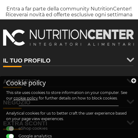
Entra a far parte della community NutritionCenter!
Riceverai novità ed offerte esclusive ogni settimana
IL TUO PROFILO
ASSISTENZA
Cookie policy
This site uses cookies to store information on your computer. See
our
cookie policy
for further details on how to block cookies.
NEGOZIO
Analytical cookies for us to better craft the user experience based
on your page view experiences.
EXTRA SCONTI
eShop cookies
Google analytics