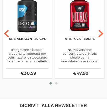
KRE ALKALYN 120 CPS
NITRIX 2.0 180CPS
Integratore a base di
Nuova versione
creatina tamponata per
concentrata del Nitrix
ottimizzare lo stoccaggio
ideale per la
nei muscoli, miglior effetto
vasodilatazione, ricca in
ergogenico a parità di
Creatina, Citrullina ed
dosaggio.
estratti vegetali, prodotto
€
30,59
dalla BSN
€
47,90
ISCRIVITI ALLA NEWSLETTER