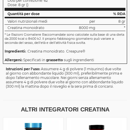
Dosi per confezione:
62
Dose:
8 gr
(
)
Quantità per dose
% RDA
Valori nutrizionali medi
per
8 gr
Creatina monoidrato
8000 mg
*
*
Le Razioni Giornaliere Raccomandate sono calcolate sulla base di una dieta
da 2000 kcal o 8400 kJ. Il proprio fabbisogno giornaliero può variare a
seconda del sesso, dell'età e dell'attività fisica svolta.
Ingredienti:
:Creatina monoidrato. Creapure®
Allergeni:
Specificati in
grassetto
sugli ingrendienti
Istruzioni per l'uso:
Assumere 4 g di polvere (1 misurino) due volte
al giorno con abbondante liquido (300 ml), preferibilmente prima e
dopo l'allenamento muscolare. Nei giorni senza allenamento
assumere 4 g di polvere due volte al giorno con abbondante liquido
(300 ml) la mattina dopo il risveglio e la sera prima di coricarsi.
ALTRI INTEGRATORI CREATINA