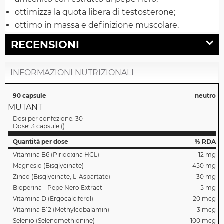
ottimizza la quota libera di testosterone;
ottimo in massa e definizione muscolare.
RECENSIONI
INFORMAZIONI NUTRIZIONALI
90 capsule
neutro
MUTANT
Dosi per confezione:
30
Dose:
3 capsule
(
)
Quantità per dose
% RDA
Vitamina B6 (Piridoxina HCL)
12 mg
Magnesio (Bisglycinate)
450 mg
Zinco (Bisglycinate, L-Aspartate)
30 mg
Bioperina - Pepe Nero Extract
5 mg
Vitamina D (Ergocalciferol)
20 mcg
Vitamina B12 (Methylcobalamin)
3 mcg
Selenio (Selenomethionine)
100 mcg