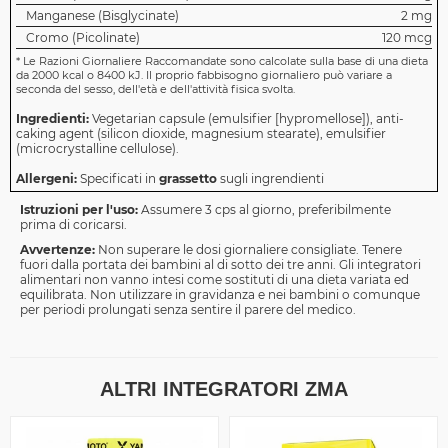
Manganese (Bisglycinate)
2 mg
Cromo (Picolinate)
120 mcg
*
Le Razioni Giornaliere Raccomandate sono calcolate sulla base di una dieta
da 2000 kcal o 8400 kJ. Il proprio fabbisogno giornaliero può variare a
seconda del sesso, dell'età e dell'attività fisica svolta.
Ingredienti:
Vegetarian capsule (emulsifier [hypromellose]), anti-
caking agent (silicon dioxide, magnesium stearate), emulsifier
(microcrystalline cellulose).
Allergeni:
Specificati in
grassetto
sugli ingrendienti
Istruzioni per l'uso:
Assumere 3 cps al giorno, preferibilmente
prima di coricarsi.
Avvertenze:
Non superare le dosi giornaliere consigliate. Tenere
fuori dalla portata dei bambini al di sotto dei tre anni. Gli integratori
alimentari non vanno intesi come sostituti di una dieta variata ed
equilibrata. Non utilizzare in gravidanza e nei bambini o comunque
per periodi prolungati senza sentire il parere del medico.
ALTRI INTEGRATORI ZMA