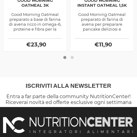
GOOD MORNING
GOOD MORNING
OATMEAL 3K
INSTANT OATMEAL 1,5K
Good Morning Oatmeal
Good Morning Oatmeal
preparato a base di farina
preparato di farina di
di avena ricco in omega-6,
avena per preparare
proteine e fibra per la
pancake deliziosi e
preparazione di pancake
qualitativi ricchi in fibra e
prodotto dalla Universal
acidi grassi prodotto dalla
McGregor
€
23,90
Universal...
€
11,90
ISCRIVITI ALLA NEWSLETTER
Entra a far parte della community NutritionCenter!
Riceverai novità ed offerte esclusive ogni settimana