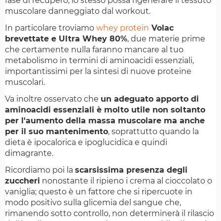
fase di recupero, lo stesso possa rigenerare il tessuto
muscolare danneggiato dal workout.
In particolare troviamo
whey protein
Volac
brevettate e Ultra Whey 80%
, due materie prime
che certamente nulla faranno mancare al tuo
metabolismo in termini di aminoacidi essenziali,
importantissimi per la sintesi di nuove proteine
muscolari.
Va inoltre osservato che
un adeguato apporto di
aminoacidi essenziali è molto utile non soltanto
per l'aumento della massa muscolare ma anche
per il suo mantenimento
, soprattutto quando la
dieta è ipocalorica e ipoglucidica e quindi
dimagrante.
Ricordiamo poi la
scarsissima presenza degli
zuccheri
nonostante il ripieno i crema al cioccolato o
vaniglia; questo è un fattore che si ripercuote in
modo positivo sulla glicemia del sangue che,
rimanendo sotto controllo, non determinerà il rilascio