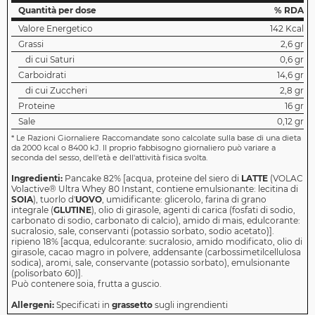
Quantità per dose
% RDA
Valore Energetico
142 Kcal
Grassi
2,6 gr
di cui Saturi
0,6 gr
Carboidrati
14,6 gr
di cui Zuccheri
2,8 gr
Proteine
16 gr
Sale
0,12 gr
*
Le Razioni Giornaliere Raccomandate sono calcolate sulla base di una dieta
da 2000 kcal o 8400 kJ. Il proprio fabbisogno giornaliero può variare a
seconda del sesso, dell'età e dell'attività fisica svolta.
Ingredienti:
Pancake 82% [acqua, proteine del siero di
LATTE
(VOLAC
Volactive® Ultra Whey 80 Instant, contiene emulsionante: lecitina di
SOIA
), tuorlo d'
UOVO
, umidificante: glicerolo, farina di grano
integrale (
GLUTINE
), olio di girasole, agenti di carica (fosfati di sodio,
carbonato di sodio, carbonato di calcio), amido di mais, edulcorante:
sucralosio, sale, conservanti (potassio sorbato, sodio acetato)].
ripieno 18% [acqua, edulcorante: sucralosio, amido modificato, olio di
girasole, cacao magro in polvere, addensante (carbossimetilcellulosa
sodica), aromi, sale, conservante (potassio sorbato), emulsionante
(polisorbato 60)].
Può contenere soia, frutta a guscio.
Allergeni:
Specificati in
grassetto
sugli ingrendienti