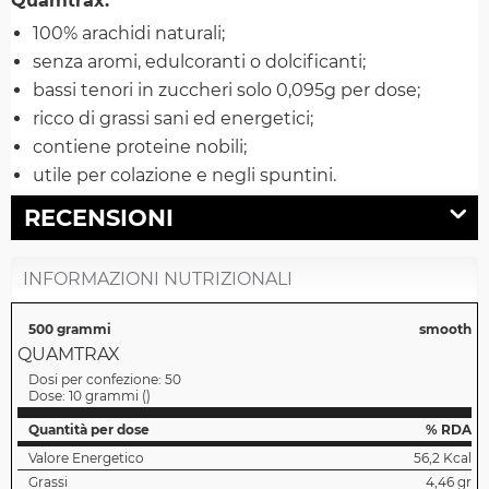
Quamtrax:
100% arachidi naturali;
senza aromi, edulcoranti o dolcificanti;
bassi tenori in zuccheri solo 0,095g per dose;
ricco di grassi sani ed energetici;
contiene proteine nobili;
utile per colazione e negli spuntini.
RECENSIONI
INFORMAZIONI NUTRIZIONALI
500 grammi
smooth
QUAMTRAX
Dosi per confezione:
50
Dose:
10 grammi
(
)
Quantità per dose
% RDA
Valore Energetico
56,2 Kcal
Grassi
4,46 gr