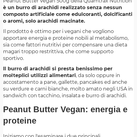
Peanut Butter Vegan 500g della Quamtrax Nutrition
è un burro di arachidi realizzato senza nessun
composto artificiale come edulcoranti, dolcificanti
o aromi, solo arachidi macinate.
Il prodotto è ottimo per i vegani che vogliono
apportare energia e proteine nobili al metabolismo,
sia come fattori nutritivi per compensare una dieta
magari troppo restrittiva, che come supporto
sportivo.
Il burro di arachidi si presta benissimo per
molteplici utilizzi alimentari
, da solo oppure in
accostamento a pane, gallette, pancakes ed anche
su verdure e carni bianche, molto amato negli USA in
sandwich con tacchino, insalata e burro di arachidi.
Peanut Butter Vegan: energia e
proteine
Iniziamo con l'esaminare i due principali