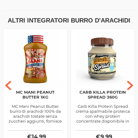
ALTRI INTEGRATORI BURRO D'ARACHIDI
MC MANI PEANUT
CARB KILLA PROTEIN
BUTTER 1KG
SPREAD 360G
MC Mani Peanut Butter
Carb Killa Protein Spread
burro di arachidi 100% da
crema spalmabile proteica
arachidi tostate senza
con whey protein
zuccheri aggiunti, fornisce
concentrate disponibile in
proteine, energia e gusto
tre diversi gusti, ottima
ai tuoi spuntini quotidiani
come supporto per gli
€
14,99
spuntini...
€
9,99