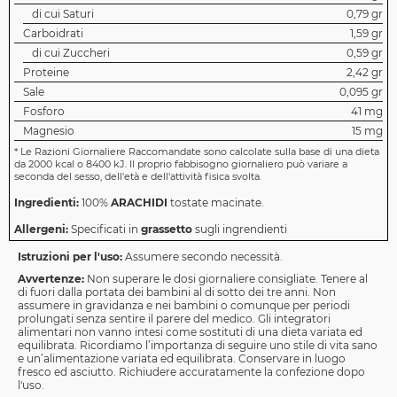
di cui Saturi
0,79 gr
Carboidrati
1,59 gr
di cui Zuccheri
0,59 gr
Proteine
2,42 gr
Sale
0,095 gr
Fosforo
41 mg
Magnesio
15 mg
*
Le Razioni Giornaliere Raccomandate sono calcolate sulla base di una dieta
da 2000 kcal o 8400 kJ. Il proprio fabbisogno giornaliero può variare a
seconda del sesso, dell'età e dell'attività fisica svolta.
Ingredienti:
100%
ARACHIDI
tostate macinate.
Allergeni:
Specificati in
grassetto
sugli ingrendienti
Istruzioni per l'uso:
Assumere secondo necessità.
Avvertenze:
Non superare le dosi giornaliere consigliate. Tenere al
di fuori dalla portata dei bambini al di sotto dei tre anni. Non
assumere in gravidanza e nei bambini o comunque per periodi
prolungati senza sentire il parere del medico. Gli integratori
alimentari non vanno intesi come sostituti di una dieta variata ed
equilibrata. Ricordiamo l’importanza di seguire uno stile di vita sano
e un’alimentazione variata ed equilibrata. Conservare in luogo
fresco ed asciutto. Richiudere accuratamente la confezione dopo
l'uso.