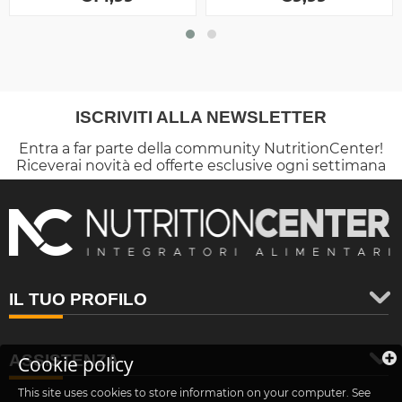
ISCRIVITI ALLA NEWSLETTER
Entra a far parte della community NutritionCenter!
Riceverai novità ed offerte esclusive ogni settimana
IL TUO PROFILO
ASSISTENZA
Cookie policy
This site uses cookies to store information on your computer. See