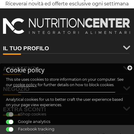
Riceverai novità ed offerte esclusive ogni settimana
IL TUO PROFILO
ASSISTENZA
Cookie policy
This site uses cookies to store information on your computer. See
our
cookie policy
for further details on how to block cookies.
NEGOZIO
Analytical cookies for us to better craft the user experience based
on your page view experiences.
EXTRA SCONTI
eShop cookies
Google analytics
Facebook tracking