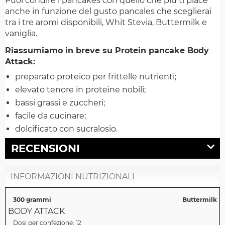
Puoi condire i pancakes con quello che più ti piace
anche in funzione del gusto pancales che sceglierai
tra i tre aromi disponibili, Whit Stevia, Buttermilk e
vaniglia.
Riassumiamo in breve su Protein pancake Body
Attack:
preparato proteico per frittelle nutrienti;
elevato tenore in proteine nobili;
bassi grassi e zuccheri;
facile da cucinare;
dolcificato con sucralosio.
RECENSIONI
INFORMAZIONI NUTRIZIONALI
300 grammi
Buttermilk
BODY ATTACK
Dosi per confezione:
12