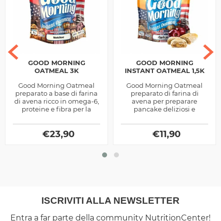
GOOD MORNING
GOOD MORNING
OATMEAL 3K
INSTANT OATMEAL 1,5K
Good Morning Oatmeal
Good Morning Oatmeal
preparato a base di farina
preparato di farina di
di avena ricco in omega-6,
avena per preparare
proteine e fibra per la
pancake deliziosi e
preparazione di pancake
qualitativi ricchi in fibra e
prodotto dalla Universal
acidi grassi prodotto dalla
McGregor
€
23,90
Universal...
€
11,90
ISCRIVITI ALLA NEWSLETTER
Entra a far parte della community NutritionCenter!