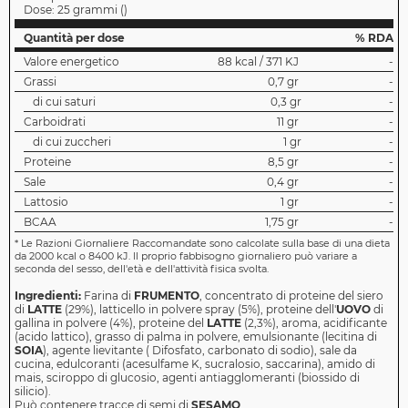
Dose:
25 grammi
(
)
Quantità per dose
% RDA
Valore energetico
88 kcal / 371 KJ
-
Grassi
0,7 gr
-
di cui saturi
0,3 gr
-
Carboidrati
11 gr
-
di cui zuccheri
1 gr
-
Proteine
8,5 gr
-
Sale
0,4 gr
-
Lattosio
1 gr
-
BCAA
1,75 gr
-
*
Le Razioni Giornaliere Raccomandate sono calcolate sulla base di una dieta
da 2000 kcal o 8400 kJ. Il proprio fabbisogno giornaliero può variare a
seconda del sesso, dell'età e dell'attività fisica svolta.
Ingredienti:
Farina di
FRUMENTO
, concentrato di proteine ​​del siero
di
LATTE
(29%), latticello in polvere spray (5%), proteine ​​dell'
UOVO
di
gallina in polvere (4%), proteine ​​del
LATTE
(2,3%), aroma, acidificante
(acido lattico), grasso di palma in polvere, emulsionante (lecitina di
SOIA
), agente lievitante ( Difosfato, carbonato di sodio), sale da
cucina, edulcoranti (acesulfame K, sucralosio, saccarina), amido di
mais, sciroppo di glucosio, agenti antiagglomeranti (biossido di
silicio).
Può contenere tracce di semi di
SESAMO
.