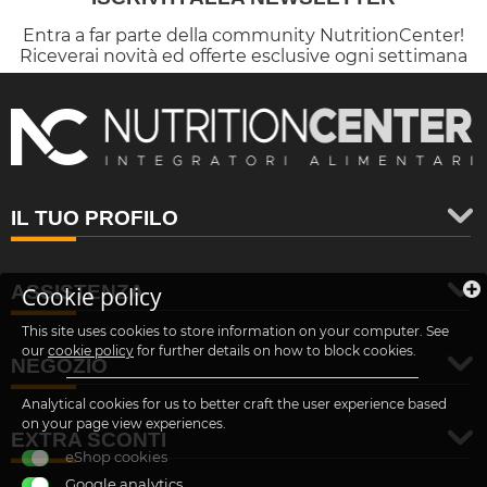
Entra a far parte della community NutritionCenter!
Riceverai novità ed offerte esclusive ogni settimana
IL TUO PROFILO
ASSISTENZA
Cookie policy
This site uses cookies to store information on your computer. See
our
cookie policy
for further details on how to block cookies.
NEGOZIO
Analytical cookies for us to better craft the user experience based
on your page view experiences.
EXTRA SCONTI
eShop cookies
Google analytics