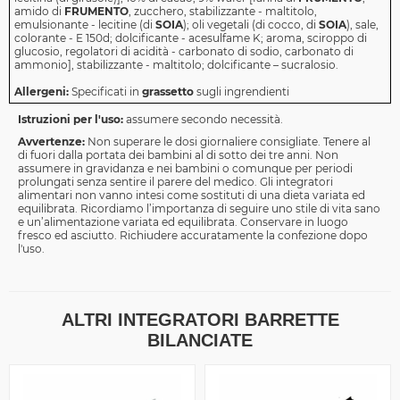
amido di
FRUMENTO
, zucchero, stabilizzante - maltitolo,
emulsionante - lecitine (di
SOIA
); oli vegetali (di cocco, di
SOIA
), sale,
colorante - E 150d; dolcificante - acesulfame K; aroma, sciroppo di
glucosio, regolatori di acidità - carbonato di sodio, carbonato di
ammonio], stabilizzante - maltitolo; dolcificante – sucralosio.
Allergeni:
Specificati in
grassetto
sugli ingrendienti
Istruzioni per l'uso:
assumere secondo necessità.
Avvertenze:
Non superare le dosi giornaliere consigliate. Tenere al
di fuori dalla portata dei bambini al di sotto dei tre anni. Non
assumere in gravidanza e nei bambini o comunque per periodi
prolungati senza sentire il parere del medico. Gli integratori
alimentari non vanno intesi come sostituti di una dieta variata ed
equilibrata. Ricordiamo l’importanza di seguire uno stile di vita sano
e un’alimentazione variata ed equilibrata. Conservare in luogo
fresco ed asciutto. Richiudere accuratamente la confezione dopo
l'uso.
ALTRI INTEGRATORI BARRETTE
BILANCIATE