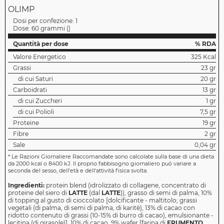
OLIMP
Dosi per confezione:
1
Dose:
60 grammi
(
)
Quantità per dose
% RDA
Valore Energetico
325 Kcal
Grassi
23 gr
di cui Saturi
20 gr
Carboidrati
13 gr
di cui Zuccheri
1 gr
di cui Polioli
7,5 gr
Proteine
19 gr
Fibre
2 gr
Sale
0,04 gr
*
Le Razioni Giornaliere Raccomandate sono calcolate sulla base di una dieta
da 2000 kcal o 8400 kJ. Il proprio fabbisogno giornaliero può variare a
seconda del sesso, dell'età e dell'attività fisica svolta.
Ingredienti:
protein blend (idrolizzato di collagene, concentrato di
proteine del siero di
LATTE
(dal
LATTE
)), grasso di semi di palma, 10%
di topping al gusto di cioccolato [dolcificante - maltitolo; grassi
vegetali (di palma, di semi di palma, di karitè), 13% di cacao con
ridotto contenuto di grassi (10-15% di burro di cacao), emulsionante -
lecitina (di girasole)], 10% di cacao, 9% wafer [farina di
FRUMENTO
,