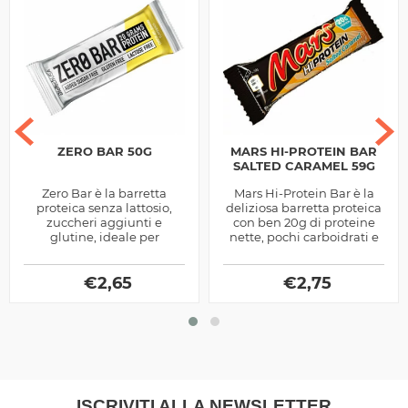
ZERO BAR 50G
MARS HI-PROTEIN BAR
SALTED CARAMEL 59G
Zero Bar è la barretta
Mars Hi-Protein Bar è la
proteica senza lattosio,
deliziosa barretta proteica
zuccheri aggiunti e
con ben 20g di proteine
glutine, ideale per
nette, pochi carboidrati e
spezzare la monotonia
grassi, versione limitata al
della dieta ipocalorica per
Salted Caramel
dimagrire
€
2,65
€
2,75
ISCRIVITI ALLA NEWSLETTER