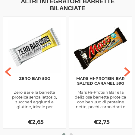
ALTRI INTEGRATORI BARRETTE
BILANCIATE
ZERO BAR 50G
MARS HI-PROTEIN BAR
SALTED CARAMEL 59G
Zero Bar è la barretta
Mars Hi-Protein Bar è la
proteica senza lattosio,
deliziosa barretta proteica
zuccheri aggiunti e
con ben 20g di proteine
glutine, ideale per
nette, pochi carboidrati e
spezzare la monotonia
grassi, versione limitata al
della dieta ipocalorica per
Salted Caramel
dimagrire
€
2,65
€
2,75