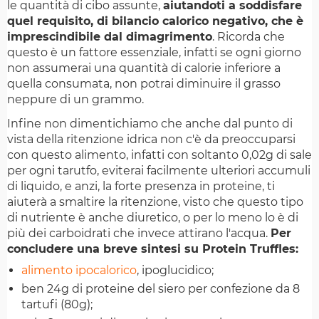
le quantità di cibo assunte,
aiutandoti a soddisfare
quel requisito, di bilancio calorico negativo, che è
imprescindibile dal dimagrimento
. Ricorda che
questo è un fattore essenziale, infatti se ogni giorno
non assumerai una quantità di calorie inferiore a
quella consumata, non potrai diminuire il grasso
neppure di un grammo.
Infine non dimentichiamo che anche dal punto di
vista della ritenzione idrica non c'è da preoccuparsi
con questo alimento, infatti con soltanto 0,02g di sale
per ogni tarutfo, eviterai facilmente ulteriori accumuli
di liquido, e anzi, la forte presenza in proteine, ti
aiuterà a smaltire la ritenzione, visto che questo tipo
di nutriente è anche diuretico, o per lo meno lo è di
più dei carboidrati che invece attirano l'acqua.
Per
concludere una breve sintesi su Protein Truffles:
alimento ipocalorico
, ipoglucidico;
ben 24g di proteine del siero per confezione da 8
tartufi (80g);