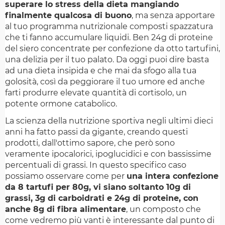
superare lo stress della dieta mangiando
finalmente qualcosa di buono
, ma senza apportare
al tuo programma nutrizionale composti spazzatura
che ti fanno accumulare liquidi. Ben 24g di proteine
del siero concentrate per confezione da otto tartufini,
una delizia per il tuo palato. Da oggi puoi dire basta
ad una dieta insipida e che mai da sfogo alla tua
golosità, così da peggiorare il tuo umore ed anche
farti produrre elevate quantità di cortisolo, un
potente ormone catabolico.
La scienza della nutrizione sportiva negli ultimi dieci
anni ha fatto passi da gigante, creando questi
prodotti, dall'ottimo sapore, che però sono
veramente ipocalorici, ipoglucidici e con bassissime
percentuali di grassi. In questo specifico caso
possiamo osservare come per
una intera confezione
da 8 tartufi per 80g, vi siano soltanto 10g di
grassi, 3g di carboidrati e 24g di proteine, con
anche 8g di fibra alimentare
, un composto che
come vedremo più vanti è interessante dal punto di