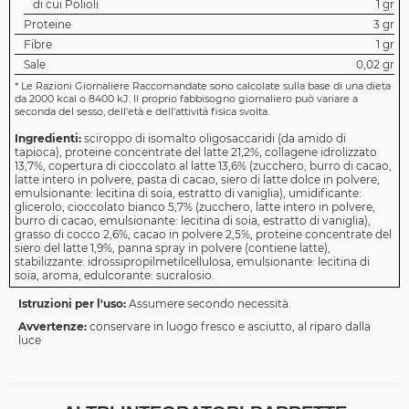
di cui Polioli
1 gr
Proteine
3 gr
Fibre
1 gr
Sale
0,02 gr
*
Le Razioni Giornaliere Raccomandate sono calcolate sulla base di una dieta
da 2000 kcal o 8400 kJ. Il proprio fabbisogno giornaliero può variare a
seconda del sesso, dell'età e dell'attività fisica svolta.
Ingredienti:
sciroppo di isomalto oligosaccaridi (da amido di
tapioca), proteine concentrate del latte 21,2%, collagene idrolizzato
13,7%, copertura di cioccolato al latte 13,6% (zucchero, burro di cacao,
latte intero in polvere, pasta di cacao, siero di latte dolce in polvere,
emulsionante: lecitina di soia, estratto di vaniglia), umidificante:
glicerolo, cioccolato bianco 5,7% (zucchero, latte intero in polvere,
burro di cacao, emulsionante: lecitina di soia, estratto di vaniglia),
grasso di cocco 2,6%, cacao in polvere 2,5%, proteine concentrate del
siero del latte 1,9%, panna spray in polvere (contiene latte),
stabilizzante: idrossipropilmetilcellulosa, emulsionante: lecitina di
soia, aroma, edulcorante: sucralosio.
Istruzioni per l'uso:
Assumere secondo necessità.
Avvertenze:
conservare in luogo fresco e asciutto, al riparo dalla
luce