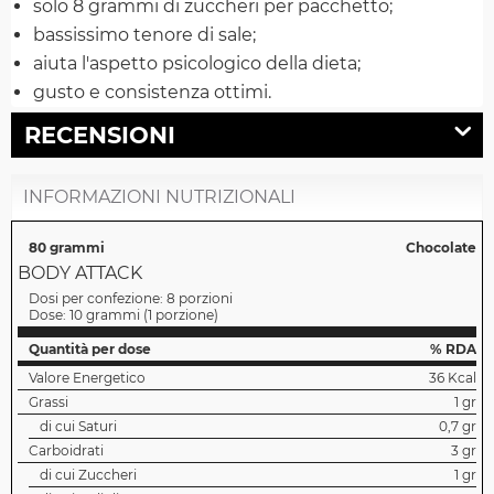
solo 8 grammi di zuccheri per pacchetto;
bassissimo tenore di sale;
aiuta l'aspetto psicologico della dieta;
gusto e consistenza ottimi.
RECENSIONI
INFORMAZIONI NUTRIZIONALI
80 grammi
Chocolate
BODY ATTACK
Dosi per confezione:
8 porzioni
Dose:
10 grammi
(
1 porzione
)
Quantità per dose
% RDA
Valore Energetico
36 Kcal
Grassi
1 gr
di cui Saturi
0,7 gr
Carboidrati
3 gr
di cui Zuccheri
1 gr