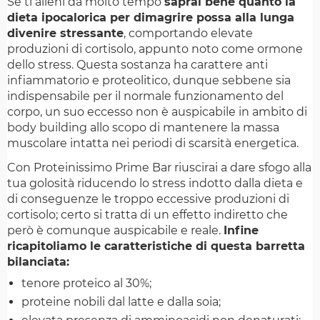
Se ti alleni da molto tempo
saprai bene quanto la
dieta ipocalorica per dimagrire possa alla lunga
divenire stressante
, comportando elevate
produzioni di cortisolo, appunto noto come ormone
dello stress. Questa sostanza ha carattere anti
infiammatorio e proteolitico, dunque sebbene sia
indispensabile per il normale funzionamento del
corpo, un suo eccesso non è auspicabile in ambito di
body building allo scopo di mantenere la massa
muscolare intatta nei periodi di scarsità energetica.
Con
Proteinissimo Prime Bar riuscirai a dare sfogo alla
tua golosità riducendo lo stress indotto dalla dieta e
di conseguenze le troppo eccessive produzioni di
cortisolo; certo si tratta di un effetto indiretto che
però è comunque auspicabile e reale.
Infine
ricapitoliamo le caratteristiche di questa barretta
bilanciata:
tenore proteico al 30%;
proteine nobili dal latte e dalla soia;