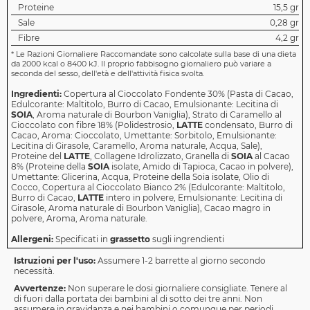
Proteine
15,5 gr
Sale
0,28 gr
Fibre
4,2 gr
*
Le Razioni Giornaliere Raccomandate sono calcolate sulla base di una dieta
da 2000 kcal o 8400 kJ. Il proprio fabbisogno giornaliero può variare a
seconda del sesso, dell'età e dell'attività fisica svolta.
Ingredienti:
Copertura al Cioccolato Fondente 30% (Pasta di Cacao,
Edulcorante: Maltitolo, Burro di Cacao, Emulsionante: Lecitina di
SOIA
, Aroma naturale di Bourbon Vaniglia), Strato di Caramello al
Cioccolato con fibre 18% (Polidestrosio,
LATTE
condensato, Burro di
Cacao, Aroma: Cioccolato, Umettante: Sorbitolo, Emulsionante:
Lecitina di Girasole, Caramello, Aroma naturale, Acqua, Sale),
Proteine del
LATTE
, Collagene Idrolizzato, Granella di
SOIA
al Cacao
8% (Proteine della
SOIA
isolate, Amido di Tapioca, Cacao in polvere),
Umettante: Glicerina, Acqua, Proteine della Soia isolate, Olio di
Cocco, Copertura al Cioccolato Bianco 2% (Edulcorante: Maltitolo,
Burro di Cacao,
LATTE
intero in polvere, Emulsionante: Lecitina di
Girasole, Aroma naturale di Bourbon Vaniglia), Cacao magro in
polvere, Aroma, Aroma naturale.
Allergeni:
Specificati in
grassetto
sugli ingrendienti
Istruzioni per l'uso:
Assumere 1-2 barrette al giorno secondo
necessità.
Avvertenze:
Non superare le dosi giornaliere consigliate. Tenere al
di fuori dalla portata dei bambini al di sotto dei tre anni. Non
assumere in gravidanza e nei bambini o comunque per periodi