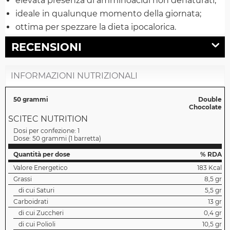
elevata presenza di amminoacidi non denaturati;
ideale in qualunque momento della giornata;
ottima per spezzare la dieta ipocalorica.
RECENSIONI
INFORMAZIONI NUTRIZIONALI
50 grammi
Double
Chocolate
SCITEC NUTRITION
Dosi per confezione:
1
Dose:
50 grammi
(
1 barretta
)
Quantità per dose
% RDA
Valore Energetico
183 Kcal
Grassi
8,5 gr
di cui Saturi
5,5 gr
Carboidrati
13 gr
di cui Zuccheri
0,4 gr
di cui Polioli
10,5 gr