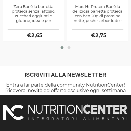
Zero Bar è la barretta
Mars Hi-Protein Bar è la
proteica senza lattosio,
deliziosa barretta proteica
zuccheri aggiunti e
con ben 20g di proteine
glutine, ideale per
nette, pochi carboidrati e
spezzare la monotonia
grassi, versione limitata al
della dieta ipocalorica per
Salted Caramel
dimagrire
€
2,65
€
2,75
ISCRIVITI ALLA NEWSLETTER
Entra a far parte della community NutritionCenter!
Riceverai novità ed offerte esclusive ogni settimana