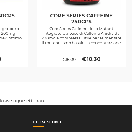
60CPS
CORE SERIES CAFFEINE
240CPS
tegratore a
Core Series Caffeine della Mutant
da 200mg
integratore a base di Caffeina Anidra da
trex, ottimo
200mg a compressa, utile per aumentare
il metabolismo basale, la concentrazione
e...
0
€
10,30
€
15,00
clusive ogni settimana
EXTRA SCONTI