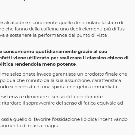
e alcaloide è sicuramente quello di stimolare lo stato di
tiche che fanno della caffeina uno degli elementi più diffusi
va a sostenere la performance dal punto di vista
è che consumiamo quotidianamente grazie al suo
fatti viene utilizzato per realizzare il classico chicco di
ipolitica rendendola meno potente
.
rime selezionate invece garantisce un prodotto finale che
o qualche minuto dalla sua assunzione, caratteristica
ando si necessita di una spinta energetica immediata.
sistenza e diminuire il senso di fatica durante
 ritardare il sopravvenire del senso di fatica equivale ad
ossia quello di favorire l’ossidazione lipidica incentivando
e aumento di massa magra.