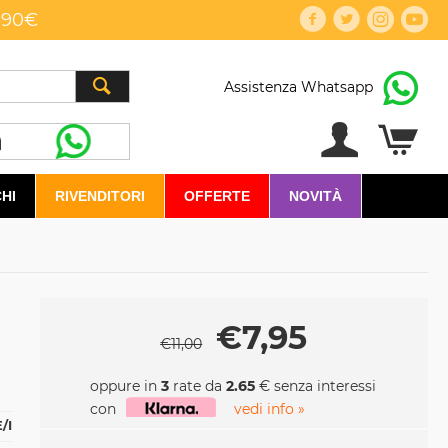
,90€
Assistenza Whatsapp
HI
RIVENDITORI
OFFERTE
NOVITÀ
€
7,95
€
11,00
oppure in
3
rate da
2.65
€ senza interessi
con
vedi info »
/I