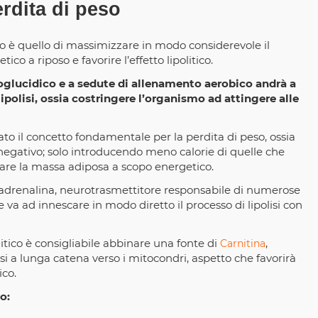
erdita di peso
 è quello di massimizzare in modo considerevole il
o a riposo e favorire l’effetto lipolitico.
oglucidico e a sedute di allenamento aerobico andrà a
 lipolisi, ossia costringere l’organismo ad attingere alle
ato il concetto fondamentale per la perdita di peso, ossia
 negativo; solo introducendo meno calorie di quelle che
are la massa adiposa a scopo energetico.
di adrenalina, neurotrasmettitore responsabile di numerose
a ad innescare in modo diretto il processo di lipolisi con
litico è consigliabile abbinare una fonte di
,
Carnitina
si a lunga catena verso i mitocondri, aspetto che favorirà
ico.
o: