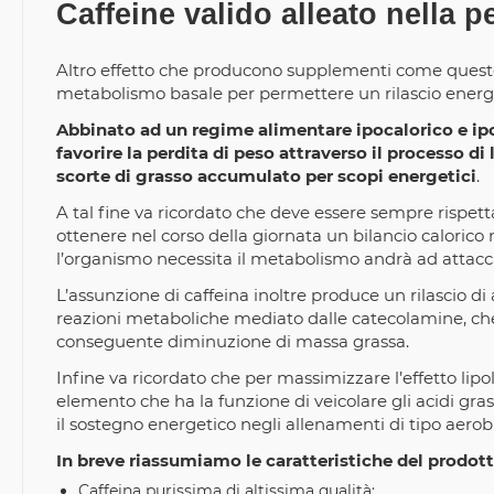
Caffeine valido alleato nella p
Altro effetto che producono supplementi come questo
metabolismo basale per permettere un rilascio energetic
Abbinato ad un regime alimentare ipocalorico e ip
favorire la perdita di peso attraverso il processo di
scorte di grasso accumulato per scopi energetici
.
A tal fine va ricordato che deve essere sempre rispett
ottenere nel corso della giornata un bilancio calorico
l’organismo necessita il metabolismo andrà ad attacc
L’assunzione di caffeina inoltre produce un rilascio 
reazioni metaboliche mediato dalle catecolamine, che v
conseguente diminuzione di massa grassa.
Infine va ricordato che per massimizzare l’effetto lipo
elemento che ha la funzione di veicolare gli acidi gras
il sostegno energetico negli allenamenti di tipo aerob
In breve riassumiamo le caratteristiche del prodott
Caffeina purissima di altissima qualità;