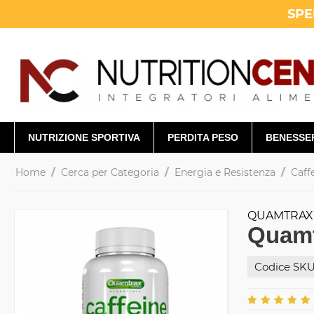
SPE
NUTRIZIONE SPORTIVA
PERDITA PESO
BENESSE
/
/
/
Home
Cerca per Categoria
Energia e Resistenza
Caff
QUAMTRAX
Quamt
Codice SKU