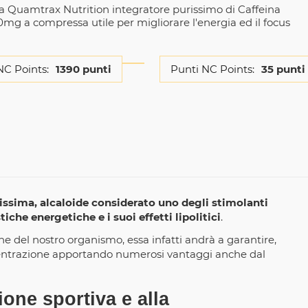
la Quamtrax Nutrition integratore purissimo di Caffeina
0mg a compressa utile per migliorare l'energia ed il focus
NC Points:
1390 punti
Punti NC Points:
35 punti
issima, alcaloide considerato uno degli stimolanti
tiche energetiche e i suoi effetti lipolitici
.
he del nostro organismo, essa infatti andrà a garantire,
centrazione apportando numerosi vantaggi anche dal
ione sportiva e alla