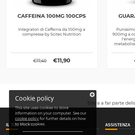
CAFFEINA 100MG 100CPS
GUAR
Integratori di Caffeina da 100mg a
Purissimo
compressa by Scitec Nutrition
900mg a co
l'energ
metabolism
€
11,90
€
17,40
Cookie policy
Entra a far parte del
This site uses cookies to store
information on your computer. See our
cookie policy
for further details on how
to block cookies.
IL TUO PROFILO
ASSISTENZA