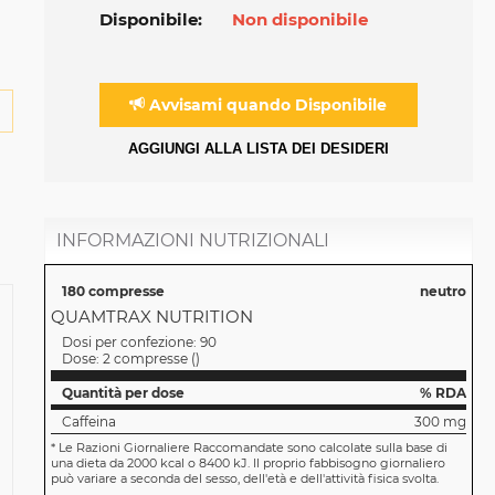
Disponibile:
Non disponibile
Avvisami quando Disponibile
AGGIUNGI ALLA LISTA DEI DESIDERI
INFORMAZIONI NUTRIZIONALI
180 compresse
neutro
QUAMTRAX NUTRITION
Dosi per confezione:
90
Dose:
2 compresse
(
)
Quantità per dose
% RDA
Caffeina
300 mg
*
Le Razioni Giornaliere Raccomandate sono calcolate sulla base di
una dieta da 2000 kcal o 8400 kJ. Il proprio fabbisogno giornaliero
può variare a seconda del sesso, dell'età e dell'attività fisica svolta.