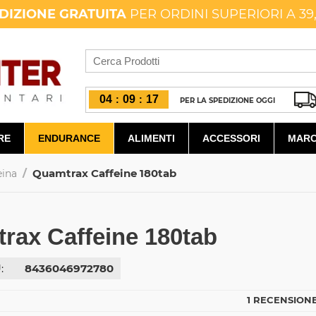
DIZIONE GRATUITA
PER ORDINI SUPERIORI A 39
04
09
16
:
:
PER LA SPEDIZIONE OGGI
RE
ENDURANCE
ALIMENTI
ACCESSORI
MARC
/
Quamtrax Caffeine 180tab
eina
rax Caffeine 180tab
:
8436046972780
1 RECENSIONE