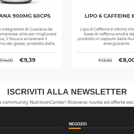
ANA 900MG 60CPS
LIPO 6 CAFFEINE 
 integratore di Guarana da
Lipo-6 Caffeine è ottimo in
mpressa utile per migliorare
base di caffeina anidra 
ia, il focus e accelerare il
prodotto in capsule dalla Nu
o dei grassi, prodotto dalla
energizzante.
Haya...
€
9,39
€
8,0
€
14,00
€
13,00
ISCRIVITI ALLA NEWSLETTER
la community NutritionCenter! Riceverai novità ed offerte es
NEGOZIO