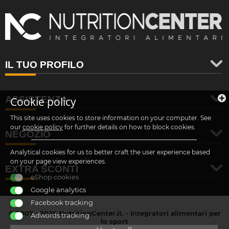
IL TUO PROFILO
ASSISTENZA
Cookie policy
This site uses cookies to store information on your computer. See
our
cookie policy
for further details on how to block cookies.
NEGOZIO
Analytical cookies for us to better craft the user experience based
on your page view experiences.
EXTRA SCONTI
eShop cookies
Google analytics
Facebook tracking
© 2007 - 2026 NutritionCenter.it. - Integratori alimentari per
Adwords tracking
lo sport