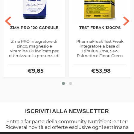
ZMA PRO 120 CAPSULE
TEST FREAK 120CPS
Zma PRO integratore di
PharmaFreak Test Freak
zinco, magnesio e
integratore a base di
vitamina B6 indicato per
Tribulus, Zma, Saw
ottimizzare la presenza di
Palmetto e Fieno Greco
testosterone nel sangue e
per promuovere la
aiutare i risultati di
naturale produzione di
aumento della...
€
9,85
testosterone
€
53,98
ISCRIVITI ALLA NEWSLETTER
Entra a far parte della community NutritionCenter!
Riceverai novità ed offerte esclusive ogni settimana