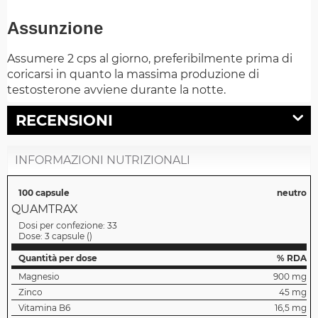
Assunzione
Assumere 2 cps al giorno, preferibilmente prima di
coricarsi in quanto la massima produzione di
testosterone avviene durante la notte.
RECENSIONI
INFORMAZIONI NUTRIZIONALI
100 capsule
neutro
QUAMTRAX
Dosi per confezione:
33
Dose:
3 capsule
(
)
Quantità per dose
% RDA
Magnesio
900 mg
Zinco
45 mg
Vitamina B6
16,5 mg