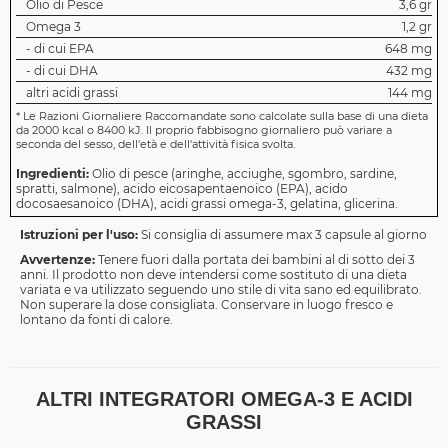
Olio di Pesce
3,6 gr
Omega 3
1,2 gr
- di cui EPA
648 mg
- di cui DHA
432 mg
altri acidi grassi
144 mg
*
Le Razioni Giornaliere Raccomandate sono calcolate sulla base di una dieta
da 2000 kcal o 8400 kJ. Il proprio fabbisogno giornaliero può variare a
seconda del sesso, dell'età e dell'attività fisica svolta.
Ingredienti:
Olio di pesce (aringhe, acciughe, sgombro, sardine,
spratti, salmone), acido eicosapentaenoico (EPA), acido
docosaesanoico (DHA), acidi grassi omega-3, gelatina, glicerina.
Istruzioni per l'uso:
Si consiglia di assumere max 3 capsule al giorno
Avvertenze:
Tenere fuori dalla portata dei bambini al di sotto dei 3
anni. Il prodotto non deve intendersi come sostituto di una dieta
variata e va utilizzato seguendo uno stile di vita sano ed equilibrato.
Non superare la dose consigliata. Conservare in luogo fresco e
lontano da fonti di calore.
ALTRI INTEGRATORI OMEGA-3 E ACIDI
GRASSI