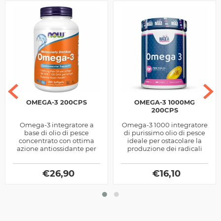
OMEGA-3 200CPS
OMEGA-3 1000MG
200CPS
Omega-3 integratore a
Omega-3 1000 integratore
base di olio di pesce
di purissimo olio di pesce
concentrato con ottima
ideale per ostacolare la
azione antiossidante per
produzione dei radicali
contrastare i radicali liberi
liberi
e promuovere il
benessere by NOW...
€
26,90
€
16,10