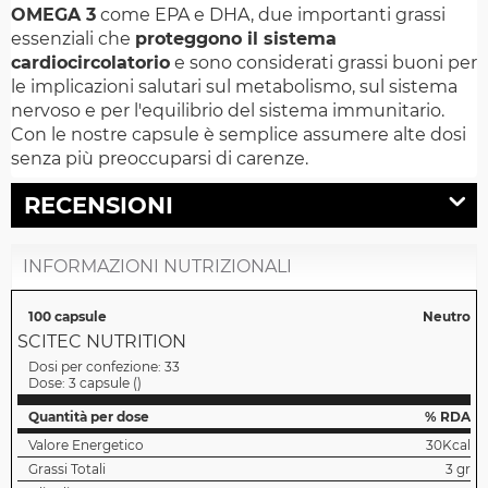
OMEGA 3
come EPA e DHA, due importanti grassi
essenziali che
proteggono il sistema
cardiocircolatorio
e sono considerati grassi buoni per
le implicazioni salutari sul metabolismo, sul sistema
nervoso e per l'equilibrio del sistema immunitario.
Con le nostre capsule è semplice assumere alte dosi
senza più preoccuparsi di carenze.
RECENSIONI
INFORMAZIONI NUTRIZIONALI
100 capsule
Neutro
SCITEC NUTRITION
Dosi per confezione:
33
Dose:
3 capsule
(
)
Quantità per dose
% RDA
Valore Energetico
30Kcal
Grassi Totali
3 gr