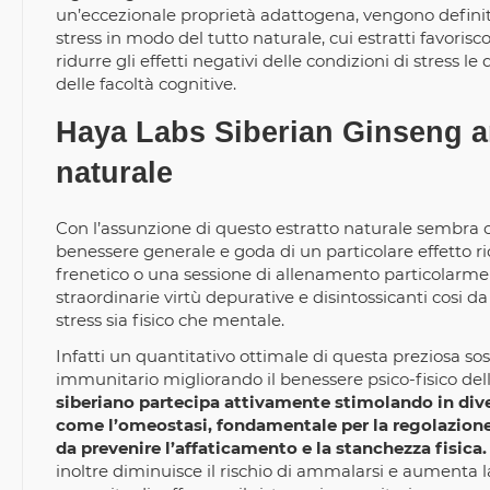
un’eccezionale proprietà adattogena, vengono definit
stress in modo del tutto naturale, cui estratti favorisco
ridurre gli effetti negativi delle condizioni di stress l
delle facoltà cognitive.
Haya Labs Siberian Ginseng a
naturale
Con l’assunzione di questo estratto naturale sembra
benessere generale e goda di un particolare effetto ric
frenetico o una sessione di allenamento particolarmen
straordinarie virtù depurative e disintossicanti cosi da 
stress sia fisico che mentale.
Infatti un quantitativo ottimale di questa preziosa so
immunitario migliorando il benessere psico-fisico dell
siberiano partecipa attivamente stimolando in diver
come l’omeostasi, fondamentale per la regolazione
da prevenire l’affaticamento e la stanchezza fisica.
inoltre diminuisce il rischio di ammalarsi e aumenta la 