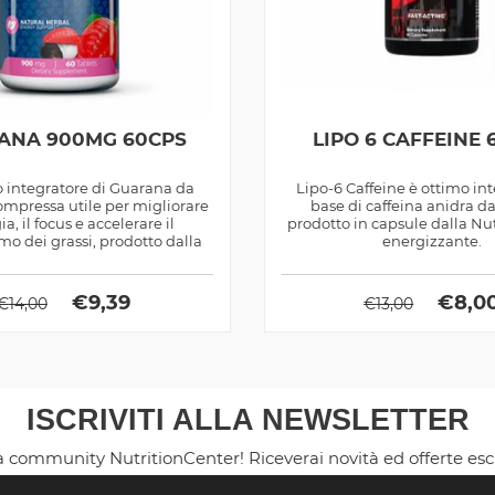
ANA 900MG 60CPS
LIPO 6 CAFFEINE 
 integratore di Guarana da
Lipo-6 Caffeine è ottimo in
mpressa utile per migliorare
base di caffeina anidra 
ia, il focus e accelerare il
prodotto in capsule dalla Nu
o dei grassi, prodotto dalla
energizzante.
Haya...
€
9,39
€
8,0
€
14,00
€
13,00
ISCRIVITI ALLA NEWSLETTER
la community NutritionCenter! Riceverai novità ed offerte es