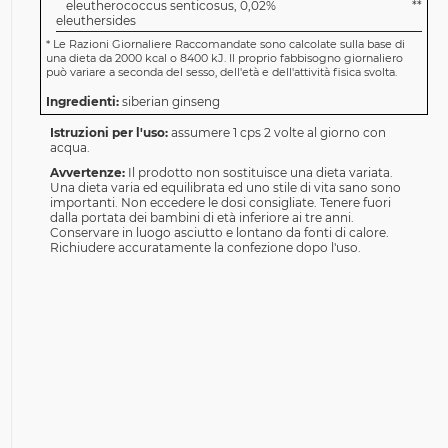
eleutherococcus senticosus, 0,02%
**
eleuthersides
*
Le Razioni Giornaliere Raccomandate sono calcolate sulla base di
una dieta da 2000 kcal o 8400 kJ. Il proprio fabbisogno giornaliero
può variare a seconda del sesso, dell'età e dell'attività fisica svolta.
Ingredienti:
siberian ginseng
Istruzioni per l'uso:
assumere 1 cps 2 volte al giorno con
acqua.
Avvertenze:
Il prodotto non sostituisce una dieta variata.
Una dieta varia ed equilibrata ed uno stile di vita sano sono
importanti. Non eccedere le dosi consigliate. Tenere fuori
dalla portata dei bambini di età inferiore ai tre anni.
Conservare in luogo asciutto e lontano da fonti di calore.
Richiudere accuratamente la confezione dopo l'uso.