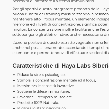
necessita di rafforzare il sistema immunitario.
Per gli sportivi questo integratore prodotto dalla Haya
buona riuscita del training massimizzando la resistenza
mantenere alto il focus mentale, un elemento indispen
memoria ed i livelli di concentrazione, significa poter 
migliori. La concentrazione inoltre facilita anche l’esit
sottopongono gli atleti o individui che necessitano di
L’azione positiva di questo estratto vegetale non si f
anche nel post-allenamento accorciando i tempi di recu
estenuante e permettendovi di effettuare sessioni di a
Caratteristiche di Haya Labs Sibe
Riduce lo stress psicologico,
Stimola la concentrazione mentale ed il focus,
Massimizza le capacità lavorative,
Sostiene le difese immunitarie,
Favorisce il recupero muscolare,
Prodotto 100% Naturale,
Migliora lo stato psico-fisico,