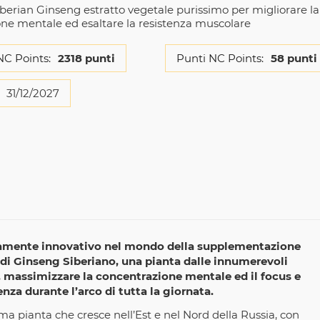
berian Ginseng estratto vegetale purissimo per migliorare la
ne mentale ed esaltare la resistenza muscolare
NC Points:
2318 punti
Punti NC Points:
58 punti
31/12/2027
samente innovativo nel mondo della supplementazione
o di Ginseng Siberiano, una pianta dalle innumerevoli
ess, massimizzare la concentrazione mentale ed il focus e
enza durante l’arco di tutta la giornata.
ma pianta che cresce nell’Est e nel Nord della Russia, con