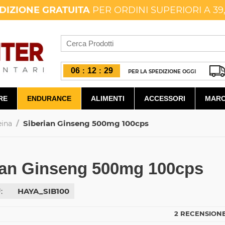
DIZIONE GRATUITA
PER ORDINI SUPERIORI A 39
06
12
28
:
:
PER LA SPEDIZIONE OGGI
RE
ENDURANCE
ALIMENTI
ACCESSORI
MARC
/
Siberian Ginseng 500mg 100cps
eina
ian Ginseng 500mg 100cps
:
HAYA_SIB100
2 RECENSIONE