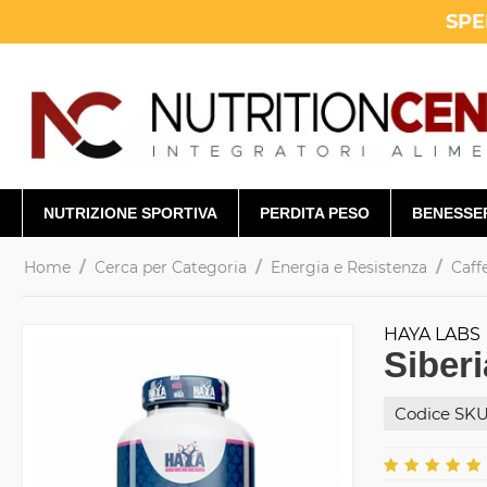
SPE
NUTRIZIONE SPORTIVA
PERDITA PESO
BENESSE
/
/
/
Home
Cerca per Categoria
Energia e Resistenza
Caff
HAYA LABS
Siber
Codice SKU