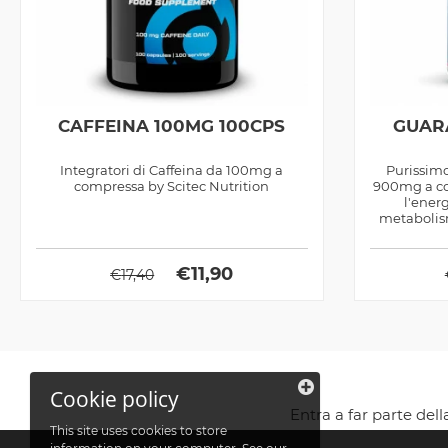
CAFFEINA 100MG 100CPS
GUAR
Integratori di Caffeina da 100mg a
Purissimo
compressa by Scitec Nutrition
900mg a co
l'energ
metabolism
€
11,90
€
17,40
Cookie policy
Entra a far parte del
This site uses cookies to store