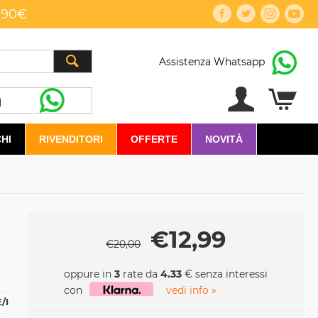
,90€
Assistenza Whatsapp
HI
RIVENDITORI
OFFERTE
NOVITÀ
€
12,99
€
20,00
oppure in
3
rate da
4.33
€ senza interessi
con
vedi info »
/I