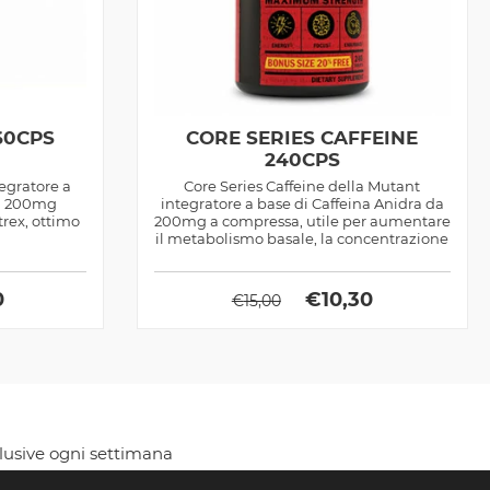
60CPS
CORE SERIES CAFFEINE
240CPS
tegratore a
Core Series Caffeine della Mutant
da 200mg
integratore a base di Caffeina Anidra da
trex, ottimo
200mg a compressa, utile per aumentare
il metabolismo basale, la concentrazione
e...
0
€
10,30
€
15,00
clusive ogni settimana