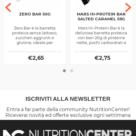
ZERO BAR 50G
MARS HI-PROTEIN BAR
SALTED CARAMEL 59G
Zero Bar è la barretta
Mars Hi-Protein Bar è la
proteica senza lattosio,
deliziosa barretta proteica
zuccheri aggiunti e
con ben 20g di proteine
glutine, ideale per
nette, pochi carboidrati e
spezzare la monotonia
grassi, versione limitata al
della dieta ipocalorica per
Salted Caramel
dimagrire
€
2,65
€
2,75
ISCRIVITI ALLA NEWSLETTER
Entra a far parte della community NutritionCenter!
Riceverai novità ed offerte esclusive ogni settimana