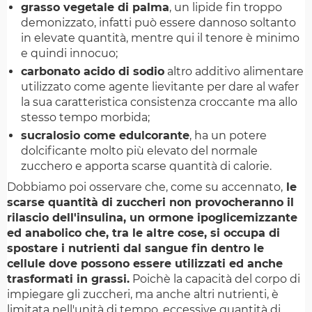
grasso vegetale di palma
, un lipide fin troppo
demonizzato, infatti può essere dannoso soltanto
in elevate quantità, mentre qui il tenore è minimo
e quindi innocuo;
carbonato acido di sodio
altro additivo alimentare
utilizzato come agente lievitante per dare al wafer
la sua caratteristica consistenza croccante ma allo
stesso tempo morbida;
sucralosio come edulcorante
, ha un potere
dolcificante molto più elevato del normale
zucchero e apporta scarse quantità di calorie.
Dobbiamo poi osservare che, come su accennato,
le
scarse quantità di zuccheri non provocheranno il
rilascio dell'insulina, un ormone ipoglicemizzante
ed anabolico che, tra le altre cose, si occupa di
spostare i nutrienti dal sangue fin dentro le
cellule dove possono essere utilizzati ed anche
trasformati in grassi.
Poichè la capacità del corpo di
impiegare gli zuccheri, ma anche altri nutrienti, è
limitata nell'unità di tempo, eccessive quantità di