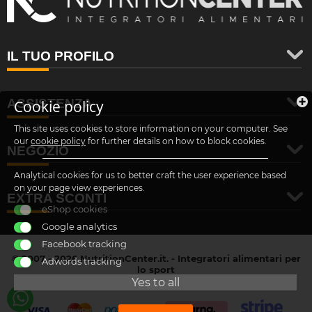
IL TUO PROFILO
ASSISTENZA
Cookie policy
This site uses cookies to store information on your computer. See
our
cookie policy
for further details on how to block cookies.
NEGOZIO
Analytical cookies for us to better craft the user experience based
on your page view experiences.
EXTRA SCONTI
eShop cookies
Google analytics
Facebook tracking
© 2007 - 2026 NutritionCenter.it. - Integratori alimentari per
Adwords tracking
lo sport
customer@nutritioncenter.it
Yes to all
- Cif: B-70838362