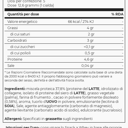
Dosi per confezione:
5
Dose:
12,6 grammi
(
1 cialda
)
Quantità per dose
% RDA
Valore energetico
66 kcal / 274 KJ
-
Grassi
4 gr
-
di cui saturi
2 gr
-
Carboidrati
3 gr
-
di cui zuccheri
<0,1 gr
-
di cui polioli
0,5 gr
-
Proteine
4,6 gr
-
Sale
0,04 gr
-
*
Le Razioni Giornaliere Raccomandate sono calcolate sulla base di una dieta
da 2000 kcal o 8400 kJ. Il proprio fabbisogno giornaliero può variare a
seconda del sesso, dell'età e dell'attività fisica svolta.
Ingredienti:
miscela proteica 37,8% (proteine ​​del
LATTE
, idrolizzato di
collagene, isolato di proteine ​​del siero di
LATTE
), grasso vegetale
(palma), farina di frumento , cacao in polvere fortemente disoleato
(0,58%), aroma, tuorlo d'
UOVO
in polvere, emulsionante (lecitina di
SOIA
), Sale, agente antiagglomerante (carbonato di magnesio),
agente lievitante (carbonato acido di sodio), edulcorante (sucralosio).
Allergeni:
Specificati in
grassetto
sugli ingrendienti
Istruzioni per l'uso:
consumare lo Snack a Whey in base alle proprie