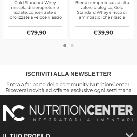
Gold Standard Whey
Blend sieroproteico ad alto
miscela di sieroproteine
valore biologico, Gold
isolate, concentrate e
Standard Whey è ricco di
idrolizzate a veloce rilascio
aminoacidi che rilascia
degli aminoacidi, ideale
velocemente.
nel post allenamento,
prodotta...
€
79,90
€
39,90
ISCRIVITI ALLA NEWSLETTER
Entra a far parte della community NutritionCenter!
Riceverai novità ed offerte esclusive ogni settimana
IL TUO PROFILO