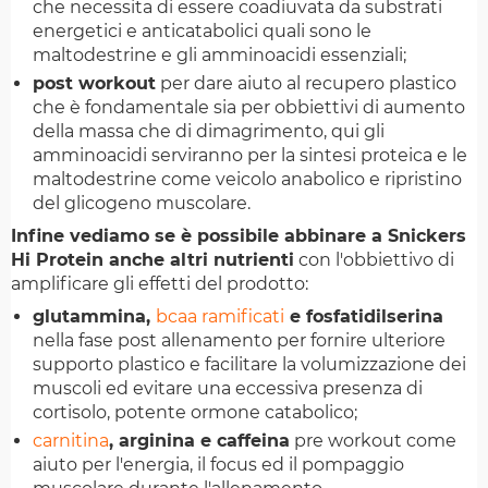
che necessita di essere coadiuvata da substrati
energetici e anticatabolici quali sono le
maltodestrine e gli amminoacidi essenziali;
post workout
per dare aiuto al recupero plastico
che è fondamentale sia per obbiettivi di aumento
della massa che di dimagrimento, qui gli
amminoacidi serviranno per la sintesi proteica e le
maltodestrine come veicolo anabolico e ripristino
del glicogeno muscolare.
Infine vediamo se è possibile abbinare a Snickers
Hi Protein anche altri nutrienti
con l'obbiettivo di
amplificare gli effetti del prodotto:
glutammina,
bcaa ramificati
e fosfatidilserina
nella fase post allenamento per fornire ulteriore
supporto plastico e facilitare la volumizzazione dei
muscoli ed evitare una eccessiva presenza di
cortisolo, potente ormone catabolico;
carnitina
, arginina e caffeina
pre workout come
aiuto per l'energia, il focus ed il pompaggio