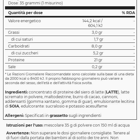
Dose:
35 grammi
(
1 misurino
)
Quantità per dose
% RDA
Valore energetico
144,2 kcal /
-
604,1 kJ
Grassi
3,0 gr
-
di cui saturi
1,7 gr
-
Carboidrati
8,0 gr
-
di cui zuccheri
5,2 gr
-
Proteine
21 gr
-
Sale
0,2 gr
-
*
Le Razioni Giornaliere Raccomandate sono calcolate sulla base di una dieta
da 2000 kcal o 8400 kJ. Il proprio fabbisogno giornaliero può variare a
seconda del sesso, dell'età e dell'attività fisica svolta.
Ingredienti:
concentrato di proteine ​​del siero di latte (
LATTE
), latte
scremato in polvere, maltodestrine, burro di cacao, cannoni,
addensanti (gomma xantano, gomma di guar), emulsionante lecitina
di
SOIA
, edulcorante: sucralosio e potassio acesulfame
Allergeni:
Specificati in
grassetto
sugli ingrendienti
Istruzioni per l'uso:
mescolare 35 g di polvere con 150 ml di acqua
Avvertenze:
Non superare le dosi giornaliere consigliate. Tenere al
di fuori dalla portata dei bambini al di sotto dei tre anni. Non